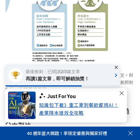
×
最後衝刺：已閱讀2/3篇文章
長照成本與通膨壓力雙重夾擊，國人風險意識迎來黃金交叉。財
再讀1篇文章，即可解鎖抽獎！
務焦慮首度超越身體健康躍居首位，宣告台灣正式步入「長照財
務化」的關鍵轉折期。
Just For You
知識包下載》重工業到餐飲都用AI！
行動二：提前整合身心財與社會網絡，打造
產業降本增效全攻略
人生韌性
40 週年盛大開啟！享限定優惠與獨家好禮
人生風險管理的關鍵，不在於風險發生後如何因