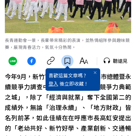
長青運動會一景，長輩帶來精彩的表演，並熱情組隊參與趣味競
賽，展現青春活力，氣氛十分熱鬧。
聽遠見
喜歡這篇文章嗎 ?
今年9月，新竹市在《遠見》2024縣市總體暨永
登入
後立即收藏 !
續競爭力調查中，被評選為「經濟競爭力典範
之城」，除了「經濟與就業」奪下全國第二的
成績外，無論「治理永續」、「地方財政」皆
名列前茅，如此佳績在在呼應市長高虹安提出
的「老幼共好、新竹好學、產業創新、交通暢