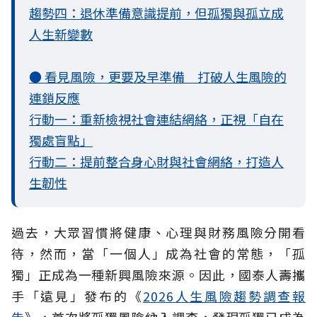
趨勢四：退休準備意識提前，但孤獨與孤立成
人生新變數
● 看見風險，更要及早準備 打破人生風險的
連鎖反應
行動一：重新檢視社會連結網絡，正視「自在
獨處盲點」
行動二：提前整合身心財與社會網絡，打造人
生韌性
過去，大眾習慣將健康、心理與財務風險分開看
待，然而，當「一個人」成為社會的常態，「孤
獨」正成為一種新興風險來源。因此，國泰人壽攜
手「遠見」發布的《
2026人生風險趨勢調查報
告
》，首次將孤獨風險納入調查，發現孤獨已成為