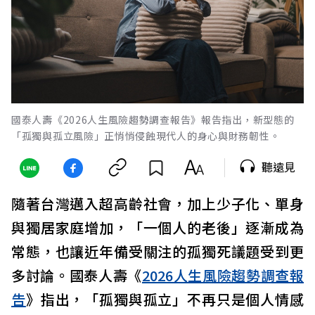
國泰人壽《2026人生風險趨勢調查報告》報告指出，新型態的
「孤獨與孤立風險」正悄悄侵蝕現代人的身心與財務韌性。
聽遠見
隨著台灣邁入超高齡社會，加上少子化、單身
與獨居家庭增加，「一個人的老後」逐漸成為
常態，也讓近年備受關注的孤獨死議題受到更
多討論。國泰人壽《
2026人生風險趨勢調查報
告
》指出，「孤獨與孤立」不再只是個人情感