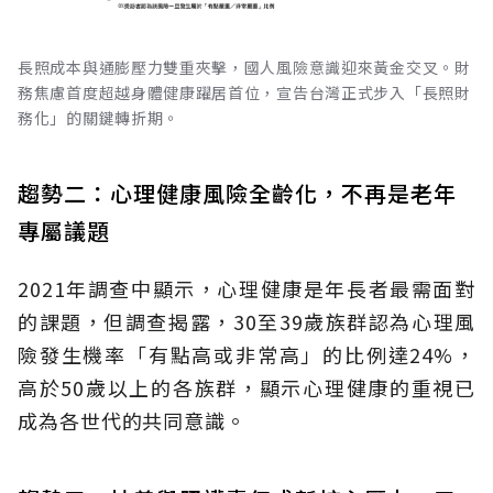
長照成本與通膨壓力雙重夾擊，國人風險意識迎來黃金交叉。財
務焦慮首度超越身體健康躍居首位，宣告台灣正式步入「長照財
務化」的關鍵轉折期。
趨勢二：心理健康風險全齡化，不再是老年
專屬議題
2021年調查中顯示，心理健康是年長者最需面對
的課題，但調查揭露，30至39歲族群認為心理風
險發生機率「有點高或非常高」的比例達24%，
高於50歲以上的各族群，顯示心理健康的重視已
成為各世代的共同意識。