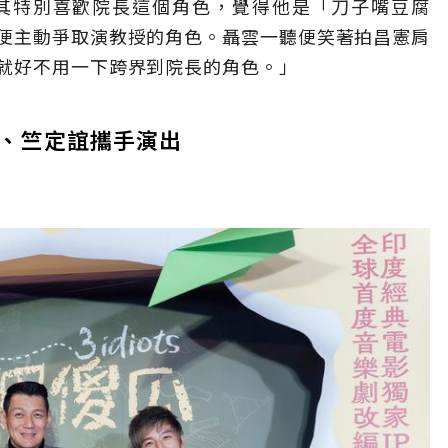
其特別喜歡院長這個角色，覺得他是「刀子嘴豆腐
便主動爭取演教授的角色。聶雲一聽便笑著拍昌憲肩
就好不用一下跨界到院長的角色。」
、竺定誼攜手演出