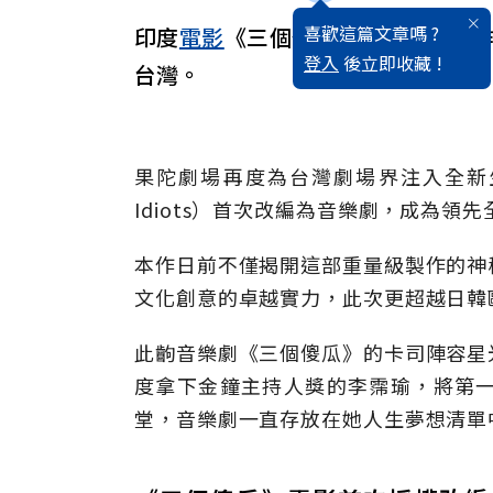
喜歡這篇文章嗎 ?
印度
電影
《三個傻瓜》是部經典神
登入
後立即收藏 !
台灣。
果陀劇場再度為台灣劇場界注入全新
Idiots）首次改編為音樂劇，成為領
本作日前不僅揭開這部重量級製作的神
文化創意的卓越實力，此次更超越日韓
此齣音樂劇《三個傻瓜》的卡司陣容星
度拿下金鐘主持人獎的李霈瑜，將第
堂，音樂劇一直存放在她人生夢想清單