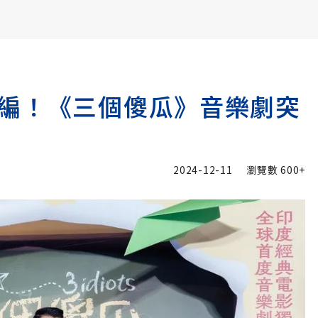
書6選3 特價 3,980 元
編！《三個傻瓜》音樂劇突
2024-12-11
瀏覽數
600+