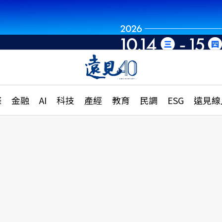
世界重組・洞見未
章
特輯
文章
大學升學、職涯攻略
遠
際
金融
AI
科技
產經
教育
民調
ESG
遠見線
國際
更
縣市施政調查全解析
金融
單
民調
產經
電
好享生活
獨
專欄