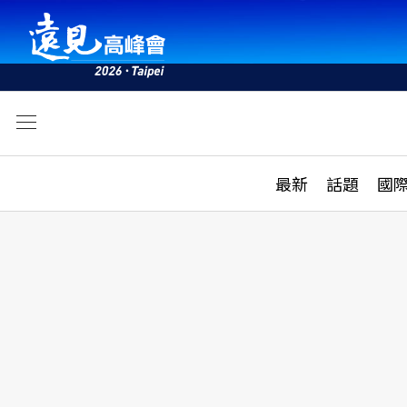
文
最新
最新
話題
國
雜誌目錄
活動
話題
AI
學堂
專題報導
科技
教育
遠見ON AIR
影音
合作