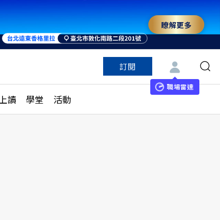
瞭解更多
來 與世界領袖同行
訂閱
特色頻道
訂閱
見線上讀
ESG遠見
職場雷達
上讀
學堂
活動
多訂閱方案
城市學
刊購買
健康遠見
子報訂閱
華人精英論壇
享知識包
領導影響力學院