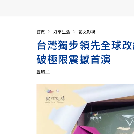
【遠見40週年慶】訂《遠見》贈實用家電3選1+暢銷好
首頁
好享生活
藝文影視
台灣獨步領先全球改
破極限震撼首演
魯皓平
加入追蹤
魯皓平