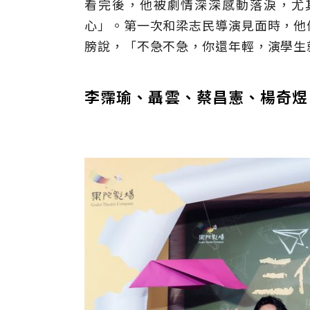
看完後，他被劇情深深感動落淚，尤
心」。第一次和梁志民導演見面時，他
膀說，「不急不急，你還年輕，演學生
李霈瑜、聶雲、蔡昌憲、楊奇煜