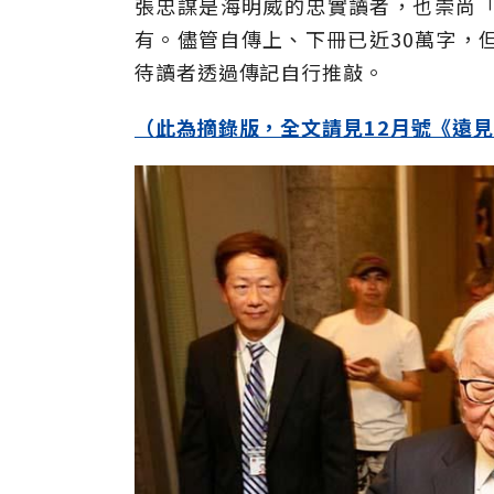
張忠謀是海明威的忠實讀者，也崇尚
有。儘管自傳上、下冊已近30萬字，
待讀者透過傳記自行推敲。
（此為摘錄版，全文請見12月號《遠