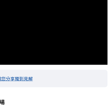
邀您分享獨到見解
場