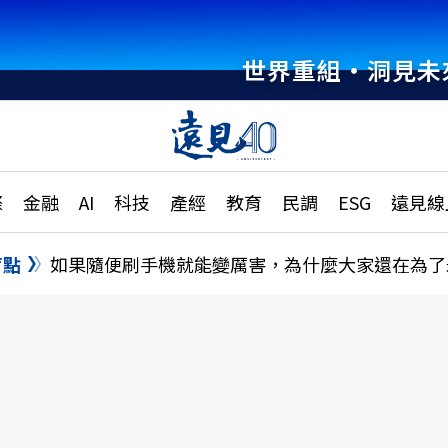
世界重組・洞見未
章
特輯
文章
大學升學、職涯攻略
遠
際
金融
AI
科技
產經
教育
民調
ESG
遠見線
國際
更
縣市施政調查全解析
金融
單
民調
盲點
如果隨便刷手機就能變厲害，為什麼大家還在為了
產經
電
好享生活
獨
專欄