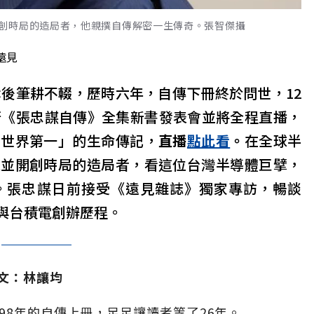
創時局的造局者，他親撰自傳解密一生傳奇。張智傑攝
遠見
退休後筆耕不輟，歷時六年，自傳下冊終於問世，12
行《張忠謀自傳》全集新書發表會並將全程直播，
向世界第一」的生命傳記，
直播
點此看
。
在全球半
義並開創時局的造局者，看這位台灣半導體巨擘，
。
張忠謀日前接受《遠見雜誌》獨家專訪，暢談
與台積電創辦歷程。
文：林讓均
98年的自傳上冊，足足讓讀者等了26年。