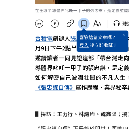
在全球半導體界叱吒一甲子的張忠謀，是定義並開
聽
喜歡這篇文章嗎 ?
台積電
創辦人
張忠謀
，自2018年
登入
後立即收藏 !
月9日下午2點半，遠見天下文化舉
邀請讀者一同見證這部「帶台灣走
導體界叱吒一甲子的張忠謀，是定
如何解密自己波瀾壯闊的不凡人生
《張忠謀自傳》
寫作歷程、業界秘辛
▋採訪：王力行、林讓均、魏鑫陽；撰
《張忠謀自傳》下冊終於問世！距離19