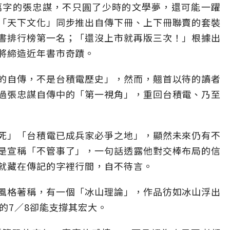
萬字的張忠謀，不只圓了少時的文學夢，還可能一躍
「天下文化」同步推出自傳下冊、上下冊聯賣的套裝
書排行榜第一名；「還沒上市就再版三次！」根據出
將締造近年書市奇蹟。
的自傳，不是台積電歷史」，然而，翹首以待的讀者
過張忠謀自傳中的「第一視角」，重回台積電、乃至
死」「台積電已成兵家必爭之地」，顯然未來仍有不
是宣稱「不管事了」，一句話透露他對交棒布局的信
就藏在傳記的字裡行間，自不待言。
風格著稱，有一個「冰山理論」，作品彷如冰山浮出
的7／8卻能支撐其宏大。