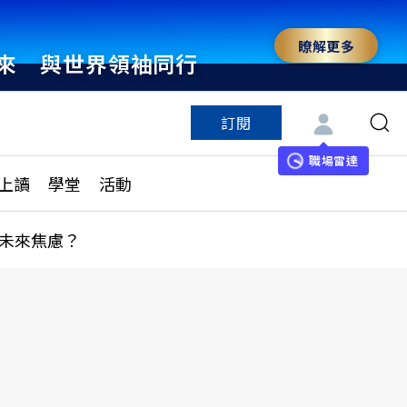
瞭解更多
來 與世界領袖同行
訂閱
特色頻道
訂閱
見線上讀
ESG遠見
職場雷達
上讀
學堂
活動
多訂閱方案
城市學
刊購買
健康遠見
未來焦慮？
子報訂閱
華人精英論壇
享知識包
領導影響力學院