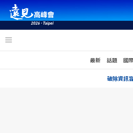
文
最新
最新
話題
國
雜誌目錄
活動
話題
AI
破除資訊
學堂
專題報導
科技
教育
遠見ON AIR
影音
合作