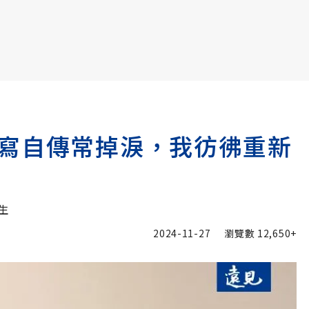
書6選3 特價 3,980 元
寫自傳常掉淚，我彷彿重新
生
2024-11-27
瀏覽數
12,650+