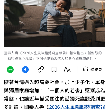
國泰人壽《2026人生風險趨勢調查報告》報告指出，新型態的
「孤獨與孤立風險」正悄悄侵蝕現代人的身心與財務韌性。
聽遠見
隨著台灣邁入超高齡社會，加上少子化、單身
與獨居家庭增加，「一個人的老後」逐漸成為
常態，也讓近年備受關注的孤獨死議題受到更
多討論。國泰人壽《
2026人生風險趨勢調查報