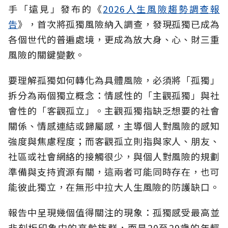
手「遠見」發布的《
2026人生風險趨勢調查報
告
》，首次將孤獨風險納入調查，發現孤獨已成為
各個世代的普遍處境，更成為放大身、心、財三重
風險的關鍵變數。
要理解孤獨如何轉化為具體風險，必須將「孤獨」
拆分為兩個獨立概念：情感性的「主觀孤獨」與社
會性的「客觀孤立」。主觀孤獨指缺乏想要的社會
關係、情感連結或歸屬感，主導個人對風險的感知
強度與焦慮程度；而客觀孤立則指與家人、朋友、
社區或社會網絡的接觸很少，與個人對風險的規劃
準備與支持資源有關，這兩者可能同時存在，也可
能彼此獨立，在無形中拉大人生風險的防護缺口。
報告中呈現幾個值得關注的現象：孤獨感受最高並
非刻板印象中的高齡族群，而是20至29歲的年輕