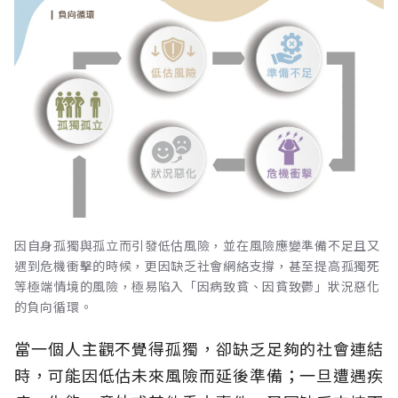
因自身孤獨與孤立而引發低估風險，並在風險應變準備不足且又
遇到危機衝擊的時候，更因缺乏社會網絡支撐，甚至提高孤獨死
等極端情境的風險，極易陷入「因病致貧、因貧致鬱」狀況惡化
的負向循環。
當一個人主觀不覺得孤獨，卻缺乏足夠的社會連結
時，可能因低估未來風險而延後準備；一旦遭遇疾