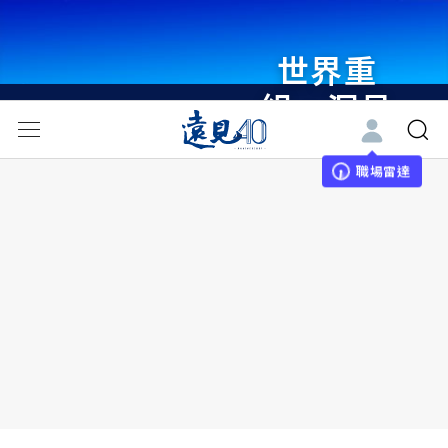
世界重
組・洞見
未來 與
世界領袖
職場雷達
同行