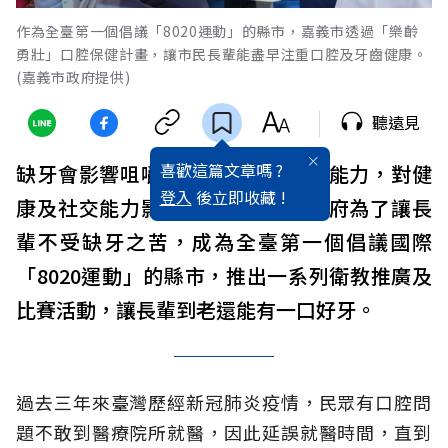
作為全臺第一個倡議「8020運動」的縣市，嘉義市透過「樂齡
勇壯」口腔保健計畫，讓市民長輩能盡早注重口腔及牙齒健康。
(嘉義市政府提供)
聽遠見
喜歡這篇文章嗎 ?
缺牙會影響咀嚼，甚至吞嚥和語言能力，對健
登入
後立即收藏 !
康及社交能力影響甚鉅。嘉義市政府為了讓長
輩不受缺牙之苦，成為全臺第一個倡議國際
「8020運動」的縣市，推出一系列衛教推廣及
比賽活動，讓長輩到老還能有一口好牙。
過去三年來臺灣歷經新冠肺炎疫情，民眾有口腔問
題不敢到醫療院所就醫，因此延誤就醫時間，直到