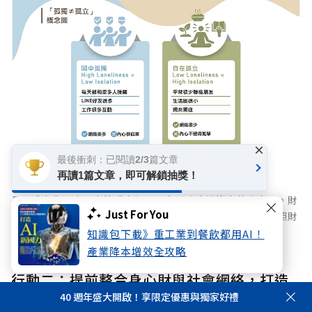
×
最後衝刺：已閱讀2/3篇文章
再讀1篇文章，即可解鎖抽獎！
長照成本與通膨壓力雙重夾擊，國人風險意識迎來黃金交叉。財
Just For You
務焦慮首度超越身體健康躍居首位，宣告台灣正式步入「長照財
務化」的關鍵轉折期。
知識包下載》重工業到餐飲都用AI！
產業降本增效全攻略
行動二：提前整合身心財與社會網絡，打造
40 週年盛大開啟！享限定優惠與獨家好禮
人生韌性