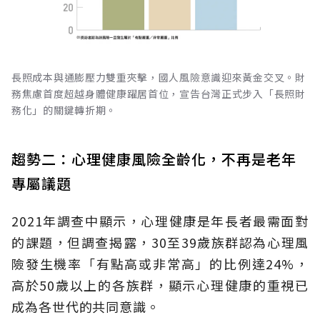
長照成本與通膨壓力雙重夾擊，國人風險意識迎來黃金交叉。財
務焦慮首度超越身體健康躍居首位，宣告台灣正式步入「長照財
務化」的關鍵轉折期。
趨勢二：心理健康風險全齡化，不再是老年
專屬議題
2021年調查中顯示，心理健康是年長者最需面對
的課題，但調查揭露，30至39歲族群認為心理風
險發生機率「有點高或非常高」的比例達24%，
高於50歲以上的各族群，顯示心理健康的重視已
成為各世代的共同意識。