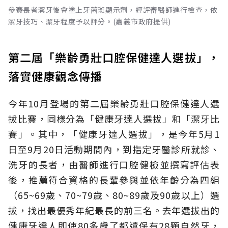
參賽長者潔牙後會塗上牙菌斑顯示劑，經評審醫師進行檢查，依
潔牙技巧、潔牙程度予以評分。(嘉義市政府提供)
第二屆「樂齡勇壯口腔保健達人選拔」，
落實健康觀念傳播
今年10月登場的第二屆樂齡勇壯口腔保健達人選
拔比賽，同樣分為「健康牙達人選拔」和「潔牙比
賽」。其中，「健康牙達人選拔」，是今年5月1
日至9月20日活動期間內，到指定牙醫診所就診、
洗牙的長者，由醫師進行口腔健檢並撰寫評估表
後，推薦符合資格的長輩參與並依年齡分為四組
（65~69歲、70~79歲、80~89歲及90歲以上）選
拔，找出最優秀年紀最長的前三名。去年選拔出的
健康牙達人即使80多歲了都還保有28顆自然牙，