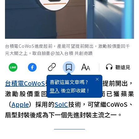
台積電CoWoS進度超前，產能可望提前開出，激勵股價重回千
元大關之上。取自臉書@加入台積 共創奇蹟
聽遠見
喜歡這篇文章嗎 ?
台積電
CoWoS
進度超前，產能可望提前開出，
登入
後立即收藏 !
激勵股價重回千元大關之上，而已獲蘋果
（
Apple
）採用的
SoIC
技術，可望繼CoWoS、
扇型封裝後成為下一個先進封裝主流之一。