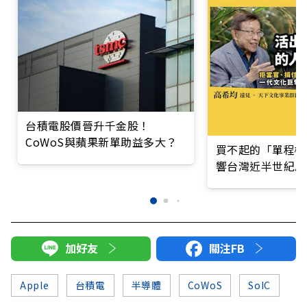
台積電股價晉升千金股！
CoWoS與蘋果新單助益多大？
買不起的「單程機
響台灣近半世紀思
加好友
關注FB
Apple
台積電
半導體
CoWoS
SoIC