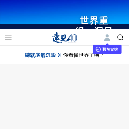
世界重
組・洞見
未來 與
世界領袖
職場雷達
練就底氣沉澱
你看懂世界了嗎？
同行