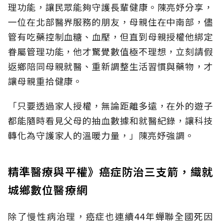
理功能，讓民眾能夠守護長輩健康。陳亮妤分享，
一位在北部醫界服務的朋友，母親住在中南部，儘
管有吃藥控制血糖、血壓，但直到母親授權他綁定
眷屬管理功能，他才驚覺數值極不理想，立刻請假
返鄉陪同母親就醫、重新調整生活習慣與藥物，才
讓母親重拾健康。
「只要透過家人授權，無論距離多遠，在外的遊子
都能隨時看見父母的抽血數據和就醫紀錄，讓科技
轉化為守護家人的溫暖力量，」陳亮妤強調。
精準醫療與平權》癌症防治三支箭，織就
城鄉數位醫療網
除了慢性病治理，癌症也連續44年蟬聯全國死因