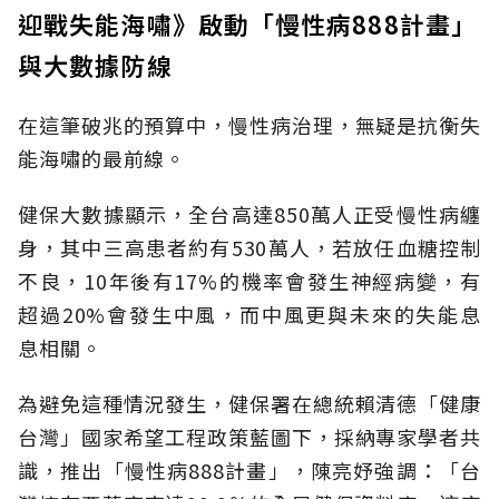
迎戰失能海嘯》啟動「慢性病888計畫」
與大數據防線
在這筆破兆的預算中，慢性病治理，無疑是抗衡失
能海嘯的最前線。
健保大數據顯示，全台高達850萬人正受慢性病纏
身，其中三高患者約有530萬人，若放任血糖控制
不良，10年後有17%的機率會發生神經病變，有
超過20%會發生中風，而中風更與未來的失能息
息相關。
為避免這種情況發生，健保署在總統賴清德「健康
台灣」國家希望工程政策藍圖下，採納專家學者共
識，推出「慢性病888計畫」，陳亮妤強調：「台