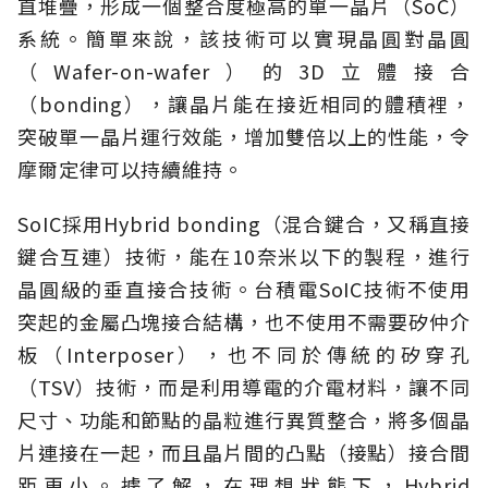
直堆疊，形成一個整合度極高的單一晶片（SoC）
系統。簡單來說，該技術可以實現晶圓對晶圓
（Wafer-on-wafer）的3D立體接合
（bonding），讓晶片能在接近相同的體積裡，
突破單一晶片運行效能，增加雙倍以上的性能，令
摩爾定律可以持續維持。
SoIC採用Hybrid bonding（混合鍵合，又稱直接
鍵合互連）技術，能在10奈米以下的製程，進行
晶圓級的垂直接合技術。台積電SoIC技術不使用
突起的金屬凸塊接合結構，也不使用不需要矽仲介
板（Interposer），也不同於傳統的矽穿孔
（TSV）技術，而是利用導電的介電材料，讓不同
尺寸、功能和節點的晶粒進行異質整合，將多個晶
片連接在一起，而且晶片間的凸點（接點）接合間
距更小。據了解，在理想狀態下，Hybrid