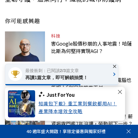
你可能感興趣
科技
害Google股價秒崩的人事地震！哈薩
比斯為何堅持實現AGI？
×
最後衝刺：已閱讀2/3篇文章
AI
再讀1篇文章，即可解鎖抽獎！
Gemini Spark完整教學｜關掉電腦也
能跑！6個白領推薦工具
Just For You
知識包下載》重工業到餐飲都用AI！
話題
產業降本增效全攻略
徵才薪資擬沒5萬不得寫「面議」！薪
資揭露門檻7年沒調，勞動部下一步？
40 週年盛大開啟！享限定優惠與獨家好禮