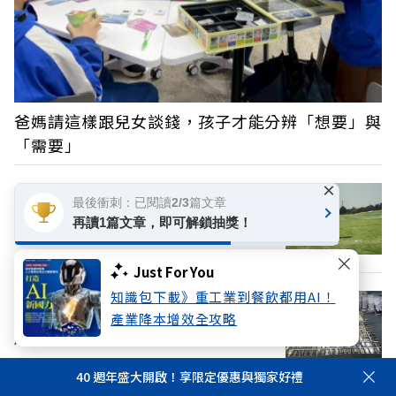
爸媽請這樣跟兒女談錢，孩子才能分辨「想要」與
「需要」
×
最後衝刺：已閱讀2/3篇文章
日本百億富豪的致富觀點：別只考慮自
再讀1篇文章，即可解鎖抽獎！
己，你就擁有全宇宙的力量
Just For You
知識包下載》重工業到餐飲都用AI！
假採購BNT疫苗詐慈濟！調查局查扣嫌犯
產業降本增效全攻略
財產逾10億元，慈濟也發聲明
40 週年盛大開啟！享限定優惠與獨家好禮