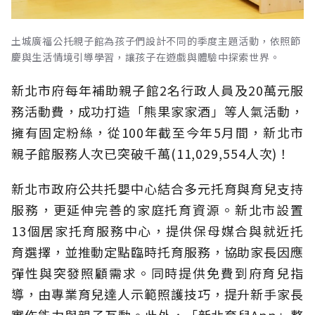
土城廣福公托親子館為孩子們設計不同的季度主題活動，依照節
慶與生活情境引導學習，讓孩子在遊戲與體驗中探索世界。
新北市府每年補助親子館2名行政人員及20萬元服
務活動費，成功打造「熊果家家酒」等人氣活動，
擁有固定粉絲，從100年截至今年5月間，新北市
親子館服務人次已突破千萬(11,029,554人次)！
新北市政府公共托嬰中心結合多元托育與育兒支持
服務，更延伸完善的家庭托育資源。新北市設置
13個居家托育服務中心，提供保母媒合與就近托
育選擇，並推動定點臨時托育服務，協助家長因應
彈性與突發照顧需求。同時提供免費到府育兒指
導，由專業育兒達人示範照護技巧，提升新手家長
實作能力與親子互動。此外，「新北育兒App」整