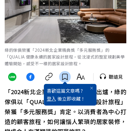
綠的傢俱榮獲「2024新北企業精典獎「多元服務獎」的
「QUALIA 健康永續的居家設計旅程，從沈浸式的整室規劃美學
體驗開始，感受不一樣的居家設計旅程。
聽遠見
喜歡這篇文章嗎 ?
「2024新北企業精典獎」獲獎名單出爐，綠的
登入
後立即收藏 !
傢俱以「QUALIA 健康永續的居家設計旅程」
榮獲「多元服務獎」肯定。以消費者為中心打
造的顧客旅程，如何讓惱人繁瑣的居家裝修，