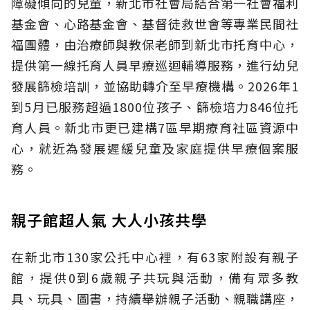
障礙傾向的兒童，新北市社會局結合第一社會福利
基金會、心路基金會、基督徒救世會等專業民間社
福團體，由治療師與教保老師到新北市托育中心，
提供第一線托育人員早療巡迴輔導服務，進行幼兒
發展篩檢培訓，並協助轉介至早療機構。2026年1
到5月已服務超過1800位孩子、篩檢培力846位托
育人員。新北市更已建構7區早期療育社區資源中
心，就近為發展遲緩兒童及家庭提供早療個案服
務。
親子館超人氣 大人小孩共學
在新北市130家公托中心裡，有63家附設有親子
館，提供0到6歲親子共玩與活動，備有眾多教
具、玩具、圖書，持續舉辦親子活動、親職講座，