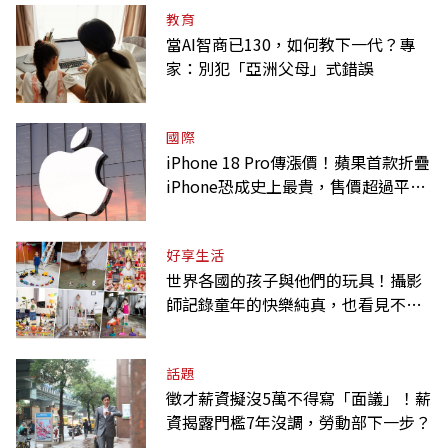
教育
當AI智商已130，如何教下一代？專
家：別犯「亞洲父母」式錯誤
國際
iPhone 18 Pro傳漲價！蘋果首款折疊
iPhone恐成史上最貴，售價超過平均
月薪
好享生活
世界各國的孩子與他們的玩具！攝影
師記錄童年的快樂純真，也看見不同
背景與文化
話題
徵才薪資擬沒5萬不得寫「面議」！薪
資揭露門檻7年沒調，勞動部下一步？