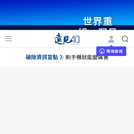
世界重
組・洞見
未來 與
世界領袖
職場雷達
破除資訊盲點
刷手機就能變厲害
同行