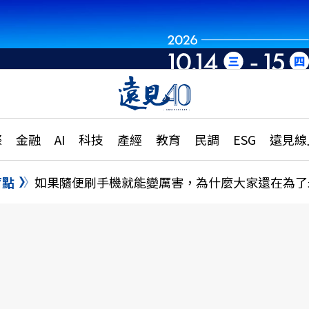
章
特輯
文章
大學升學、職涯攻略
遠
際
金融
AI
科技
產經
教育
民調
ESG
遠見線
國際
更
縣市施政調查全解析
金融
單
民調
盲點
如果隨便刷手機就能變厲害，為什麼大家還在為了
產經
電
好享生活
獨
專欄