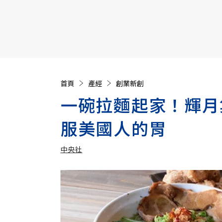
【遠見40週年慶】訂《遠見》贈實用家電3選1+暢銷好
首頁
產經
創業新創
一碗拉麵起家！輝月
服美國人的胃
中央社
加入追蹤
中央社