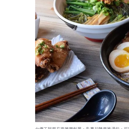
台僑丁懿辰在西雅圖創業，先賣拉麵再推湯包，採