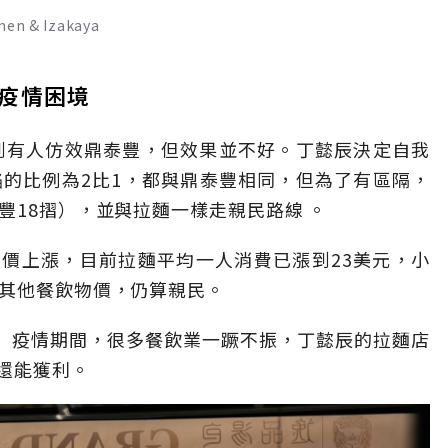
 & Izakaya
疫情困境
看到有人仿效鼎泰豐，但效果並不好。丁懿辰決定自我
餡的比例為2比1，都與鼎泰豐相同，但為了有區隔，
豐18摺），並與拉麵一樣走親民路線 。
價上漲，目前拉麵平均一人消費已漲到23美元，小
對其他餐飲物價，仍算親民。
毒疾病）疫情期間，很多餐飲業一蹶不振，丁懿辰的拉麵店
還能獲利。