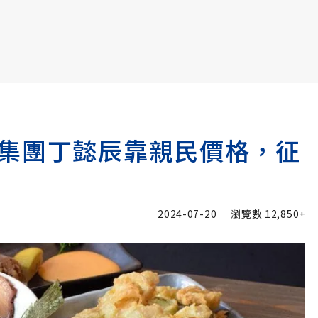
書6選3 特價 3,980 元
集團丁懿辰靠親民價格，征
2024-07-20
瀏覽數
12,850+