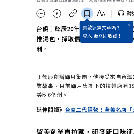
聽
喜歡這篇文章嗎 ?
台僑丁懿辰20年前留學
美國
，12年
登入
後立即收藏 !
推湯包，採取價格親民高品質策略
利。
丁懿辰創辦輝月集團，他接受來自台灣
業故事。目前輝月集團下的拉麵店有1
美國6個州。
延伸閱讀》
台裔二代經營！全美名店「
留美創業賣拉麵，研發新口味征