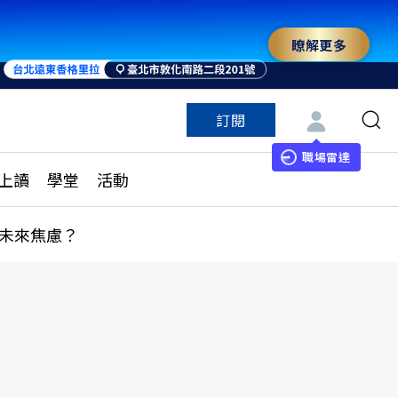
瞭解更多
訂閱
特色頻道
訂閱
見線上讀
ESG遠見
職場雷達
上讀
學堂
活動
多訂閱方案
城市學
刊購買
健康遠見
未來焦慮？
子報訂閱
華人精英論壇
享知識包
領導影響力學院