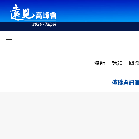
文
最新
最新
話題
國
雜誌目錄
活動
話題
AI
破除資訊
學堂
專題報導
科技
教育
遠見ON AIR
影音
合作