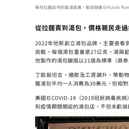
輝月拉麵店內的裝潢高雅。取自臉書＠Kizuki Ramen
從拉麵賣到湯包，價格親民走過
2022年他新創立湯包品牌，主要是
挑戰，每個湯包重量是27公克，湯與
他製作的湯包皺摺以21摺為標準（鼎泰
丁懿辰坦言，通膨及工資調升，帶動物
籠湯包平均一人消費為30美元，但相
美國在COVID-19（2019冠狀病
和疫情期間開設的湯包店，不但未虧損