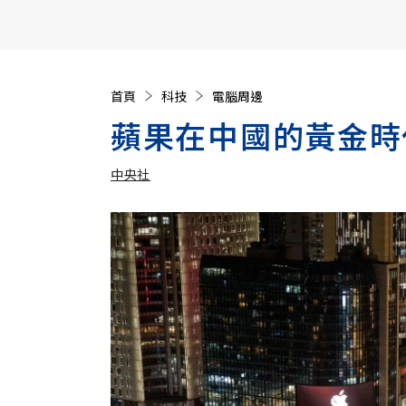
【遠見40週年慶】訂《遠見》贈實用家電3選1+暢銷好
首頁
科技
電腦周邊
蘋果在中國的黃金時
中央社
加入追蹤
中央社