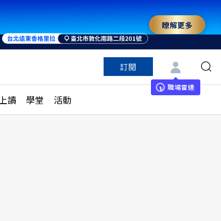
瞭解更多
來 與世界領袖同行
訂閱
特色頻道
訂閱
見線上讀
ESG遠見
職場雷達
上讀
學堂
活動
多訂閱方案
城市學
刊購買
健康遠見
子報訂閱
華人精英論壇
享知識包
領導影響力學院