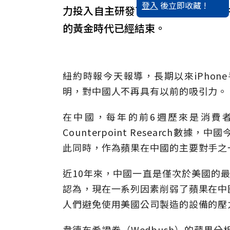
登入
後立即收藏 !
力投入自主研發下，最近iPhone
的黃金時代已經結束。
紐約時報今天報導，長期以來iPho
明，對中國人不再具有以前的吸引力。
在中國，每年的前6週歷來是消費
Counterpoint Research數
此同時，作為蘋果在中國的主要對手之
近10年來，中國一直是僅次於美國的最
認為，現在一系列因素削弱了蘋果在中
人們避免使用美國公司製造的設備的壓
韋德布希證券（Wedbush）的蘋果分析