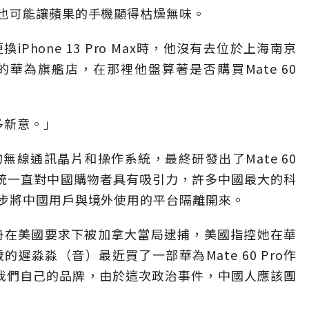
也可能讓蘋果的手機顯得枯燥無味。
Phone 13 Pro Max時，他沒有去位於上海南京
華為旗艦店，在那裡他盤算著是否購買Mate 60
多新意。」
線通訊晶片和操作系統，最終研發出了Mate 60
系統一直對中國購物者具有吸引力，許多中國最大的科
步將中國用戶與境外使用的平台隔離開來。
晚舟在美國要求下被加拿大當局逮捕，美國指控她在華
遲淼淼（音）最近買了一部華為Mate 60 Pro作
我們自己的品牌，由於這次政治事件，中國人應該團