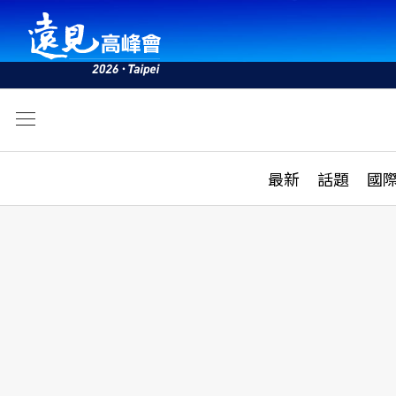
文
最新
最新
話題
國
雜誌目錄
活動
話題
AI
學堂
專題報導
科技
教育
遠見ON AIR
影音
合作