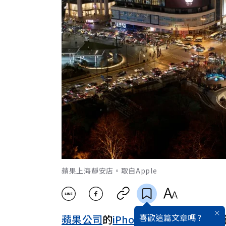
蘋果上海靜安店。取自Apple
喜歡這篇文章嗎 ?
蘋果公司
的
iPhone
手機多年來主導