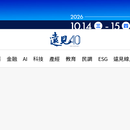
世界重組・洞見未
章
特輯
文章
大學升學、職涯攻略
遠
際
金融
AI
科技
產經
教育
民調
ESG
遠見線
國際
更
縣市施政調查全解析
金融
單
民調
產經
電
好享生活
獨
專欄