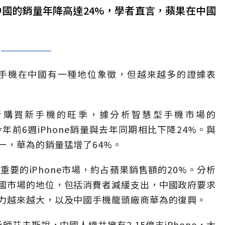
在中國的銷量年降高達24%，學者直言，蘋果在中國
ne手機在中國有一種地位象徵，但越來越多的證據表
者購買新手機的旺季，據分析智慧型手機市場的
據，中國今年前6週iPhone銷量與去年同期相比下降24%。與
一，華為的銷量猛增了64%。
重要的iPhone市場，約占蘋果銷售額的20%。分析
國市場的地位，包括消費者減緩支出，中國政府要求
力越來越大，以及中國手機龍頭廠商華為的復興。
師艾夫斯說，中國人總共擁有2.15億支iPhone，大