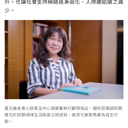
升，也讓社會支持網絡逐漸弱化、人際連結隨之減
少。
董氏基金會心理衛生中心葉雅馨執行顧問指出，破除孤獨感的關
鍵在於回歸規律生活與建立微成就，進而化被動焦慮為自主行
動。