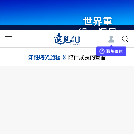
世界重
組・洞見
未來 與
世界領袖
職場雷達
知性時光旅程
陪伴成長的聲音
同行