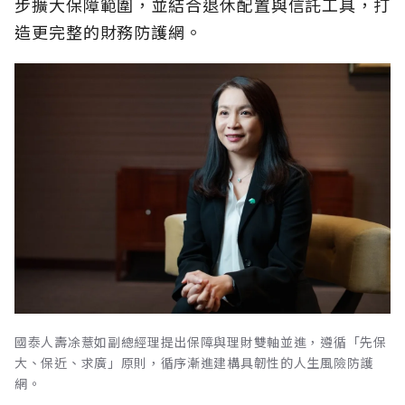
步擴大保障範圍，並結合退休配置與信託工具，打
造更完整的財務防護網。
國泰人壽凃薏如副總經理提出保障與理財雙軸並進，遵循「先保
大、保近、求廣」原則，循序漸進建構具韌性的人生風險防護
網。