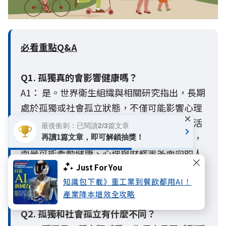
必看重點Q&A
Q1. 孤獨真的會影響健康嗎？
A1： 是。世界衛生組織與相關研究指出，長期
處於孤獨或社會孤立狀態，不僅可能影響心理
×
健康，也會增加身體健康風險，進而影響生活
最後衝刺：已閱讀2/3篇文章
品質。調查也顯示，孤獨已不只是情緒問題，
再讀1篇文章，即可解鎖抽獎！
而是可能牽動健康、心理與財務等多面向的人
生風險，因此及早建立健康習慣與社會支持網
Just For You
知識包下載》重工業到餐飲都用AI！
絡十分重要。
產業降本增效全攻略
Q2. 孤獨和社會孤立有什麼不同？