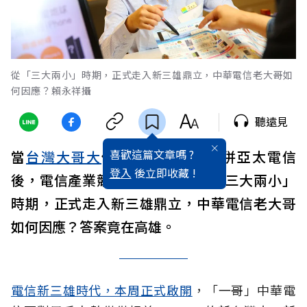
從「三大兩小」時期，正式走入新三雄鼎立，中華電信老大哥如
何因應？賴永祥攝
聽遠見
喜歡這篇文章嗎 ?
當
台灣大哥大
併
台灣之星
；
遠傳
併亞太電信
登入
後立即收藏 !
後，電信產業競爭又大不同。從「三大兩小」
時期，正式走入新三雄鼎立，中華電信老大哥
如何因應？答案竟在高雄。
電信新三雄時代，本周正式啟開
，「一哥」中華電