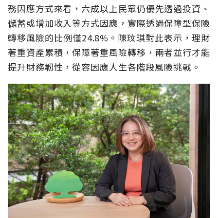
務因應方式來看，六成以上民眾仍優先透過投資、
儲蓄或增加收入等方式因應，實際透過保障型保險
轉移風險的比例僅24.8%。陳玟琪對此表示，理財
著重資產累積，保障著重風險轉移，兩者並行才能
提升財務韌性，從容因應人生各階段風險挑戰。