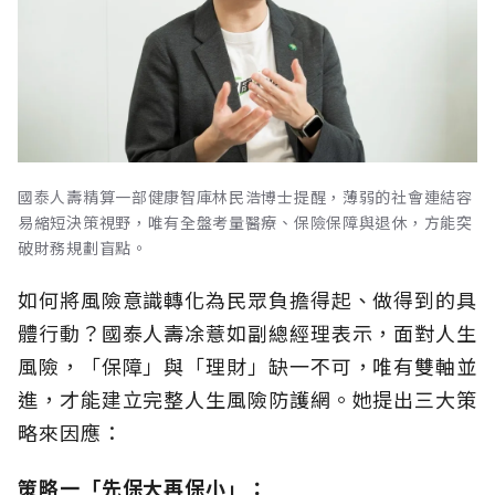
國泰人壽精算一部健康智庫林民浩博士提醒，薄弱的社會連結容
易縮短決策視野，唯有全盤考量醫療、保險保障與退休，方能突
破財務規劃盲點。
如何將風險意識轉化為民眾負擔得起、做得到的具
體行動？國泰人壽凃薏如副總經理表示，面對人生
風險，「保障」與「理財」缺一不可，唯有雙軸並
進，才能建立完整人生風險防護網。她提出三大策
略來因應：
策略一「先保大再保小」：