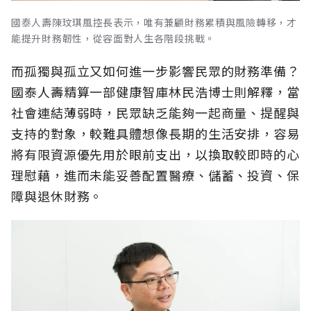
國泰人壽陳玟琪風控長表示，唯有兼顧財務累積與風險轉移，才
能提升財務韌性，從容面對人生各階段挑戰。
而孤獨與孤立又如何進一步影響民眾的財務準備？
國泰人壽精算一部健康智庫林民浩博士則解釋，當
社會連結薄弱時，民眾缺乏能夠一起商量、提醒與
支持的對象，較難具體想像長期的生活安排，容易
將有限資源優先用於眼前支出，以換取較即時的心
理慰藉，進而未能妥善配置醫療、儲蓄、投資、保
障與退休財務。