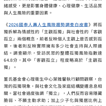
緒感受，更是影響身體健康、心理健康、生活品質
與人生風險的重要因素。
《
2026國泰人壽人生風險趨勢調查白皮書
》將孤
獨拆解為情感性的「主觀孤獨」與社會性的「客觀
孤立」兩個概念，前者反映個人主觀上是否感到孤
單，後者則反映實際擁有多少社會支持與人際連
結。調查顯示，受訪民眾的整體孤獨風險指數達
64.8分，其中「客觀孤立」程度略高於「主觀孤
獨」。
董氏基金會心理衛生中心葉雅馨執行顧問觀察，台
灣的孤獨現象，與社會文化及家庭結構變遷息息相
關。當社會過度強調「獨立」，人們反而容易隱藏
脆弱、不願主動求助；加上少子化與獨居比例上