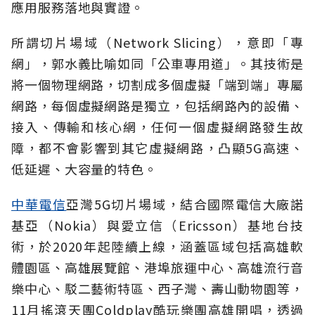
應用服務落地與實證。
所謂切片場域（Network Slicing），意即「專
網」，郭水義比喻如同「公車專用道」。其技術是
將一個物理網路，切割成多個虛擬「端到端」專屬
網路，每個虛擬網路是獨立，包括網路內的設備、
接入、傳輸和核心網，任何一個虛擬網路發生故
障，都不會影響到其它虛擬網路，凸顯5G高速、
低延遲、大容量的特色。
中華電信
亞灣5G切片場域，結合國際電信大廠諾
基亞（Nokia）與愛立信（Ericsson）基地台技
術，於2020年起陸續上線，涵蓋區域包括高雄軟
體園區、高雄展覽館、港埠旅運中心、高雄流行音
樂中心、駁二藝術特區、西子灣、壽山動物園等，
11月搖滾天團Coldplay酷玩樂團高雄開唱，透過