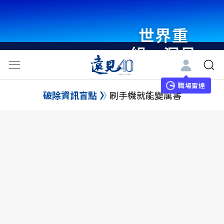
世界重
組・洞見
未來 與
世界領袖
職場雷達
破除資訊盲點
刷手機就能變厲害
同行