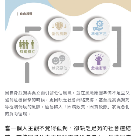
因自身孤獨與孤立而引發低估風險，並在風險應變準備不足且又
遇到危機衝擊的時候，更因缺乏社會網絡支撐，甚至提高孤獨死
等極端情境的風險，極易陷入「因病致貧、因貧致鬱」狀況惡化
的負向循環。
當一個人主觀不覺得孤獨，卻缺乏足夠的社會連結