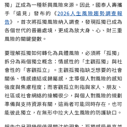
獨」正成為一種新興風險來源。因此，國泰人壽攜
手「遠見」發布的《
2026人生風險趨勢調查報
告
》，首次將孤獨風險納入調查，發現孤獨已成為
各個世代的普遍處境，更成為放大身、心、財三重
風險的關鍵變數。
要理解孤獨如何轉化為具體風險，必須將「孤獨」
拆分為兩個獨立概念：情感性的「主觀孤獨」與社
會性的「客觀孤立」。主觀孤獨指缺乏想要的社會
關係、情感連結或歸屬感，主導個人對風險的感知
強度與焦慮程度；而客觀孤立則指與家人、朋友、
社區或社會網絡的接觸很少，與個人對風險的規劃
準備與支持資源有關，這兩者可能同時存在，也可
能彼此獨立，在無形中拉大人生風險的防護缺口。
報告中呈現幾個值得關注的現象：孤獨感受最高並