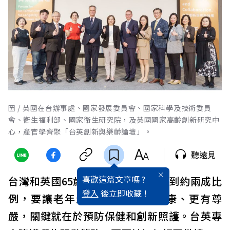
圖 / 英國在台辦事處、國家發展委員會、國家科學及技術委員
會、衛生福利部、國家衛生研究院，及英國國家高齡創新研究中
心，產官學齊聚「台英創新與樂齡論壇」。
聽遠見
喜歡這篇文章嗎 ?
台灣和英國65歲以上高齡人口都達到約兩成比
登入
後立即收藏 !
例，要讓老年生活更快樂、更健康、更有尊
嚴，關鍵就在於預防保健和創新照護。台英專