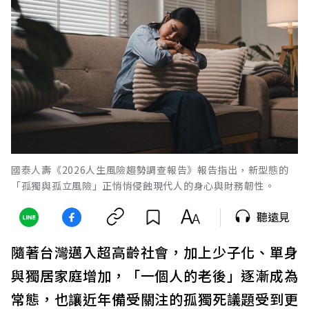
國泰人壽《2026人生風險趨勢調查報告》報告指出，新型態的
「孤獨與孤立風險」正悄悄侵蝕現代人的身心與財務韌性。
聽遠見
隨著台灣邁入超高齡社會，加上少子化、單身
與獨居家庭增加，「一個人的老後」逐漸成為
常態，也讓近年備受關注的孤獨死議題受到更