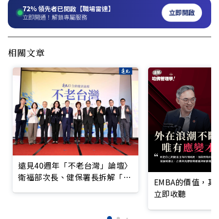
72%
領先者已開啟【職場雷達】
立即開啟
立即開通！解鎖專屬服務
相關文章
遠見40週年「不老台灣」論壇〉
衛福部次長、健保署長拆解「健
EMBA的價值，
康到老」新戰略
立即收聽