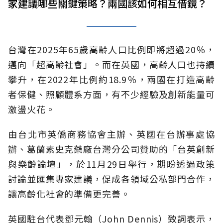
家建議哪些關鍵策略？兩國該如何相互借鏡？
台灣在2025年65歲高齡人口比例即將超過20％，
邁向「超高齡社會」。而在英國，高齡人口也持續
攀升，在2022年比例約18.9％，兩國在打造高齡
者保健、照顧體系方面，有不少經驗及創新能量可
激盪火花。
由台北市英僑商務協會主辦、英國在台辦事處協
辦、葛蘭素史克藥廠台灣分公司贊助的「台英創新
與樂齡論壇」，於11月29日舉行，期盼透過政策
討論並匯集專家建議，促成各領域公私部門合作，
讓高齡化社會的準備更完善。
英國駐台代表鄧元翰（John Dennis）致詞表示，