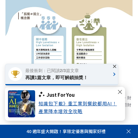
×
最後衝刺：已閱讀2/3篇文章
再讀1篇文章，即可解鎖抽獎！
Just For You
長照成本與通膨壓力雙重夾擊，國人風險意識迎來黃金交叉。財
知識包下載》重工業到餐飲都用AI！
務焦慮首度超越身體健康躍居首位，宣告台灣正式步入「長照財
產業降本增效全攻略
務化」的關鍵轉折期。
40 週年盛大開啟！享限定優惠與獨家好禮
行動二：提前整合身心財與社會網絡，打造