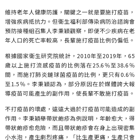
維持老年人健康防護，關鍵之一就是要施打疫苗，
增強疾病抵抗力。但衛生福利部傳染病防治諮詢會
預防接種組召集人李秉穎觀察，即便不少疾病在老
年人口的死亡率較高，長輩施打疫苗比例仍偏低。
根據國家衛生研究院統計，2010年至2019年，65
歲以上施打流感疫苗的比例落在25.6％至38.6％
間，而施打肺炎鏈球菌疫苗的比例，更只有0.6％
至1.5％。李秉穎認為，部分原因在於媒體誇大報
導疫苗可能產生的副作用，使長輩不敢施打疫苗。
不打疫苗的壞處，遠遠大過於打疫苗可能造成的副
作用。李秉穎舉帶狀皰疹為例說明，年齡愈大，得
帶狀皰疹愈危險，而且帶狀皰疹會在身上出現密集
小水泡，產生劇烈疼痛，「比生產更痛，生產只會