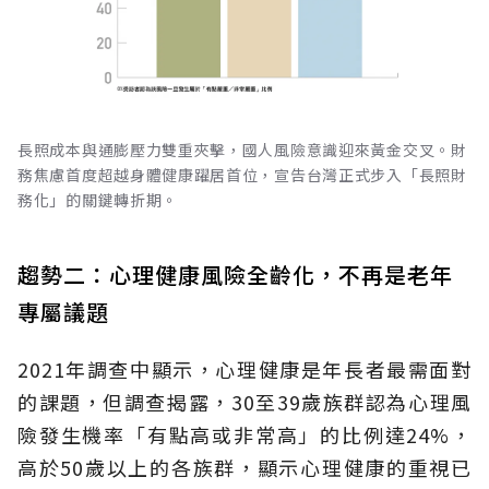
長照成本與通膨壓力雙重夾擊，國人風險意識迎來黃金交叉。財
務焦慮首度超越身體健康躍居首位，宣告台灣正式步入「長照財
務化」的關鍵轉折期。
趨勢二：心理健康風險全齡化，不再是老年
專屬議題
2021年調查中顯示，心理健康是年長者最需面對
的課題，但調查揭露，30至39歲族群認為心理風
險發生機率「有點高或非常高」的比例達24%，
高於50歲以上的各族群，顯示心理健康的重視已