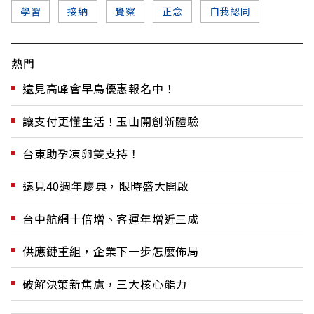
學習
接納
覺察
正念
自我認同
熱門
遠見高峰會早鳥優惠報名中！
讓支付更懂生活！玉山開創新體驗
台東助孕凍卵雙支持！
遠見40週年慶典，限時盛大開啟
台中航網十倍增、客運年增近三成
供應鏈重組，企業下一步怎麼佈局
破解決策新焦慮，三大核心能力