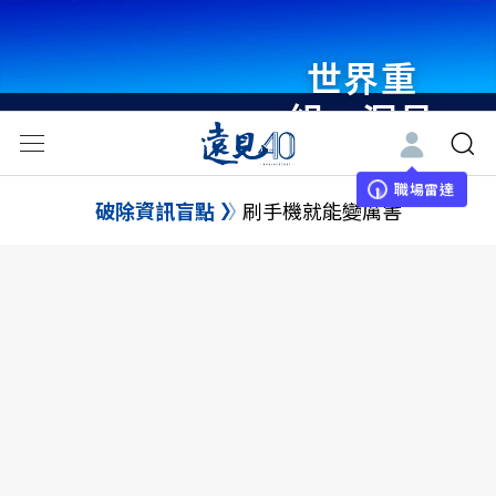
世界重
組・洞見
未來 與
世界領袖
職場雷達
破除資訊盲點
刷手機就能變厲害
同行