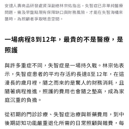
安達人壽商品研發處資深副總林宗佑指出，失智症已非單純醫療
問題，需及早盤點現有保障缺口與財務風險，才能在失智海嘯來
襲時，為照顧者爭取喘息空間。
一場病程8到12年，最貴的不是醫療，是
照護
與許多重症不同，失智症是一場持久戰。林宗佑表
示，失智症患者的平均存活約長達8至12年，在這
漫長的歲月裡，隨之而來的是驚人的財務消耗，且
隨著病程推進，照護的費用也會隨之墊高，成為家
庭沉重的負擔。
從初期的門診診療、失智症治療與新藥費用，到中
後期認知功能嚴重退化所需的日常照顧與雜費，每