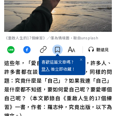
《重啟人生的17個練習》／僅為情境圖，取自unsplash
聽遠見
喜歡這篇文章嗎 ?
這些年，「愛自己」這個詞很流行，許多人、
登入
後立即收藏 !
許多書都在談「愛自己」。但是，同樣的問
題：究竟什麼是「自己」？如果我連「自己」
是什麼都不知道，要如何愛自己呢？要愛哪個
自己呢？（本文節錄自《重啟人生的17個練
習》一書，作者：羅志仲，究竟出版，以下為
摘文。）