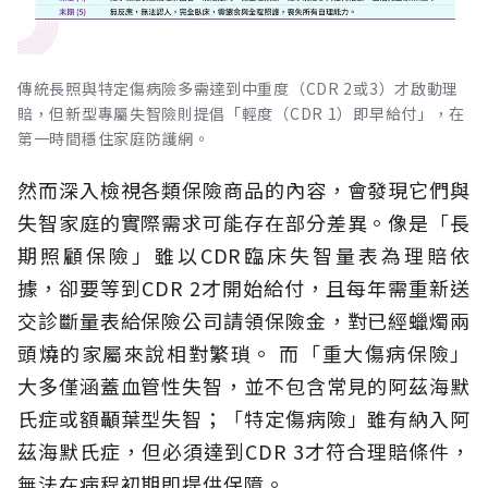
傳統長照與特定傷病險多需達到中重度（CDR 2或3）才啟動理
賠，但新型專屬失智險則提倡「輕度（CDR 1）即早給付」，在
第一時間穩住家庭防護網。
然而深入檢視各類保險商品的內容，會發現它們與
失智家庭的實際需求可能存在部分差異。像是「長
期照顧保險」雖以CDR臨床失智量表為理賠依
據，卻要等到CDR 2才開始給付，且每年需重新送
交診斷量表給保險公司請領保險金，對已經蠟燭兩
頭燒的家屬來說相對繁瑣。
而「重大傷病保險」
大多僅涵蓋血管性失智，並不包含常見的阿茲海默
氏症或額顳葉型失智；「特定傷病險」雖有納入阿
茲海默氏症，但必須達到CDR 3才符合理賠條件，
無法在病程初期即提供保障。