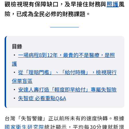
觀檢視現有保障缺口，及早接住財務與
照護
風
險，已成為全民必修的財務課題。
目錄
•
一場病程8到12年，最貴的不是醫療，是照
護
•
從「理賠門檻」、「給付時機」，檢視現行
保單盲區
•
安達人壽打造「輕度即早給付」專屬失智險
•
失智症 必看重點Q&A
台灣「失智警鐘」正以前所未有的速度快轉。根據
國家衛生研究院
統計顯示，平均每30分鐘就新增