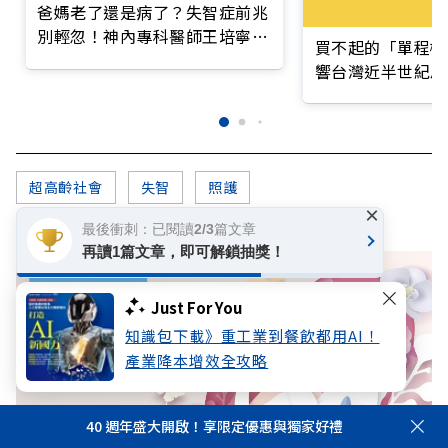
爸媽老了還是病了？失智症前兆
別輕忽！神內專科醫師王培寧呼
買不起的「單程機
籲把握大腦黃金期
響台灣近半世紀思
超高齡社會
失智
照護
×
最後衝刺：已閱讀2/3篇文章
再讀1篇文章，即可解鎖抽獎！
Just For You
知識包下載》重工業到餐飲都用AI！
產業降本增效全攻略
40 週年盛大開啟！享限定優惠與獨家好禮