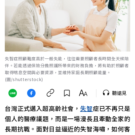
失智症照顧難度高於一般失能，往往需要照顧者長時間全天候陪
伴。若能透過保險分擔照護所帶來的財務負擔，將有助於照顧者
取得喘息空間與必要資源，並維持家庭長期照顧能量。
(圖/shutterstock)
聽遠見
台灣正式邁入超高齡社會，
失智
症已不再只是
個人的醫療議題，而是一場漫長且牽動全家的
長期抗戰。面對日益逼近的失智海嘯，如何客