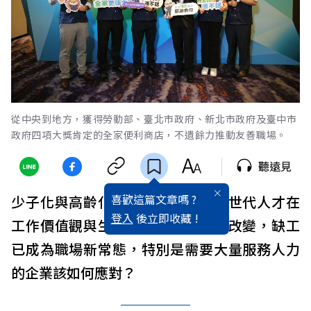
從中央到地方，獲得勞動部、臺北市政府、新北市政府及臺中市
政府四項大獎肯定的全家便利商店，不遺餘力推動友善職場。
聽遠見
喜歡這篇文章嗎 ?
少子化與高齡化浪潮衝擊，加上新世代人才在
登入
後立即收藏 !
工作價值觀與生命意義追求的目標改變，缺工
已成為職場新常態，特別是需要大量服務人力
的企業該如何應對？