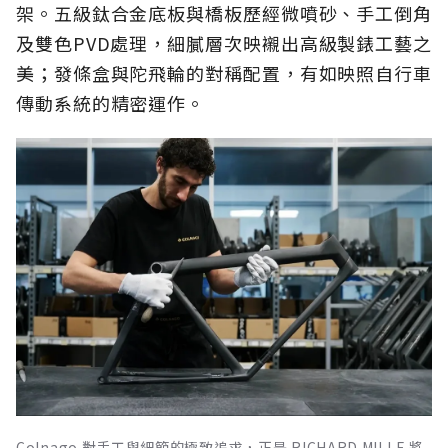
架。五級鈦合金底板與橋板歷經微噴砂、手工倒角
及雙色PVD處理，細膩層次映襯出高級製錶工藝之
美；發條盒與陀飛輪的對稱配置，有如映照自行車
傳動系統的精密運作。
Colnago 對手工與細節的極致追求，正是 RICHARD MILLE 將