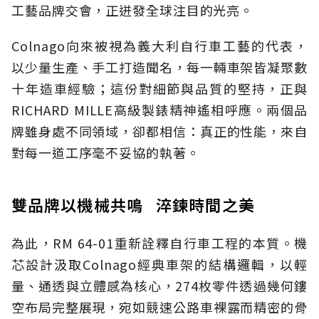
工藝品牌交會，正迸發全球注目的光亮。
Colnago向來被視為義大利自行車工藝的代表，
以少量生產、手工打造聞名，每一輛車架皆凝聚數
十年造車經驗；這份對細節與品質的堅持，正與
RICHARD MILLE高級製錶精神遙相呼應。兩個品
牌雖身處不同領域，卻都相信：真正的性能，來自
對每一道工序毫不妥協的執著。
雙品牌以機械共鳴 淬鍊時間之美
為此，RM 64-01重新詮釋自行車工程的本質。機
芯設計汲取Colnago經典車架的結構邏輯，以輕
量、通透與立體感為核心，274枚零件透過幾何鏤
空布局完整展現，宛如競速公路車裸露而精密的骨