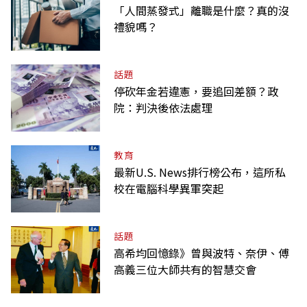
「人間蒸發式」離職是什麼？真的沒
禮貌嗎？
話題
停砍年金若違憲，要追回差額？政
院：判決後依法處理
教育
最新U.S. News排行榜公布，這所私
校在電腦科學異軍突起
話題
高希均回憶錄》曾與波特、奈伊、傅
高義三位大師共有的智慧交會