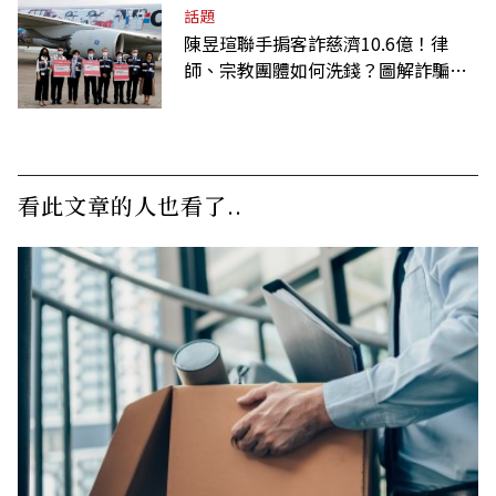
話題
陳昱瑄聯手掮客詐慈濟10.6億！律
師、宗教團體如何洗錢？圖解詐騙關
係網
看此文章的人也看了..