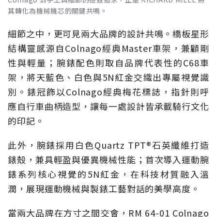
其轉化為機械機芯的關鍵共鳴。
細節之中，更可見兩大品牌的設計共鳴。橋板星形
結構靈感源自Colnago經典Master車架，兼顧剛
性與輕量；腕錶配色則取自品牌代表性的C68車
架，將天藍色、白色與5N紅金交織出專屬視覺識
別。錶冠飾以Colnago經典梅花標誌，指針則呼
應自行車曲柄造型，讓每一處設計皆承載騎行文化
的印記。
此外，腕錶採用白色Quartz TPT®石英纖維打造
錶殼，兼具輕盈與優異機械性能；首次導入運動腕
錶系列核心視覺的5N紅金，在科技材質融入溫
潤，展現運動機械與製錶工藝對話的美學高度。
當兩大品牌在方寸之間交會，RM 64-01 Colnago