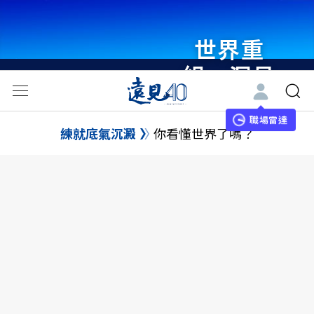
世界重
組・洞見
未來 與
世界領袖
職場雷達
練就底氣沉澱
你看懂世界了嗎？
同行