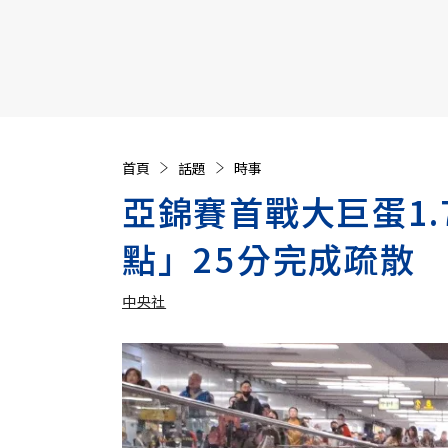
【遠見40週年慶】訂《遠見》贈實用家電3選1+暢銷好
首頁
話題
時事
亞錦賽首戰大巨蛋1
點」25分完成疏散
中央社
加入追蹤
中央社