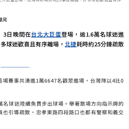
網
遠見
」3日晚間在
台北大巨蛋
登場，逾1.6萬名球迷進
許多球迷歡喜且有序離場，
北捷
耗時約25分鐘疏散
場賽事共湧進1萬6647名觀眾進場，台灣隊以4比0
上萬名球迷陸續魚貫步出球場。舉著散場方向指示牌的
員也引導疏散，忠孝東路四段路口也都有警察和義交