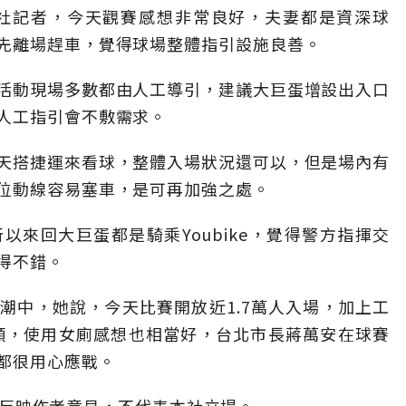
央社記者，今天觀賽感想非常良好，夫妻都是資深球
先離場趕車，覺得球場整體指引設施良善。
活動現場多數都由人工導引，建議大巨蛋增設出入口
人工指引會不敷需求。
天搭捷運來看球，整體入場狀況還可以，但是場內有
位動線容易塞車，是可再加強之處。
來回大巨蛋都是騎乘Youbike，覺得警方指揮交
得不錯。
潮中，她說，今天比賽開放近1.7萬人入場，加上工
平順，使用女廁感想也相當好，台北市長蔣萬安在球賽
都很用心應戰。
」，僅反映作者意見，不代表本社立場。