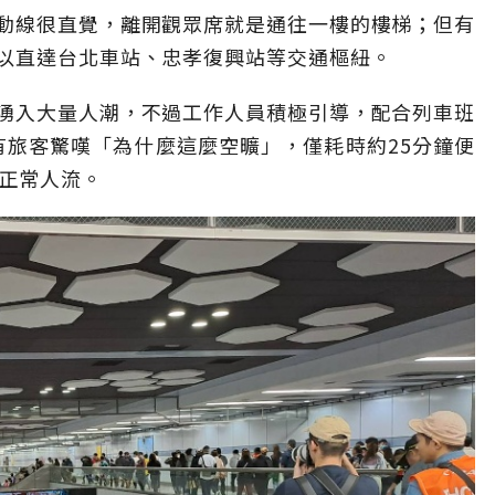
動線很直覺，離開觀眾席就是通往一樓的樓梯；但有
以直達台北車站、忠孝復興站等交通樞紐。
湧入大量人潮，不過工作人員積極引導，配合列車班
有旅客驚嘆「為什麼這麼空曠」，僅耗時約25分鐘便
復正常人流。