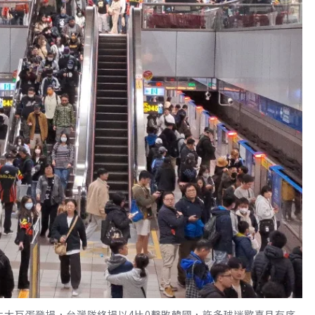
北大巨蛋登場，台灣隊終場以4比0擊敗韓國，許多球迷歡喜且有序