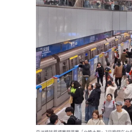
亞洲棒球錦標賽開幕賽「台韓大戰」3日晚間在台