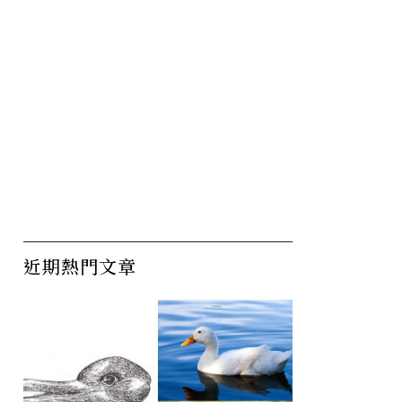
近期熱門文章
亞錦賽／王貞治對台念念不
巨蛋將帶
林
忘，「最後一次出國」將至
濟不再
台
大巨蛋開球