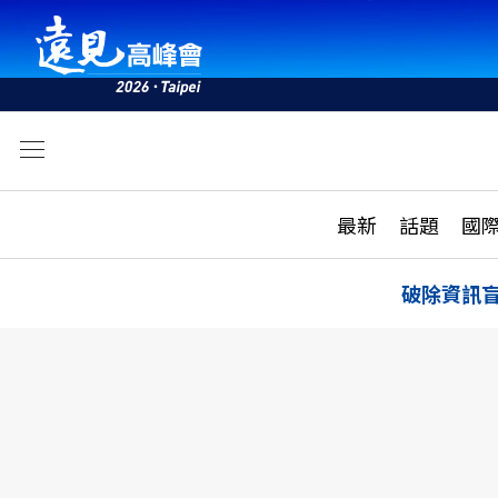
文
最新
最新
話題
國
雜誌目錄
活動
話題
AI
破除資訊
學堂
專題報導
科技
教育
遠見ON AIR
影音
合作