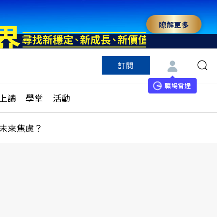
瞭解更多
訂閱
特色頻道
訂閱
見線上讀
ESG遠見
職場雷達
上讀
學堂
活動
多訂閱方案
城市學
刊購買
健康遠見
未來焦慮？
子報訂閱
華人精英論壇
享知識包
領導影響力學院