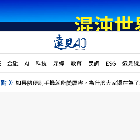
章
特輯
文章
大學升學、職涯攻略
遠
際
金融
AI
科技
產經
教育
民調
ESG
遠見線
國際
更
縣市施政調查全解析
金融
單
民調
盲點
如果隨便刷手機就能變厲害，為什麼大家還在為了
產經
電
好享生活
獨
專欄