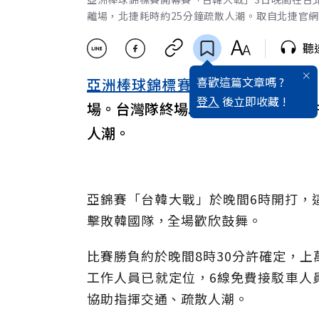
離場，北捷耗時約25分鐘疏散人潮。取自北捷官
聽
喜歡這篇文章嗎 ?
亞洲棒球錦標賽
開幕賽「台韓大戰
登入
後立即收藏 !
場。台灣隊終場以4比0擊敗韓國，
人潮。
亞錦賽「台韓大戰」於晚間6時開打，這
擊敗韓國隊，全場歡欣鼓舞。
比賽勝負約於晚間8時30分許確定，
工作人員已就定位，6線免費接駁車人
協助指揮交通、疏散人潮。