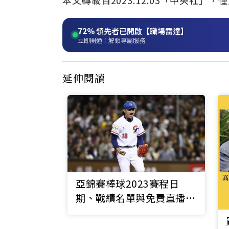
72%
領先者已開啟【職場雷達】
立即開通！解鎖專屬服務
延伸閱讀
亞錦賽棒球2023賽程日
期、戰績名單與免費直播線
上看