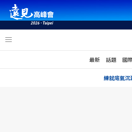
文
最新
最新
話題
國
雜誌目錄
活動
話題
AI
練就底氣沉
學堂
專題報導
科技
教育
遠見ON AIR
影音
合作