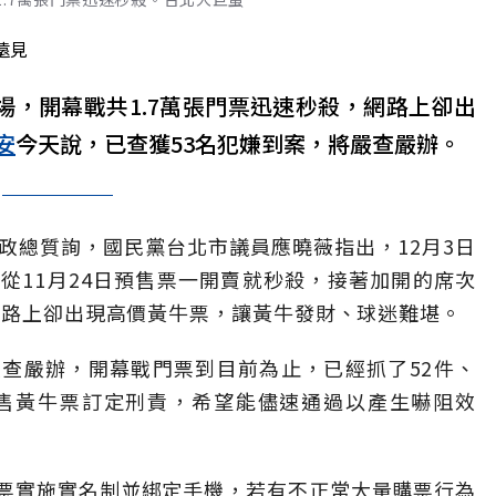
遠見
場，開幕戰共1.7萬張門票迅速秒殺，網路上卻出
安
今天說，已查獲53名犯嫌到案，將嚴查嚴辦。
政總質詢，國民黨台北市議員應曉薇指出，12月3日
從11月24日預售票一開賣就秒殺，接著加開的席次
，網路上卻出現高價黃牛票，讓黃牛發財、球迷難堪。
查嚴辦，開幕戰門票到目前為止，已經抓了52件、
販售黃牛票訂定刑責，希望能儘速通過以產生嚇阻效
票實施實名制並綁定手機，若有不正常大量購票行為