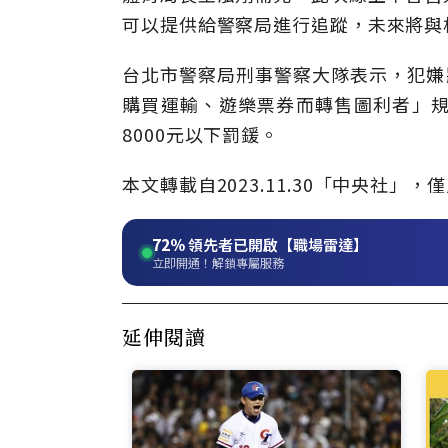
可以提供給警察局進行追蹤，未來將與
台北市警察局刑事警察大隊表示，犯嫌
購買運輸、遊樂票券而轉售圖利者」規
8000元以下罰鍰。
本文轉載自
2023
.11
.30
「中央社」
，僅
72%
領先者已開啟【職場雷達】
立即開通！解鎖專屬服務
延伸閱讀