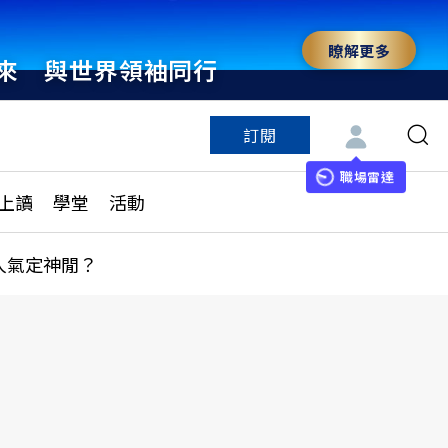
瞭解更多
來 與世界領袖同行
訂閱
特色頻道
訂閱
見線上讀
ESG遠見
職場雷達
上讀
學堂
活動
多訂閱方案
城市學
刊購買
健康遠見
人氣定神閒？
子報訂閱
華人精英論壇
享知識包
領導影響力學院