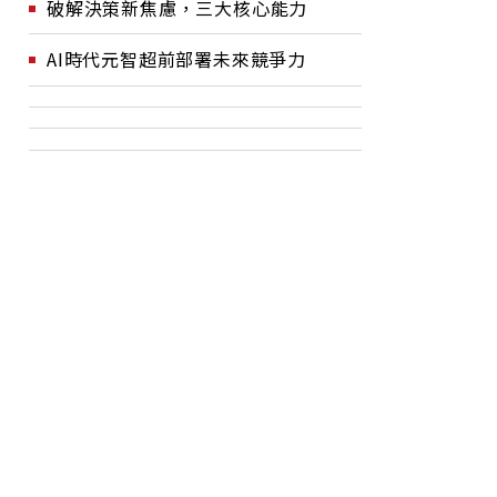
破解決策新焦慮，三大核心能力
AI時代元智超前部署未來競爭力
3螢幕、
大巨蛋紅利效應浮現！專
林
看球體驗
家：東區商圈能否復甦的考
台
驗在這點
兩