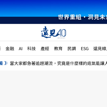
世界重組・洞見未
章
特輯
文章
大學升學、職涯攻略
遠
際
金融
AI
科技
產經
教育
民調
ESG
遠見線
國際
更
縣市施政調查全解析
金融
單
民調
澱
當大家都急著追趕潮流，究竟是什麼樣的底氣能讓
產經
電
好享生活
獨
專欄