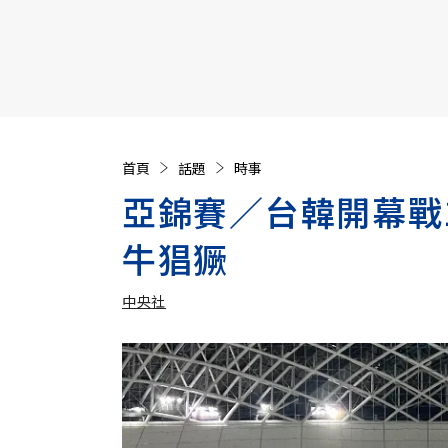
【遠見40週年慶】訂《遠見》贈實用家電3選1+暢銷好
首頁
話題
時事
亞錦賽／台韓開幕戰
牛猖獗
中央社
加入追蹤
中央社