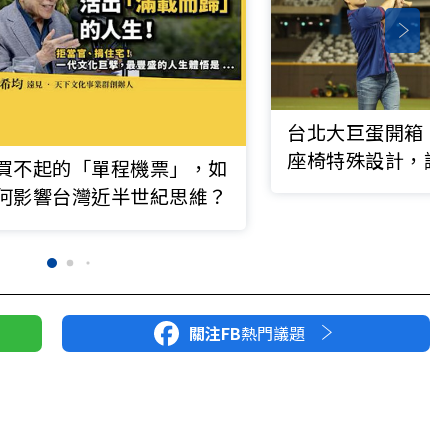
台北大巨蛋開箱！
座椅特殊設計，讓
買不起的「單程機票」，如
升級
何影響台灣近半世紀思維？
關注FB
熱門議題