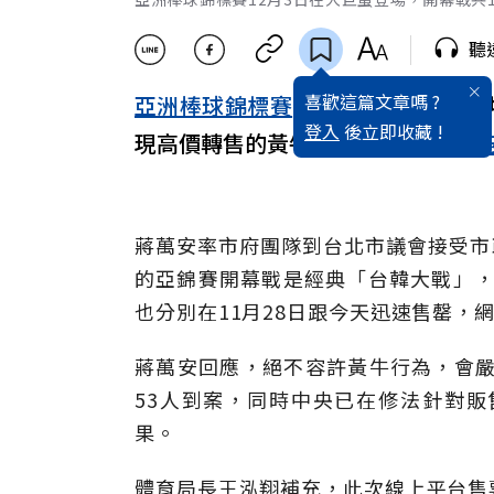
聽
喜歡這篇文章嗎 ?
亞洲棒球錦標賽
12月3日在
大巨蛋
登
登入
後立即收藏 !
現高價轉售的黃牛票，
台北
市長
蔣萬
蔣萬安率市府團隊到台北市議會接受市
的亞錦賽開幕戰是經典「台韓大戰」，
也分別在11月28日跟今天迅速售罄
蔣萬安回應，絕不容許黃牛行為，會嚴
53人到案，同時中央已在修法針對
果。
體育局長王泓翔補充，此次線上平台售