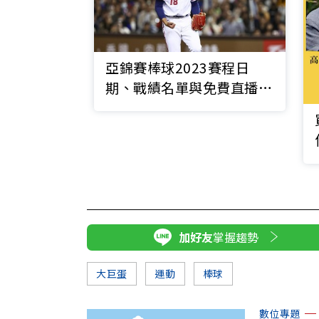
亞錦賽棒球2023賽程日
期、戰績名單與免費直播線
上看
加好友
掌握趨勢
大巨蛋
運動
棒球
數位專題