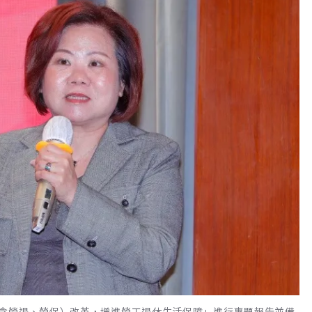
含勞退、勞保）改革，增進勞工退休生活保障」進行專題報告並備