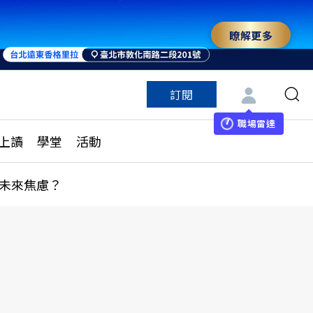
瞭解更多
訂閱
特色頻道
訂閱
見線上讀
ESG遠見
職場雷達
上讀
學堂
活動
多訂閱方案
城市學
刊購買
健康遠見
未來焦慮？
子報訂閱
華人精英論壇
享知識包
領導影響力學院