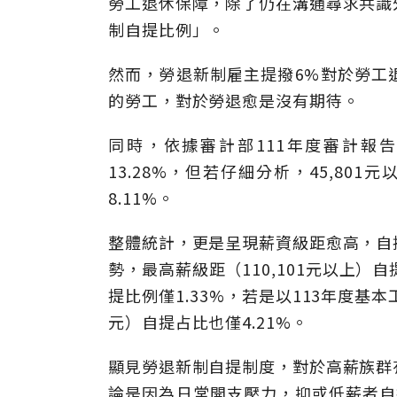
勞工退休保障，除了仍在溝通尋求共識
制自提比例」。
然而，勞退新制雇主提撥6%對於勞工
的勞工，對於勞退愈是沒有期待。
同時，依據審計部111年度審計報
13.28%，但若仔細分析，45,801元
8.11%。
整體統計，更是呈現薪資級距愈高，自
勢，最高薪級距（110,101元以上）自
提比例僅1.33%，若是以113年度基本工資
元）自提占比也僅4.21%。
顯見勞退新制自提制度，對於高薪族群
論是因為日常開支壓力，抑或低薪者自