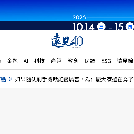
章
特輯
文章
大學升學、職涯攻略
遠
際
金融
AI
科技
產經
教育
民調
ESG
遠見線
國際
更
縣市施政調查全解析
金融
單
民調
盲點
如果隨便刷手機就能變厲害，為什麼大家還在為了
產經
電
好享生活
獨
專欄