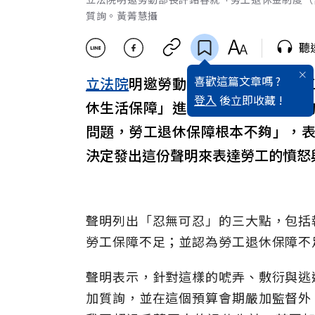
質詢。黃菁慧攝
聽
喜歡這篇文章嗎 ?
立法院
明邀勞動部長許銘春就「勞
登入
後立即收藏 !
休生活保障」進行專題報告並備質
問題，勞工退休保障根本不夠」，
決定發出這份聲明來表達勞工的憤怒
聲明列出「忍無可忍」的三大點，包括
勞工保障不足；並認為勞工退休保障不
聲明表示，針對這樣的唬弄、敷衍與逃
加質詢，並在這個預算會期嚴加監督外