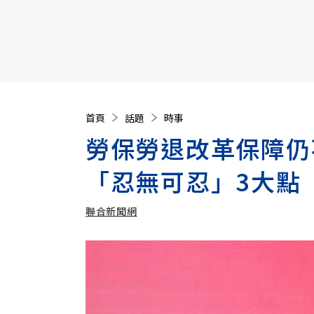
【遠見40週年慶】訂《遠見》贈實用家電3選1+暢銷好
首頁
話題
時事
勞保勞退改革保障仍
「忍無可忍」3大點
聯合新聞網
加入追蹤
聯合新聞網