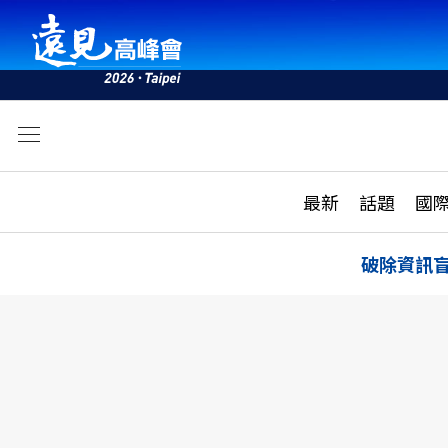
文
最新
最新
話題
國
雜誌目錄
活動
話題
AI
破除資訊
學堂
專題報導
科技
教育
遠見ON AIR
影音
合作