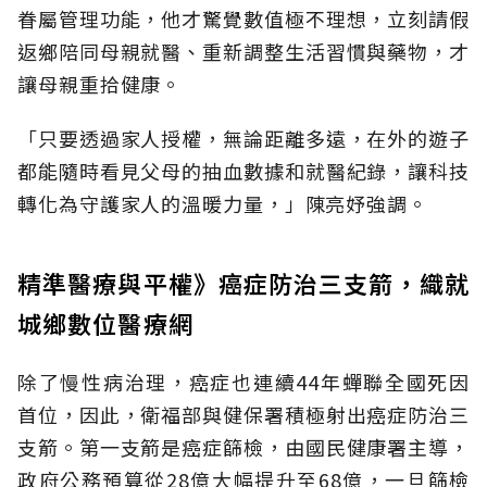
眷屬管理功能，他才驚覺數值極不理想，立刻請假
返鄉陪同母親就醫、重新調整生活習慣與藥物，才
讓母親重拾健康。
「只要透過家人授權，無論距離多遠，在外的遊子
都能隨時看見父母的抽血數據和就醫紀錄，讓科技
轉化為守護家人的溫暖力量，」陳亮妤強調。
精準醫療與平權》癌症防治三支箭，織就
城鄉數位醫療網
除了慢性病治理，癌症也連續44年蟬聯全國死因
首位，因此，衛福部與健保署積極射出癌症防治三
支箭。第一支箭是癌症篩檢，由國民健康署主導，
政府公務預算從28億大幅提升至68億，一旦篩檢