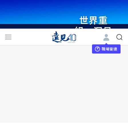
世界重
組・洞見
未來 與
世界領袖
職場雷達
同行