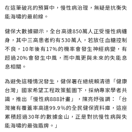
在這筆破兆的預算中，慢性病治理，無疑是抗衡失
能海嘯的最前線。
健保大數據顯示，全台高達850萬人正受慢性病纏
身，其中三高患者約有530萬人，若放任血糖控制
不良，10年後有17%的機率會發生神經病變，有
超過20%會發生中風，而中風更與未來的失能息
息相關。
為避免這種情況發生，健保署在總統賴清德「健康
台灣」國家希望工程政策藍圖下，採納專家學者共
識，推出「慢性病888計畫」，陳亮妤強調：「台
灣擁有覆蓋率高達99.9％的全民健保資料庫，這座
累積超過30年的數據金山，正是對抗慢性病與失
能海嘯的最強盾牌。」