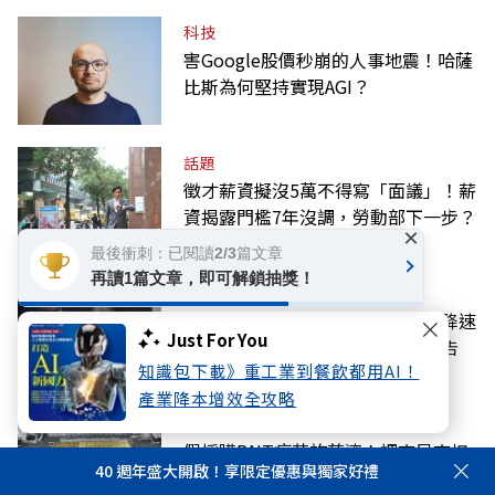
科技
害Google股價秒崩的人事地震！哈薩
比斯為何堅持實現AGI？
話題
徵才薪資擬沒5萬不得寫「面議」！薪
資揭露門檻7年沒調，勞動部下一步？
×
最後衝刺：已閱讀2/3篇文章
再讀1篇文章，即可解鎖抽獎！
話題
城鎮韌性8月演習斷網！行動網路降速
Just For You
演練將登場，7日「災防訊息」預告
知識包下載》重工業到餐飲都用AI！
產業降本增效全攻略
話題
假採購BNT疫苗詐慈濟！調查局查扣
40 週年盛大開啟！享限定優惠與獨家好禮
嫌犯財產逾10億元，慈濟也發聲明