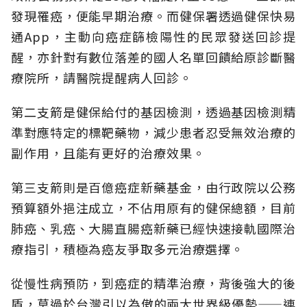
發現罹癌，便能早期治療。而健保署透過健保快易
通App，主動向癌症篩檢陽性的民眾發送回診提
醒，亦針對有數位落差的國人名單回饋給原診斷醫
療院所，請醫院提醒病人回診。
第二支箭是健保給付的基因檢測，透過基因檢測精
準對應特定的標靶藥物，減少患者忍受無效治療的
副作用，且能有更好的治療效果。
第三支箭則是百億癌症新藥基金，由行政院以公務
預算額外挹注成立，不佔用原有的健保總額，目前
肺癌、乳癌、大腸直腸癌新藥已經快速接軌國際治
療指引，積極為癌友爭取多元治療選擇。
從慢性病預防，到癌症的精準治療，背後強大的後
盾，莫過於台灣引以為傲的兩大世界級優勢——連