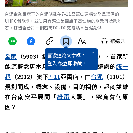
台泥企業團旗下的台泥儲能在7-11亞萬店建構安全且環保的
UHPC儲能櫃，並使用台泥企業團旗下高性能的能元科技電池
芯，打造全台第一個超商DC-DC充電站。台泥提供
聽遠見
喜歡這篇文章嗎 ?
全家
（5903）攜手泓德能源（6873），首家新
登入
後立即收藏 !
能源概念店本月初熱鬧開幕，但不遠處的
統一
超
（2912）旗下
7-11
亞萬店，由
台泥
（1101）
規劃而成，概念、設備、目的相仿，超商雙雄
在台南安平展開「
綠電
大戰」，究竟有何原
因？