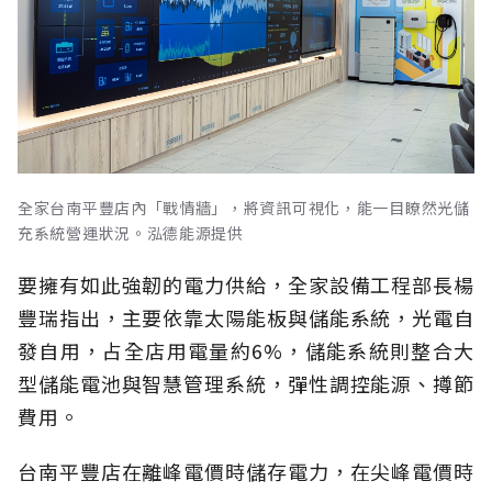
全家台南平豐店內「戰情牆」，將資訊可視化，能一目瞭然光儲
充系統營運狀況。泓德能源提供
要擁有如此強韌的電力供給，全家設備工程部長楊
豐瑞指出，主要依靠太陽能板與儲能系統，光電自
發自用，占全店用電量約6%，儲能系統則整合大
型儲能電池與智慧管理系統，彈性調控能源、撙節
費用。
台南平豐店在離峰電價時儲存電力，在尖峰電價時