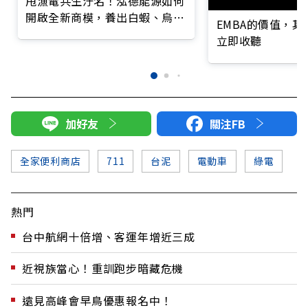
甩漁電共生汙名！泓德能源如何
開啟全新商模，養出白蝦、烏
EMBA的價值，
魚、虱目魚？
立即收聽
加好友
關注FB
全家便利商店
711
台泥
電動車
綠電
熱門
台中航網十倍增、客運年增近三成
近視族當心！重訓跑步暗藏危機
遠見高峰會早鳥優惠報名中！