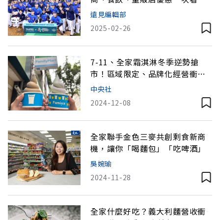
遠見編輯部
2025-02-26
7-11、全家霜淇淋冬季逆勢搶
市！區域限定、品牌化經營衝刺
業績
中央社
2024-12-08
全家聯手金色三麥共創剩食新商
機，讓你「喝麵包」「吃啤酒」
吳婉瑜
2024-11-28
全家什麼好吃？義大利麵營收衝