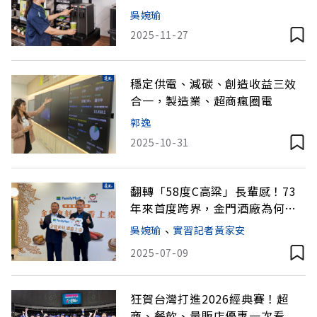
機」？
吳婉瑜
2025-11-27
穩定供電、減碳、創造收益三效
合一，製造業、超商瘋圈電
郭逸
2025-10-31
翻轉「58度C高粱」長輩感！73
年來首度跨界，金門酒廠為何找
上全家推高粱鮮食？
吳婉瑜
、
實習記者黃家安
2025-07-09
狂賀台灣打進2026經典賽！超
商、餐飲、量販店優惠一次看