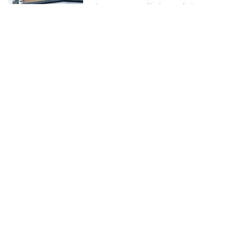
家、LAWSON的啟示：名牌能放
化名、被辱罵就按警報
經理人
2024-09-14
全家葉榮廷曝4大成長動能，挑戰
全國最大連鎖茶飲店
吳婉瑜
2024-07-09
零售巨頭如何黏住高價值會員？
全聯、7-11、全家便利超商這樣
做
吳婉瑜
2024-06-26
滿意度最高的員工體驗 ！上班、