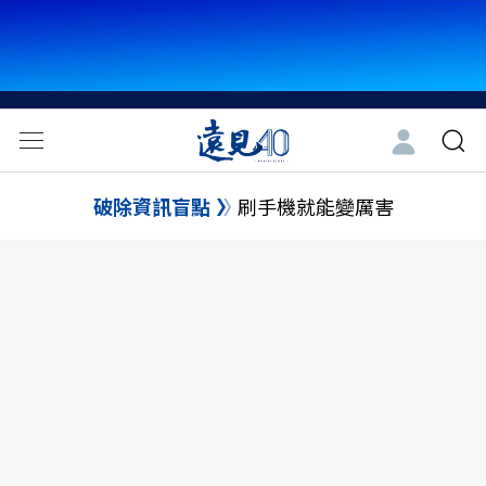
破除資訊盲點
刷手機就能變厲害