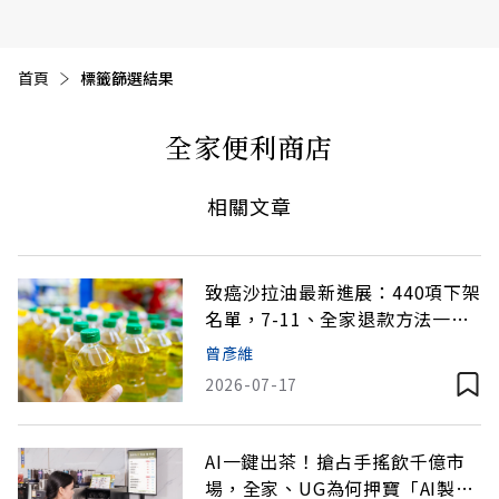
首頁
目前頁面：
標籤篩選結果
全家便利商店
相關文章
致癌沙拉油最新進展：440項下架
名單，7-11、全家退款方法一次
看
曾彥維
2026-07-17
AI一鍵出茶！搶占手搖飲千億市
場，全家、UG為何押寶「AI製茶