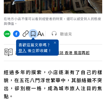
在地方小店不僅可以看到經營者的特質，還可以感受到人的態度
與價值。
聽遠見
喜歡這篇文章嗎 ?
登入
後立即收藏 !
本文出自 2023 / 7月號雜誌 香港 風雲再起
經過多年的摸索，小店逐漸有了自己的樣
貌，在五花八門浮世繁華中，其脈絡雖不突
出，卻別樹一格，成為城市旅人注目的焦
點。