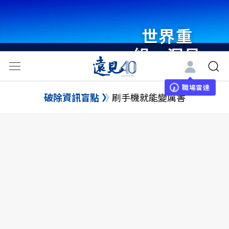
世界重
組・洞見
未來 與
世界領袖
職場雷達
破除資訊盲點
刷手機就能變厲害
同行