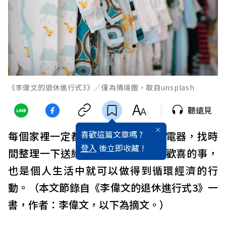
《李偉文的退休進行式3》／僅為情境圖，取自unsplash
聽遠見
喜歡這篇文章嗎 ?
每個家裡一定都有用不到的衣物、電器，找時
登入
後立即收藏 !
間整理一下送給需要的人，是皆大歡喜的事，
也是個人生活中就可以做得到循環經濟的行
動。（本文節錄自《李偉文的退休進行式3》一
書，作者：李偉文，以下為摘文。）