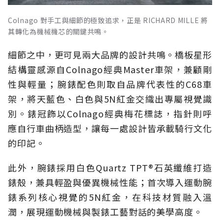
Colnago 對手工與細節的極致追求，正是 RICHARD MILLE 將
其轉化為機械機芯的關鍵共鳴。
細節之中，更可見兩大品牌的設計共鳴。橋板星形
結構靈感源自Colnago經典Master車架，兼顧剛
性與輕量；腕錶配色則取自品牌代表性的C68車
架，將天藍色、白色與5N紅金交織出專屬視覺識
別。錶冠飾以Colnago經典梅花標誌，指針則呼
應自行車曲柄造型，讓每一處設計皆承載騎行文化
的印記。
此外，腕錶採用白色Quartz TPT®石英纖維打造
錶殼，兼具輕盈與優異機械性能；首次導入運動腕
錶系列核心視覺的5N紅金，在科技材質融入溫
潤，展現運動機械與製錶工藝對話的美學高度。