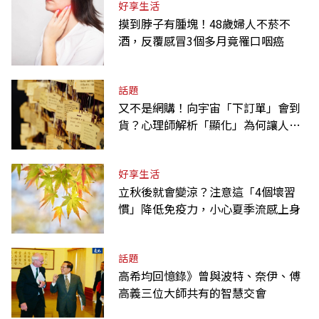
好享生活
摸到脖子有腫塊！48歲婦人不菸不
酒，反覆感冒3個多月竟罹口咽癌
話題
又不是網購！向宇宙「下訂單」會到
貨？心理師解析「顯化」為何讓人無
法自拔
好享生活
立秋後就會變涼？注意這「4個壞習
慣」降低免疫力，小心夏季流感上身
話題
高希均回憶錄》曾與波特、奈伊、傅
高義三位大師共有的智慧交會