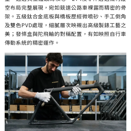
空布局完整展現，宛如競速公路車裸露而精密的骨
架。五級鈦合金底板與橋板歷經微噴砂、手工倒角
及雙色PVD處理，細膩層次映襯出高級製錶工藝之
美；發條盒與陀飛輪的對稱配置，有如映照自行車
傳動系統的精密運作。