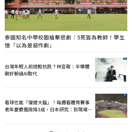
泰國知名中學校園槍擊悲劇：5死皆為教師！學生
憶「以為是惡作劇」
台灣年輕人前途較抗跌？林宜敬：半導體
剛好躲過AI取代
看球也能「復健大腦」！每週看體育賽事
老年憂鬱風險降3成，日本研究：到現場效
果更好