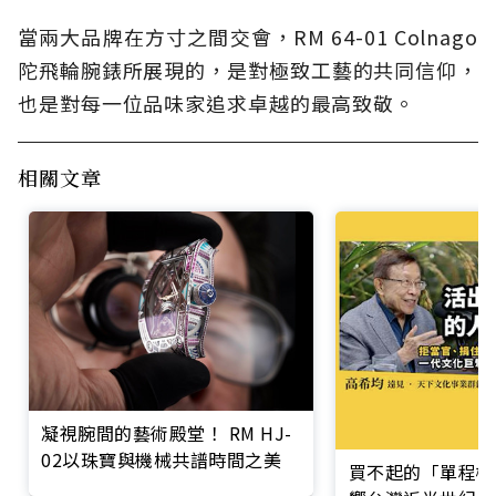
當兩大品牌在方寸之間交會，RM 64-01 Colnago
陀飛輪腕錶所展現的，是對極致工藝的共同信仰，
也是對每一位品味家追求卓越的最高致敬。
相關文章
凝視腕間的藝術殿堂！ RM HJ-
02以珠寶與機械共譜時間之美
買不起的「單程機