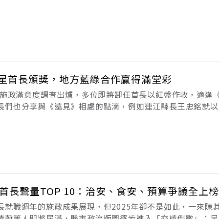
重要基地，而這也是對亞資政策的具體回應。現場見證分行開
一年一小變、三年一大變」，正
五星首長頒獎，地方藍綠合作贏得滿堂彩
市長施政滿意度調查出爐，多位即將卸任首長以紅盤作收，適逢《
長們也分享與《遠見》相處的點滴，例如連江縣長王忠銘就以
勉勵，透露自己以去年沉澱的所思所想，幫助今年再獲五星殊
像是去年風災，高雄市長陳其邁
縣市首長聲量TOP 10：治安、食安、預算爭議全上榜
長就職週年的施政成果展現，但2025年卻不是如此，一來陳
榛蔚等人即將屆滿，縣市政治版圖逐步進入「交棒倒數」；另