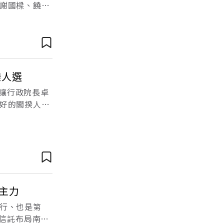
謝國樑、饒慶
業群」創辦人
揆人選
僅讓行政院長卓
好的閣揆人
又有多大？倒
主力
行、也是第
國信託布局南台