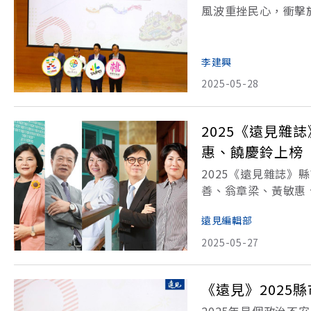
風波重挫民心，衝擊
情勢下，高雄市長陳
返五星俱樂部；雲林
李建興
2025-05-28
2025《遠見
惠、饒慶鈴上榜
2025《遠見雜誌
善、翁章梁、黃敏惠
八大施政總體檢前三
遠見編輯部
2025年「遠見縣市
2025-05-27
《遠見》202