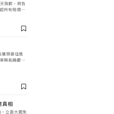
今天致歉，將負
起所有賠償責
啉羧酸」
長獲頒最佳進
東縣長饒慶
的城市集中在
意真相
內，立委大罷免