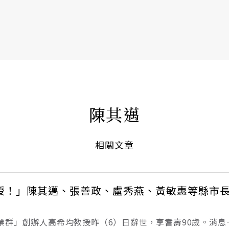
書6選3 特價 3,980 元
陳其邁
相關文章
授！」陳其邁、張善政、盧秀燕、黃敏惠等縣市
業群」創辦人高希均教授昨（6）日辭世，享耆壽90歲。消息