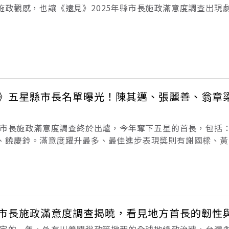
施政觀感，也讓《遠見》2025年縣市長施政滿意度調查出現
其邁、嘉義縣長翁章梁與台東縣長饒慶鈴穩守五星寶座；嘉義
縣長張麗善則首度奪下五
雜誌》五星縣市長名單曝光！陳其邁、張麗善、翁章
》縣市長施政滿意度調查終於出爐，今年奪下五星的首長，包括
、饒慶鈴。滿意度躍升最多、最佳進步表現獎則有謝國樑、黃
強為嘉義縣、嘉義市、高雄市。還有哪些值得注意的新亮點？
長施政滿意度調查」結果出爐
5縣市長施政滿意度調查揭曉，看見地方首長的韌性