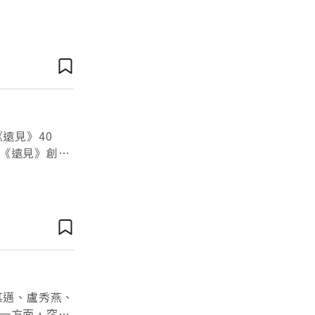
幕的高雄市長
遠見》40
《遠見》創辦
榮；首長們更
其邁、盧秀燕、
一方面，突發