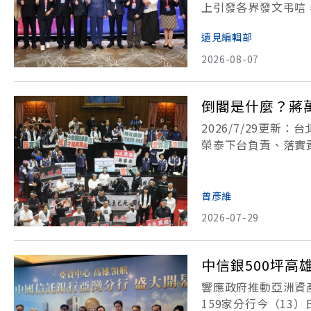
上引發各界發文弔唁
鈴與高虹安等多位縣
遠見編輯部
高希均教授昨（6）
2026-08-07
倒閣是什麼？蔣
2026/7/29更
榮泰下台負責、落實
選。到底倒閣是什麼
閣門檻多高？倒閣成
曾彥維
2026-07-29
中信銀500坪
響應政府推動亞洲資
159家分行今（1