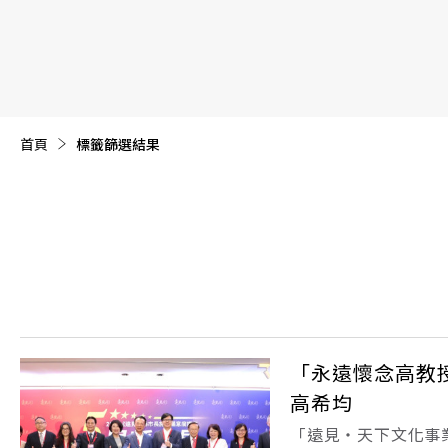
【遠見40週年慶】訂《遠見》贈實用家電3選1+暢銷好
首頁
目前頁面：
標籤篩選結果
「永遠懷念高教
高希均
「遠見‧天下文化事