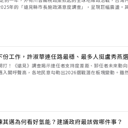
不安定的一年，外有川普關稅政策掀起的全球地緣政治戰，台灣
2025年的「遠見縣市長施政滿意度調查」，呈現巨幅震盪。
章梁、台東縣長饒慶鈴穩守五星寶座；而嘉義市長黃敏惠重回
為今年的新科五星首長，
下份工作，許淑華連任路最穩、最多人挺盧秀燕
開打！《遠見》調查揭示連任者支持度差距、卸任者未來動向
邁入閣呼聲高，各地民意勾勒出2026選戰潛在板塊變動。雖
，但由於現任22縣市長中，有12位將做滿兩屆，下一步生涯
今年的「《遠見》縣市長
陳其邁為何看好氫能？建議政府最該做哪件事？