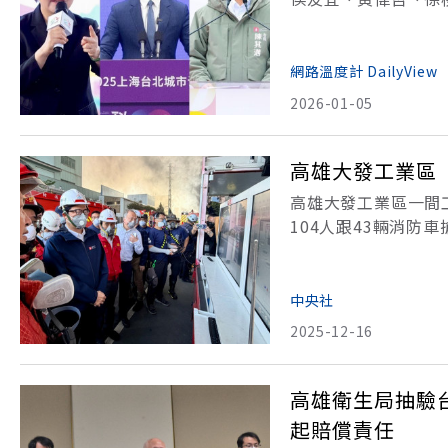
事件接連襲來，讓首
溫度計DailyVie
網路溫度計 DailyView
2026-01-05
高雄大發工業區
高雄大發工業區一間
104人跟43輛消
區一間塑膠工廠今天
火勢猛烈，目前仍在
中央社
2025-12-16
高雄衛生局抽驗
起賠償責任