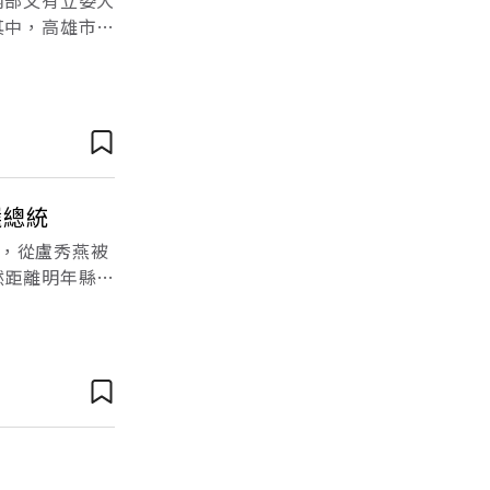
內部又有立委大
其中，高雄市長
五星俱樂部；
選總統
，從盧秀燕被
然距離明年縣市
將走向何方，已