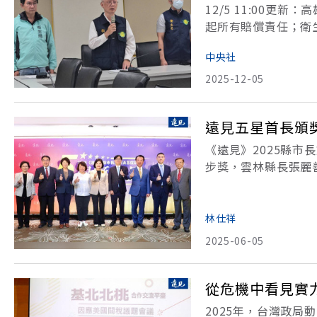
12/5 11:00
起所有賠償責任；衛
任。高雄市衛生局1
中央社
（enrofloxacin
2025-12-05
遠見五星首長頒
《遠見》2025縣
步獎，雲林縣長張麗
鈴、基隆市長謝國樑
中南部，且橫跨最北
林仕祥
2025-06-05
從危機中看見實
2025年，台灣政