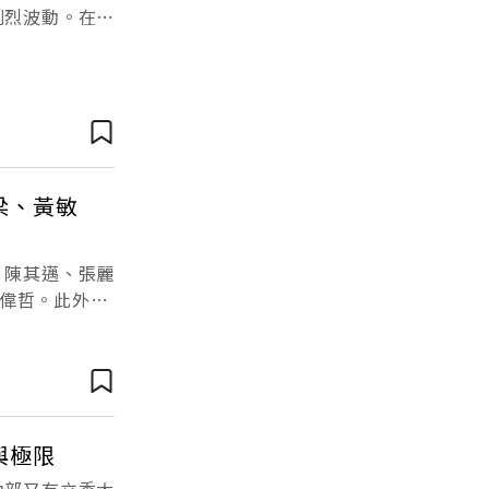
劇烈波動。在此
市長黃敏惠重
梁、黃敏
：陳其邁、張麗
偉哲。此外，
一文解析。
與極限