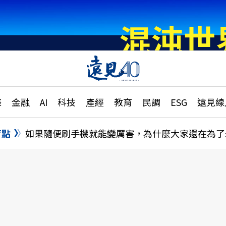
章
特輯
文章
大學升學、職涯攻略
遠
際
金融
AI
科技
產經
教育
民調
ESG
遠見線
國際
更
縣市施政調查全解析
金融
單
民調
盲點
如果隨便刷手機就能變厲害，為什麼大家還在為了
產經
電
好享生活
獨
專欄