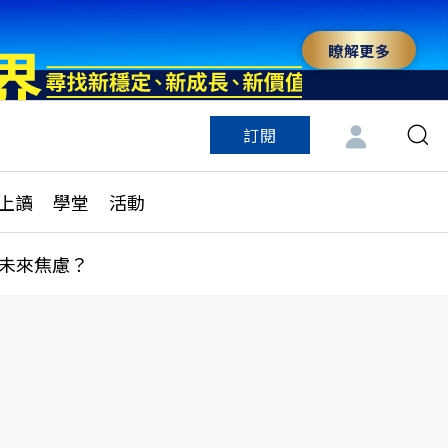
瞭解更多
訂閱
特色頻道
訂閱
見線上讀
ESG遠見
上讀
學堂
活動
多訂閱方案
城市學
刊購買
健康遠見
未來焦慮？
子報訂閱
華人精英論壇
享知識包
領導影響力學院