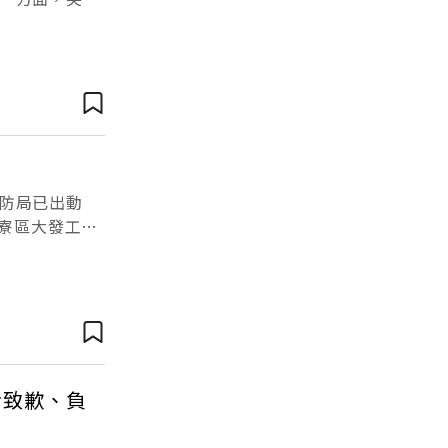
考題。《網路
防局已出動
大寮區大發工業
救，但因現場
者致歉、負