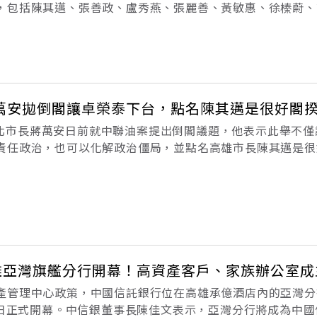
，包括陳其邁、張善政、盧秀燕、張麗善、黃敏惠、徐榛蔚、
市首長都分享他們與高教授的互動點滴。「遠見‧天下文化事
日辭世，包括陳其邁、張善政、
萬安拋倒閣讓卓榮泰下台，點名陳其邁是很好閣
新：台北市長蔣萬安日前就中聯油案提出倒閣議題，他表示此舉不
責任政治，也可以化解政治僵局，並點名高雄市長陳其邁是很
？依據中華民國憲法，倒閣權該如何行使？推動倒閣成功機率
功或失敗各將帶來的結局為
高雄亞灣旗艦分行開幕！高資產客戶、家族辦公室成
產管理中心政策，中國信託銀行位在高雄承億酒店內的亞灣分
3）日正式開幕。中信銀董事長陳佳文表示，亞灣分行將成為中