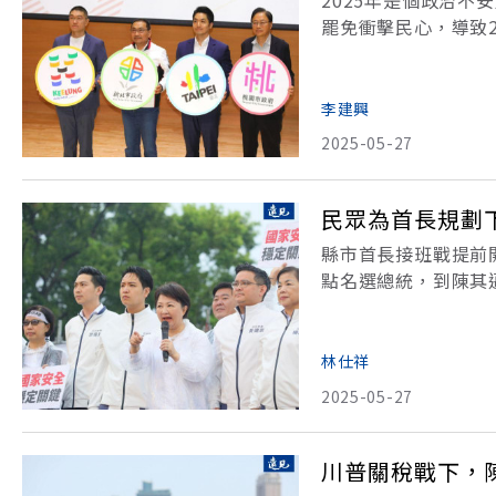
2025年是個政治
罷免衝擊民心，導致
陳其邁、嘉義縣長翁
雲林縣長張麗善則成
李建興
2025-05-27
民眾為首長規劃
縣市首長接班戰提前
點名選總統，到陳其
首長大選還有一年半
是輿論的熱議焦點。
林仕祥
2025-05-27
川普關稅戰下，