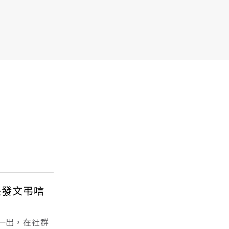
長發文弔唁
一出，在社群