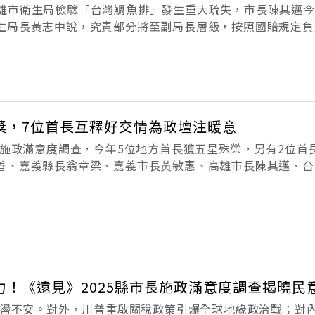
更新：高雄市衛生局檢驗「台灣鯛魚排」發生重大疏失，市長陳其邁
生局長黃志中說，究責部分將至副局長層級，按照國賠規定負
0月間抽驗全聯「台灣鯛魚排」產品，檢出動物用藥「恩氟喹
）。衛生局昨天致
獎，7位首長互釋好交情為政壇注暖意
市長施政滿意度調查，今年5位地方首長獲五星殊榮，另有2位首
善、嘉義縣長翁章梁、嘉義市長黃敏惠、高雄市長陳其邁、台
、台南市長黃偉哲全都親自出席。從地理位置來看，此次得獎
的基隆與最東的台東，首長們互
力！《遠見》2025縣市長施政滿意度調查揭曉民
局動盪不安。對外，川普重啟關稅政策引爆全球地緣政治戰；對