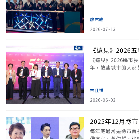
灣高資產財富管理的
陳其邁則直言「高雄
廖君雅
2026-07-13
《遠見》2026
《遠見》2026縣
年，這些城市的大家
人高希均的一席話做
暴露私下的好交情，
林仕祥
2026-06-03
2025年12月
每年底通常是縣市首
侯友宜、黃偉哲、徐