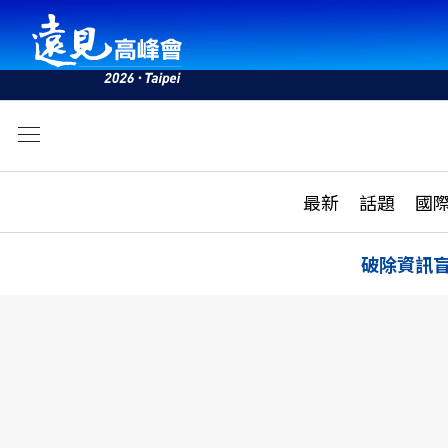
文
最新
最新
話題
國
雜誌目錄
活動
話題
AI
破除資訊
學堂
專題報導
科技
教育
遠見ON AIR
影音
合作