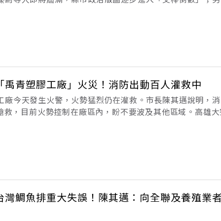
長們面對的已不只是成績單，而是應變能力與風險管理的現場
w》透過輿情分析軟體《
「禹青塑膠工廠」火災！消防出動百人灌救中
工廠今天發生火警，火勢猛烈仍在灌救。市長陳其邁說明，消
防車搶救，目前火勢控制在廠區內，盼不要波及其他區域。高雄
中午發生火警，濃濃黑煙從廠區竄出，消防局出動大批人車灌
滅火灌救當中。市長陳其邁獲悉
台灣鯛魚排重大失誤！陳其邁：向全聯及養殖業