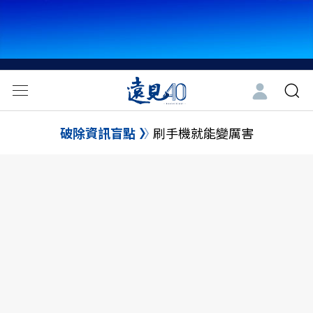
破除資訊盲點
刷手機就能變厲害