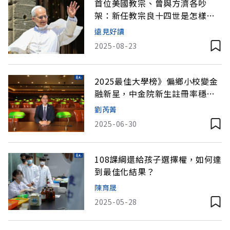
首位美國教宗、曾與方濟各吵
架：新任教宗良十四世是怎樣的
人？
遠見好讀
2025-08-23
2025最佳大學榜》偏鄉小校變金
融新星，中金院新生註冊率穩定
超過九成
劉芮菁
2025-06-30
108課綱還給孩子選擇權，如何達
到最佳化結果？
陳育晟
2025-05-28