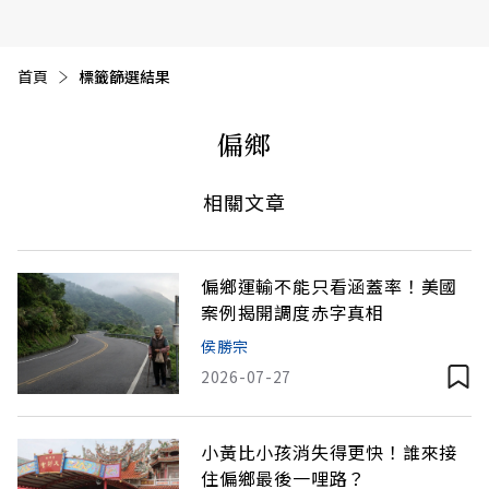
首頁
目前頁面：
標籤篩選結果
偏鄉
相關文章
偏鄉運輸不能只看涵蓋率！美國
案例揭開調度赤字真相
侯勝宗
2026-07-27
小黃比小孩消失得更快！誰來接
住偏鄉最後一哩路？