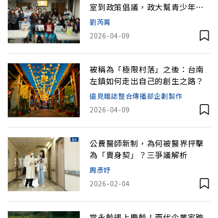
室到政策倡議，政大幫青少年
「數位排毒」
劉芮菁
2026-04-09
被稱為「極限村落」之後：台南
左鎮如何走出自己的創生之路？
遠見雜誌整合傳播部企劃製作
2026-04-09
公費醫師新制，為何被醫界抨擊
為「賣身契」？三爭議解析
周彥妤
2026-02-04
當永齡遇上慶齡！兩代企業家跨