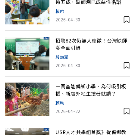
逾五成，缺師潮已成惡性循環
賴昀
2026-04-30
招聘82次仍無人應徵！台灣缺師
潮全面引爆
段詩潔
2026-04-30
一間基隆偏鄉小學，為何吸引板
橋、新店外地生搶著就讀？
賴昀
2026-04-22
USR人才共學組首獎》從偏鄉教