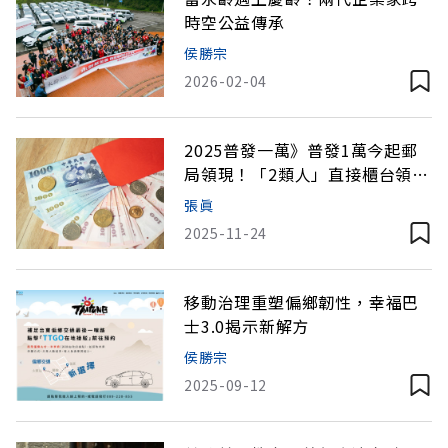
時空公益傳承
侯勝宗
2026-02-04
2025普發一萬》普發1萬今起郵
局領現！「2類人」直接櫃台領
錢，2萬放大術攻略
張眞
2025-11-24
移動治理重塑偏鄉韌性，幸福巴
士3.0揭示新解方
侯勝宗
2025-09-12