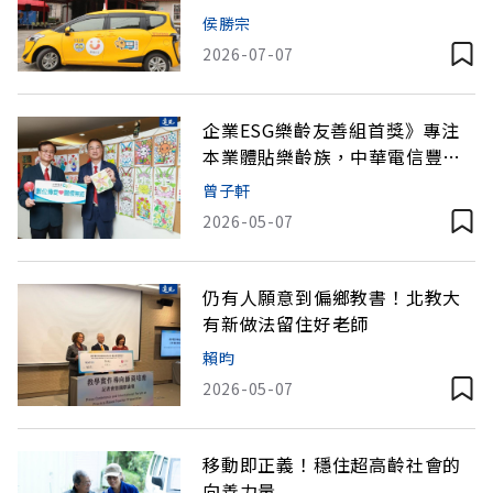
侯勝宗
2026-07-07
企業ESG樂齡友善組首獎》專注
本業體貼樂齡族，中華電信豐富
數位生活
曾子軒
2026-05-07
仍有人願意到偏鄉教書！北教大
有新做法留住好老師
賴昀
2026-05-07
移動即正義！穩住超高齡社會的
向善力量