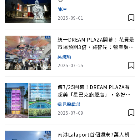
陳冲
2025-09-01
統一DREAM PLAZA開幕！花費是
市場預期3倍，羅智先：營業額交
給大眾決定
吳婉瑜
2025-07-25
傳7/25開幕！DREAM PLAZA有
超美「星巴克旗艦店」，多好
逛？
遠見編輯部
2025-07-09
南港Lalaport首個週末7萬人朝