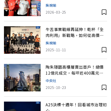
吳婉瑜
2026-03-25
牛舌事業戰線再延伸！乾杯「全
肉利用」新戰略，如何從高價市
場中殺出平價新局？
吳婉瑜
2025-11-11
陶朱隱園高樓層賣出首戶！總價
12億元成交，每坪近400萬元創
紀錄
中央社
2025-10-23
A25決標十週年！回看城市治理初
心