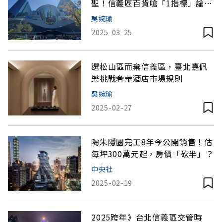
聖！信義區百貨嗆「1指標」論輸
贏
吳婉瑜
2025-03-25
選松山區而棄信義區，臺北嘉佩
樂挑戰奢華酒店市場規則
吳婉瑜
2025-02-27
陶朱隱園完工8年今公開銷售！估
每坪300萬元起，房價「砍半」？
中央社
2025-02-19
2025跨年》台北信義區交管時