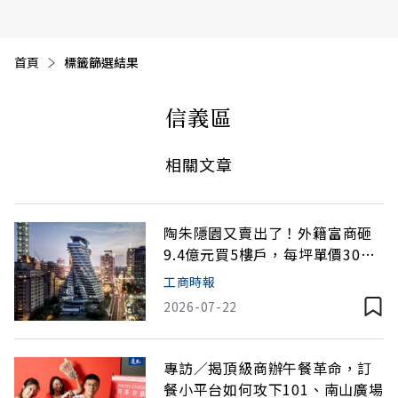
首頁
目前頁面：
標籤篩選結果
信義區
相關文章
陶朱隱園又賣出了！外籍富商砸
9.4億元買5樓戶，每坪單價300
萬
工商時報
2026-07-22
專訪／揭頂級商辦午餐革命，訂
餐小平台如何攻下101、南山廣場