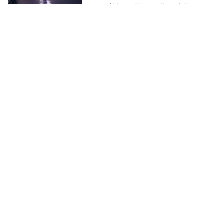
間？捷運到幾點？停車資訊一文
看
中央社
2024-12-31
泡泡瑪特進駐西門、誠品南西店
24小時 ！台北西區跨年亮點一次
追
吳婉瑜
2023-12-29
信義誠品於12/24平安夜熄燈：買
書看書外最多人來做「這件事」
網路溫度計 DailyView
2023-12-22
時代眼淚！誠品信義店耶誕夜熄