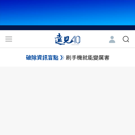
破除資訊盲點
刷手機就能變厲害