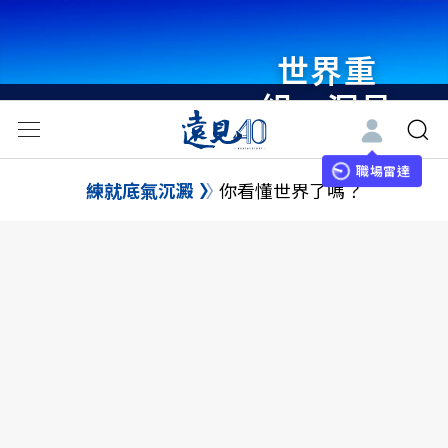
世界重
組・洞見
未來 與
世界領袖
職場雷達
練就底氣沉澱
你看懂世界了嗎？
同行