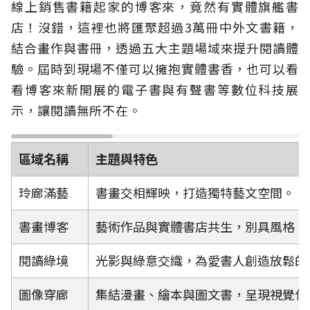
線上銷售書籍起家的博客來，竟然有實體旗艦書
店！沒錯，這裡也將匯聚超過3萬冊中外文書籍，
結合畫作與書冊，透過五大主題場域來提升閱讀體
驗。屆時到現場不僅可以擁抱實體書香，也可以看
看博客來新開展的電子書與有聲書等數位科技展
示，讓閱讀無所不在。
區域名稱
主題與特色
玲廊滿藝
書畫交相輝映，打造獨特藝文空間。
書畫博客
藝術作品與實體書店共生，別具風格。
閱讀綠境
光影與綠意交織，為愛書人創造放鬆的
圖像穿廊
集結漫畫、繪本與圖文書，呈現視覺化