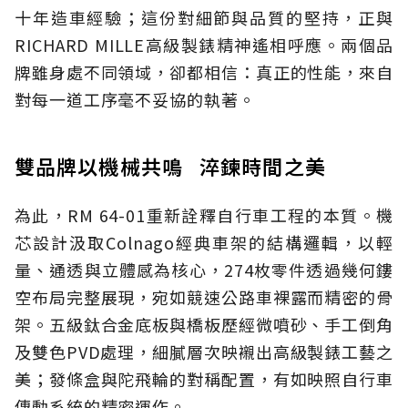
十年造車經驗；這份對細節與品質的堅持，正與
RICHARD MILLE高級製錶精神遙相呼應。兩個品
牌雖身處不同領域，卻都相信：真正的性能，來自
對每一道工序毫不妥協的執著。
雙品牌以機械共鳴 淬鍊時間之美
為此，RM 64-01重新詮釋自行車工程的本質。機
芯設計汲取Colnago經典車架的結構邏輯，以輕
量、通透與立體感為核心，274枚零件透過幾何鏤
空布局完整展現，宛如競速公路車裸露而精密的骨
架。五級鈦合金底板與橋板歷經微噴砂、手工倒角
及雙色PVD處理，細膩層次映襯出高級製錶工藝之
美；發條盒與陀飛輪的對稱配置，有如映照自行車
傳動系統的精密運作。