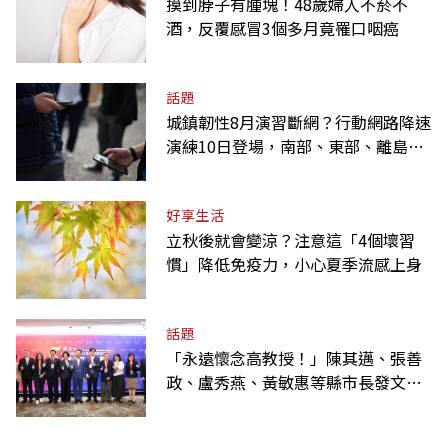
摸到脖子有腫塊！48歲婦人不菸不
酒，反覆感冒3個多月竟罹口咽癌
話題
城鎮韌性8月演習斷網？行動網路降速
演練10日登場，南部、東部、離島為
何不用？
好享生活
立秋後就會變涼？注意這「4個壞習
慣」降低免疫力，小心夏季流感上身
話題
「永遠懷念高教授！」陳其邁、張善
政、盧秀燕、黃敏惠等縣市長發文弔
唁高希均