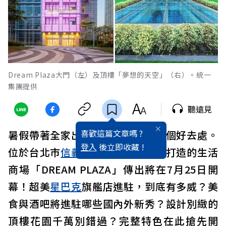
Dream Plaza大門（左）及頂樓「夢想的天空」（右）。統一
集團提供
聽遠見
喜歡這篇文章嗎 ?
暑假帶著全家出遊逛街，又多了一個好去處。
登入
後立即收藏 !
位於台北市
信義區
，
統一集團
全新打造的生活
商場「DREAM PLAZA」傳出將在7月25日開
幕！超美
星巴克
旗艦店進駐，到底有多威？美
食與酒吧將進駐哪些國內外新秀？設計別緻的
頂樓花園千萬別錯過？完整特色在此搶先開