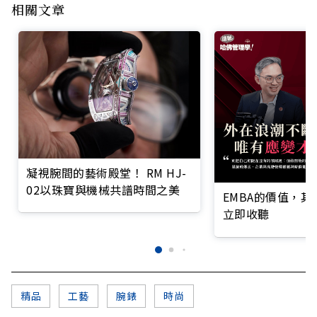
相關文章
凝視腕間的藝術殿堂！ RM HJ-
02以珠寶與機械共譜時間之美
EMBA的價值，
立即收聽
精品
工藝
腕錶
時尚