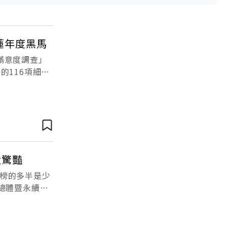
蓮年度黑馬
滿意度調查」
的116項細指
市四度蟬聯總
太驚豔
榜的多半是少
總體暨永續競
度及廣度的調