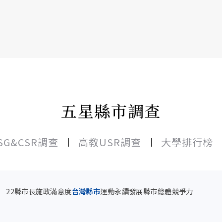
書6選3 特價 3,980 元
五星縣市調查
SG&CSR調查
高教USR調查
大學排行榜
22縣市長施政滿意度
台灣縣市
運動
永續發展
縣市總體競爭力