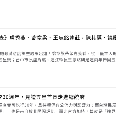
十年的時間來累積
市調查》盧秀燕、翁章梁、王忠銘連莊，陳其邁、饒
市長施政滿意度調查結果出爐！翁章梁帶領嘉義縣，從「農業大
五星獎；台中市長盧秀燕、連江縣長王忠銘則是連兩年捧回五
慶鈴也首度躋身五星俱樂部。從這些縣市長的執政成果中，讓
有感」已成為施政成績高分的
查30週年，見證五星首長走進總統府
調查竟可執行30年，且持續保有公信力與影響力；而台灣民
長」，也是來自於此民間評比，而非官方加持。這就是「遠見