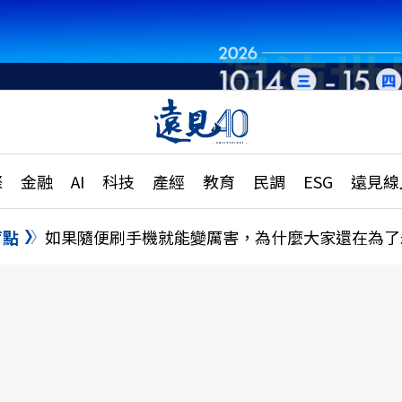
章
特輯
文章
大學升學、職涯攻略
遠
際
金融
AI
科技
產經
教育
民調
ESG
遠見線
國際
更
縣市施政調查全解析
金融
單
民調
盲點
如果隨便刷手機就能變厲害，為什麼大家還在為了
產經
電
好享生活
獨
專欄