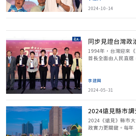
2024-10-14
同步見證台灣政
1994年，台灣迎
首長全面由人民直選
灣第一個遍及各縣市
長。「遠見縣市長施
李建興
2024-05-31
2024遠見縣
2024《遠見》縣
政實力更關鍵。每年
贏家，總體滿意度為7