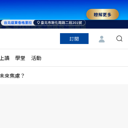
瞭解更多
訂閱
特色頻道
訂閱
見線上讀
ESG遠見
上讀
學堂
活動
多訂閱方案
城市學
刊購買
健康遠見
未來焦慮？
子報訂閱
華人精英論壇
享知識包
領導影響力學院