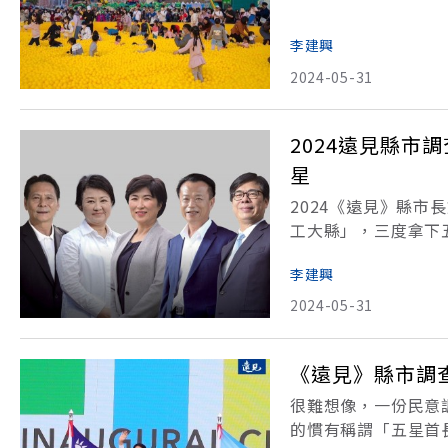
骨，除了得用動輒數
李建興
2024-05-31
2024遠見縣
星
2024《遠見》縣
工大縣」，三度拿下
陳其邁與台東縣長饒
李建興
動城市改變，讓人民
2024-05-31
《遠見》縣市調
很難想像，一份民意
的慣有稱謂「五星首