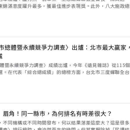
東錦滿意度躍升最多，獲最佳進步表現獎。此外，八大施政總
東縣。2024年是「《遠見》縣市施政滿意度調查」執行30週
史的《遠見》，儼然已是台灣
見縣市總體暨永續競爭力調查〉出爐：北市最大贏家
城
總體暨永續競爭力調查〉成績出爐，今年《遠見雜誌》從115個
選。在代表「綜合總成績」的總榜方面，台北市三度蟬聯全台
之城」。全台第二至五名分別是台南市、桃園市、台中市和高
「治8理永續」和「公共
〉眉角！同一縣市，為何排名有時差很大？
，不同機構或不同時間發布，何以結果落差這麼大？這是很多
調查〉排行榜時，會油然而生的納悶。但其實摒除掉「民調結