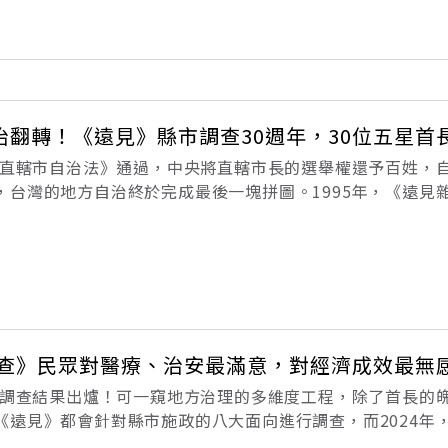
治翻轉！《遠見》縣市調查30週年，30位五星首
來《直轄市自治法》通過，中央將直轄市長的選舉權還予百姓，
，台灣的地方自治終於完成最後一塊拼圖。1995年，《遠見
的民調。30年來，《遠見》同步見證縣市的翻轉，迄今共產生
政滿意度調查」隨著
市調查》民眾對醫療、治安最滿意，對經濟成效最無
市大調查結果出爐！可一窺地方治理的多維度工程，除了首長的
《遠見》都會針對縣市施政的八大面向進行調查，而2024年
7.9 ％，連江則是抱回最多單項冠軍的縣市。一個城邦抑或