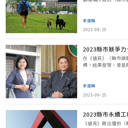
級錯誤，不同榜單的
分為「民調」「數據
李建興
2023-09-25
2023縣市競
在《遠見》〈縣市總
標。結果發現，曾是
而農業縣雲林，則成
力調查〉都會集結專
李建興
2023-09-25
2023縣市永續
《遠見》剛出爐的〈