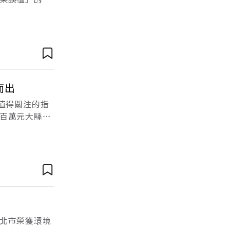
縣市調查，可
而出
值得關注的指
百萬元大縣，
體暨永續競爭
北市榮獲環境