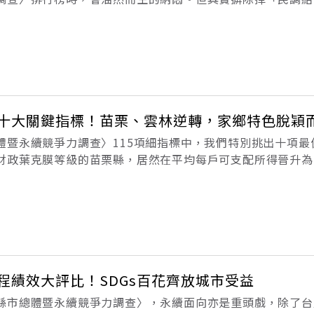
落差，是有其脈絡的。首先，是調查方法的不同。綜觀現行的
指標」和「評審評選」等三類，如
爭力十大關鍵指標！苗栗、雲林逆轉，家鄉特色脫穎
體暨永續競爭力調查〉115項細指標中，我們特別挑出十項最
財政葉克膜等級的苗栗縣，居然在平均每戶可支配所得晉升為
為地方稅收成長第二高的優質城市。每年《遠見》的〈縣市總
家及縣市團隊的意見，整理出最
工程績效大評比！SDGs百花齊放城市受益
縣市總體暨永續競爭力調查〉，永續面向亦是重頭戲，除了台