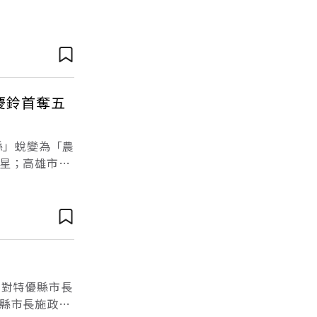
慶鈴首奪五
縣」蛻變為「農
星；高雄市長
人見識到「啟
眾對特優縣市長
縣市長施政滿