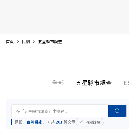
【遠見40週年慶】訂《遠見》贈實用家電3選1+暢銷好
首頁
目前頁面：
民調
五星縣市調查
全部
五星縣市調查
E
標籤「
台灣縣市
」，共
261
篇文章
清除篩選