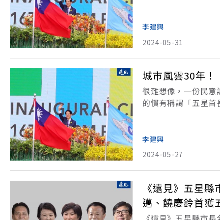
意度調查」。這項從1
來，《遠見》看到城
李建興
2024-05-31
城市風雲30年
很難想像，一份民意
的慣有稱謂「五星首
意度調查」。這項從1
來，《遠見》看到城
李建興
2024-05-27
《遠見》五星縣
邁、饒慶鈴首獲
《遠見》五星縣市長