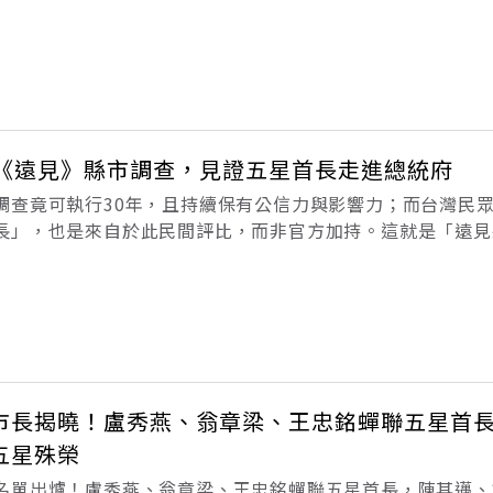
995年開始執行的調查，反映1994年地方首長全面直選的歷
市翻轉，城市也因《遠
！《遠見》縣市調查，見證五星首長走進總統府
調查竟可執行30年，且持續保有公信力與影響力；而台灣民
長」，也是來自於此民間評比，而非官方加持。這就是「遠見
995年開始執行的調查，反映1994年地方首長全面直選的歷
市翻轉，城市也因《遠
市長揭曉！盧秀燕、翁章梁、王忠銘蟬聯五星首
五星殊榮
名單出爐！盧秀燕、翁章梁、王忠銘蟬聯五星首長，陳其邁、