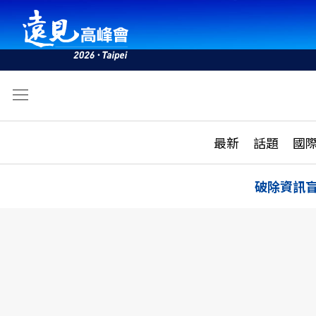
文
最新
最新
話題
國
雜誌目錄
活動
話題
AI
破除資訊
學堂
專題報導
科技
教育
遠見ON AIR
影音
合作