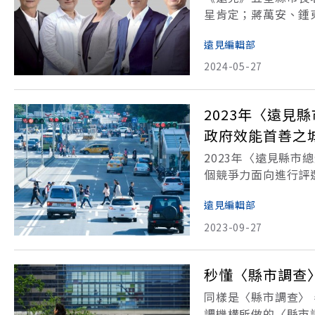
星肯定；蔣萬安、鍾
嘉義縣、連江縣、台
遠見編輯部
台灣地方30年發展
2024-05-27
2023年〈遠
政府效能首善之
2023年〈遠見縣市
個競爭力面向進行評
得年度「競爭力首善
遠見編輯部
市和桃園市因分別在
2023-09-27
秒懂〈縣市調查
同樣是〈縣市調查〉
調機構所做的〈縣市