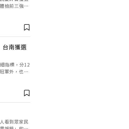
體檢前三強：
年，一路記實
，台南獲選
細指標，分12
冠軍外，也獲
雄市。而台南
人看到眾家民
果誤植」的低