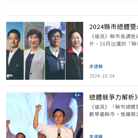
2024縣市總
《遠見》縣市長調查
外，10月出爐的「
標，來評鑑縣市的硬
榜全台冠軍，年度大
李建興
2024-10-14
總體競爭力解析
《遠見》「縣市總體
數學霸縣市。惟攤開
爭力調查」在歷經各
查，以2024年挑出
李建興