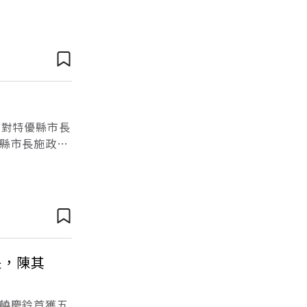
史淵源。30年
眾對特優縣市長
縣市長施政滿
史淵源。30年
長，陳其
饒慶鈴首獲五