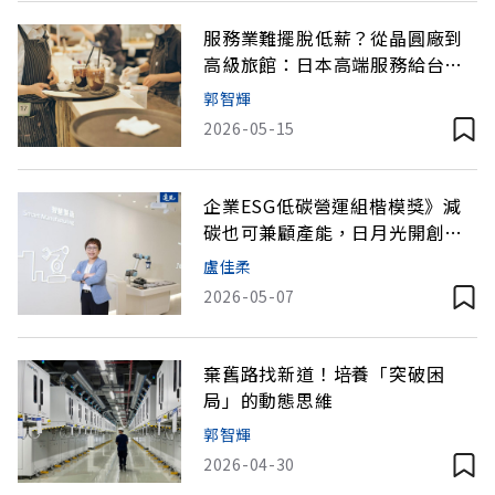
服務業難擺脫低薪？從晶圓廠到
高級旅館：日本高端服務給台灣
的啟示
郭智輝
2026-05-15
企業ESG低碳營運組楷模獎》減
碳也可兼顧產能，日月光開創雙
贏新局
盧佳柔
2026-05-07
棄舊路找新道！培養「突破困
局」的動態思維
郭智輝
2026-04-30