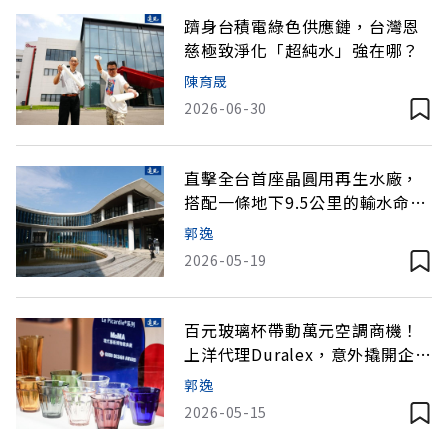
躋身台積電綠色供應鏈，台灣恩
慈極致淨化「超純水」強在哪？
陳育晟
2026-06-30
直擊全台首座晶圓用再生水廠，
搭配一條地下9.5公里的輸水命
脈，如何解台積電、聯電的渴？
郭逸
2026-05-19
百元玻璃杯帶動萬元空調商機！
上洋代理Duralex，意外撬開企業
客戶生態圈
郭逸
2026-05-15