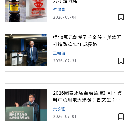
力才是關鍵
蔡鴻青
2026-08-04
從50萬元創業到千金股，黃欽明
打造致茂42年成長路
王毓茹
2026-07-31
2026國泰永續金融論壇》AI、資
料中心用電大爆發！曾文生：供
電思維轉向，正確選址才是關鍵
黃泓瑜
2026-07-01