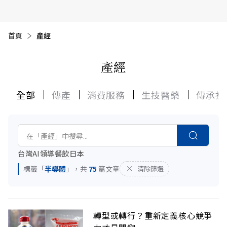
首頁
目前頁面：
產經
產經
全部
傳產
消費服務
生技醫藥
傳承接
台灣
AI
領導
餐飲
日本
標籤「
半導體
」，共
75
篇文章
清除篩選
轉型或轉行？重新定義核心競爭