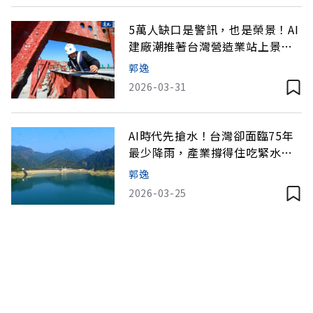
5萬人缺口是警訊，也是榮景！AI
建廠潮推著台灣營造業站上景氣
高峰
郭逸
2026-03-31
AI時代先搶水！台灣卻面臨75年
最少降雨，產業撐得住吃緊水
情？
郭逸
2026-03-25
聯邦快遞35年最大在台投資！桃
園新轉運中心打造AI與半導體物
流樞紐
廖君雅
2026-03-12