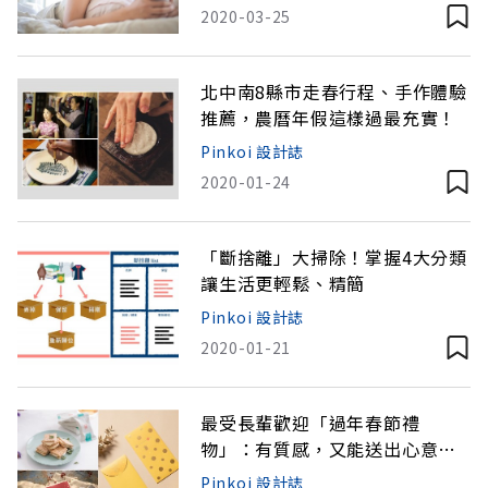
2020-03-25
北中南8縣市走春行程、手作體驗
推薦，農曆年假這樣過最充實！
Pinkoi 設計誌
2020-01-24
「斷捨離」大掃除！掌握4大分類
讓生活更輕鬆、精簡
Pinkoi 設計誌
2020-01-21
最受長輩歡迎「過年春節禮
物」：有質感，又能送出心意、
好寓意！
Pinkoi 設計誌