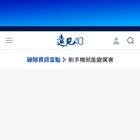
破除資訊盲點
刷手機就能變厲害