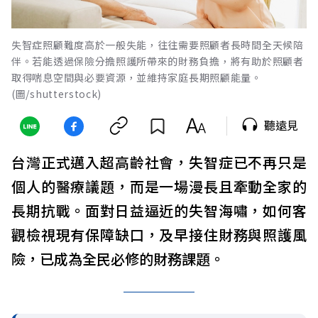
失智症照顧難度高於一般失能，往往需要照顧者長時間全天候陪
伴。若能透過保險分擔照護所帶來的財務負擔，將有助於照顧者
取得喘息空間與必要資源，並維持家庭長期照顧能量。
(圖/shutterstock)
聽遠見
台灣正式邁入超高齡社會，失智症已不再只是
個人的醫療議題，而是一場漫長且牽動全家的
長期抗戰。面對日益逼近的失智海嘯，如何客
觀檢視現有保障缺口，及早接住財務與照護風
險，已成為全民必修的財務課題。