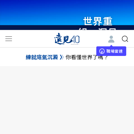
世界重
組・洞見
未來 與
世界領袖
職場雷達
練就底氣沉澱
你看懂世界了嗎？
同行