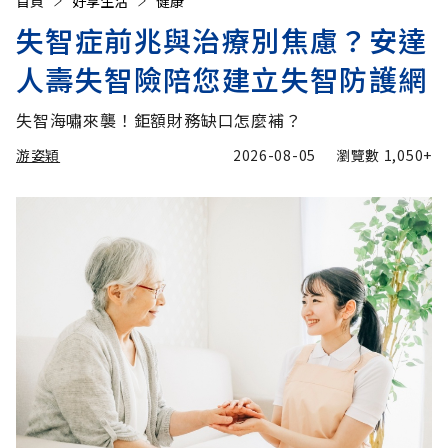
首頁
好享生活
健康
失智症前兆與治療別焦慮？安達
人壽失智險陪您建立失智防護網
失智海嘯來襲！鉅額財務缺口怎麼補？
游姿穎
2026-08-05
瀏覽數
1,050+