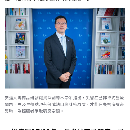
安達人壽商品研發處資深副總林宗佑指出，失智症已非單純醫療
問題，需及早盤點現有保障缺口與財務風險，才能在失智海嘯來
襲時，為照顧者爭取喘息空間。