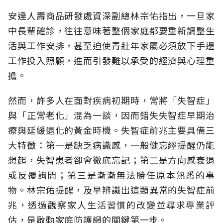
安達人壽商品研發處資深副總林宗佑指出，一旦家
中長輩確診，往往意味著整個家庭都要重新調整生
活與工作安排，甚至迫使青壯年家屬必須放下手邊
工作投入照顧，進而引發難以承受的經濟與心理重
擔。
然而，許多人在面對疾病初期時，常將「失智症」
與「正常老化」混為一談，因而錯失失智症早期治
療與延緩退化的黃金時機。失智症前兆主要具備三
大特徵：第一是缺乏病識感，一般健忘經提醒仍能
想起，失智患者卻會徹底忘記；第二是方向感衰退
或反覆詢問；第三是漸漸無法勝任原本熟悉的事
物。林宗佑提醒，及早辨識出這類異常的失智症前
兆，透過觀察家人生活習慣的改變並尋求專業評
估，是啟動家庭防護網的關鍵第一步。