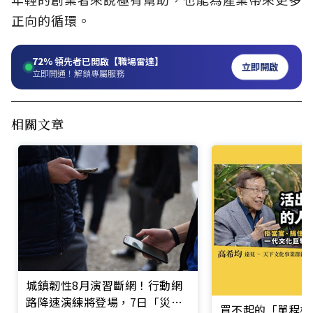
正向的循環。
72%
領先者已開啟【職場雷達】
立即開啟
立即開通！解鎖專屬服務
相關文章
城鎮韌性8月演習斷網！行動網
路降速演練將登場，7日「災防
買不起的「單程機