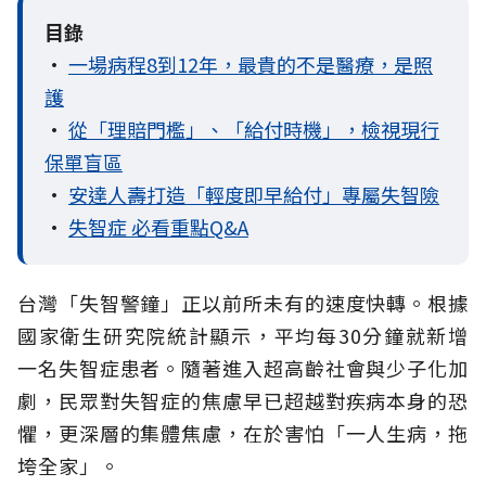
目錄
•
一場病程8到12年，最貴的不是醫療，是照
護
•
從「理賠門檻」、「給付時機」，檢視現行
保單盲區
•
安達人壽打造「輕度即早給付」專屬失智險
•
失智症 必看重點Q&A
台灣「失智警鐘」正以前所未有的速度快轉。根據
國家衛生研究院統計顯示，平均每30分鐘就新增
一名失智症患者。隨著進入超高齡社會與少子化加
劇，民眾對失智症的焦慮早已超越對疾病本身的恐
懼，更深層的集體焦慮，在於害怕「一人生病，拖
垮全家」。