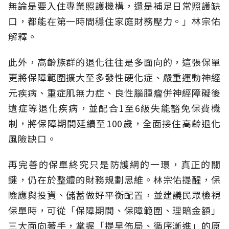
無論是要入住專業照護機構，還是補足日常照護缺
口，都能在第一時間穩住家庭財務壓力。」林宗佑
解釋。
此外，高齡族群的退化往往是多面向的，這張保單
更將保障範圍擴大至多發性硬化症、嚴重運動神經
元疾病、重症肌無力症、良性腦腫瘤併神經障礙後
遺症等退化疾病，並配合1至6級失能豁免保費機
制，將保障期間延續至100歲，全面接住高齡退化
風險缺口。
再完善的保單終究只是防護網的一環，真正的關
鍵，仍在於整體的財務規劃思維。
林宗佑提醒，保
險應與投資、儲蓄做好平衡配置，並建議民眾檢視
保單時，可從「保障期間、保障範圍、理賠金額」
三大面向著手，掌握「提早佈局、循序漸進」的原