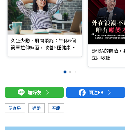
久坐少動，肌肉緊縮：午休6個
簡單拉伸練習，改善5種健康狀
EMBA的價值，
況
立即收聽
加好友
關注FB
健身房
運動
春節