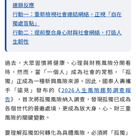
連鎖反應
行動一：重新檢視社會連結網絡，正視「自在
獨處盲點」
行動二：提前整合身心財與社會網絡，打造人
生韌性
過去，大眾習慣將健康、心理與財務風險分開看
待，然而，當「一個人」成為社會的常態，「孤
獨」正成為一種新興風險來源。因此，國泰人壽攜
手「遠見」發布的《
2026人生風險趨勢調查報
告
》，首次將孤獨風險納入調查，發現孤獨已成為
各個世代的普遍處境，更成為放大身、心、財三重
風險的關鍵變數。
要理解孤獨如何轉化為具體風險，必須將「孤獨」