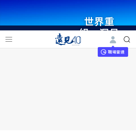
世界重
組・洞見
未來 與
世界領袖
職場雷達
同行