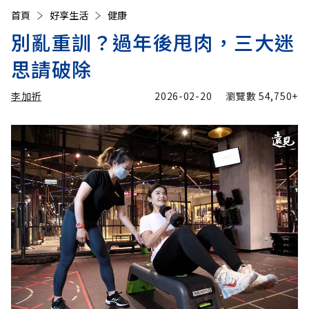
首頁
好享生活
健康
別亂重訓？過年後甩肉，三大迷
思請破除
李加祈
2026-02-20
瀏覽數
54,750+