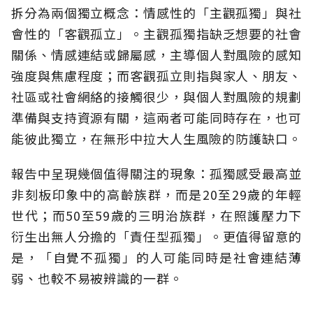
拆分為兩個獨立概念：情感性的「主觀孤獨」與社
會性的「客觀孤立」。主觀孤獨指缺乏想要的社會
關係、情感連結或歸屬感，主導個人對風險的感知
強度與焦慮程度；而客觀孤立則指與家人、朋友、
社區或社會網絡的接觸很少，與個人對風險的規劃
準備與支持資源有關，這兩者可能同時存在，也可
能彼此獨立，在無形中拉大人生風險的防護缺口。
報告中呈現幾個值得關注的現象：孤獨感受最高並
非刻板印象中的高齡族群，而是20至29歲的年輕
世代；而50至59歲的三明治族群，在照護壓力下
衍生出無人分擔的「責任型孤獨」。更值得留意的
是，「自覺不孤獨」的人可能同時是社會連結薄
弱、也較不易被辨識的一群。