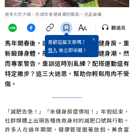
過年大吃大喝，形成年後健身潮的風氣。池孟諭攝
聽遠見
喜歡這篇文章嗎 ?
馬年開春後，許多民眾勢必會回到健身房，重
登入
後立即收藏 !
新鍛鍊身體，形成年後特有的微型健身潮。然
而專家警告，重訓這時別亂練？配搭運動還有
特定撇步？這三大迷思，幫助你輕鬆甩肉不受
傷。
「減肥告急！」「來健身房還債啦！」年假結束，
社群媒體上出現各種挽救身材的減肥口號與行動。
許多人在過年期間，健康管理跟著放假。美食當