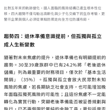
比對五年來的軌跡變化，國人面臨的風險結構已產生根本性位
移。四大趨勢不僅勾勒出高齡化與少子化交織下的生存考驗，更
警示企業與個人必須從單點防禦走向全方位防護布局。
趨勢四：退休準備意識提前，但孤獨與孤立
成人生新變數
隨著對未來焦慮的提升，退休準備也有明顯提前的
趨勢。30至39歲族群中已有24.2%將「老後退休
儲備」列為最重要的財務項目，僅次於「基本生活
開銷」（35%）。孤獨與孤立會放大民眾對未知
風險的焦慮，若長期缺乏社會支持，也可能增加晚
年面臨孤獨死風險的可能性；且這份焦慮不一定能
轉化為實質行動，突顯老後準備能否被妥善規劃與
執行，已不再侷限於單純的金融工具，更包括是否