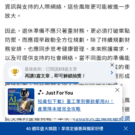
資訊與支持的人際網絡，這些風險更可能被進一步
放大。
因此，退休準備不應只著重財務，更必須打破單點
防禦，而應提早啟動全方位規劃，除了持續規劃財
務安排，也應同步思考健康管理、未來照護需求，
以及可提供支持的社會網絡。當不同面向的準備能
×
及早展開，不僅有助於降低風險對生活造成的衝
最後衝刺：已閱讀2/3篇文章
擊，更能避免健康、生活與財務因缺乏支持而形成
再讀1篇文章，即可解鎖抽獎！
連鎖影響，提升面對不同人生階段挑戰的韌性。
Just For You
面對超高齡社會、少子化與家庭結構改變，人生風
知識包下載》重工業到餐飲都用AI！
險早已不是生理、心理、財務的單一課題，而是彼
產業降本增效全攻略
此交織的整體挑戰。本次《
2026人生風險趨勢調
查報告
》提醒我們，除了落實保障與財務規劃，更
40 週年盛大開啟！享限定優惠與獨家好禮