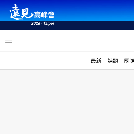
文
最新
最新
話題
國
雜誌目錄
活動
話題
AI
學堂
專題報導
科技
教育
遠見ON AIR
影音
合作