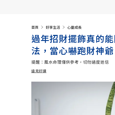
【遠見40週年慶】訂《遠見》贈實用家電3選1+暢銷好
首頁
好享生活
心靈成長
過年招財擺飾真的能
法，當心嚇跑財神爺
提醒：風水命理僅供參考，切勿過度迷信
遠見好讀
加入追蹤
遠見好讀