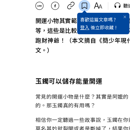
聽
喜歡這篇文章嗎 ?
開運小物其實範疇很廣，有各式各
登入
後立即收藏 !
等，這些是比較常見的開運物品。
跑財神爺！（本文摘自《簡少年現
文。）
玉鐲可以儲存能量開運
常見的開運小物是什麼？其實是阿嬤的
的。那玉鐲真的有用嗎？
相信你一定聽過一些故事說，玉鐲在你
莫名其妙就裂開或者是斷掉了，結果你