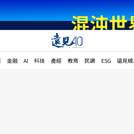
章
特輯
文章
大學升學、職涯攻略
遠
際
金融
AI
科技
產經
教育
民調
ESG
遠見線
國際
更
縣市施政調查全解析
金融
單
民調
產經
電
好享生活
獨
專欄