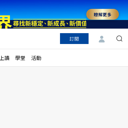
瞭解更多
訂閱
特色頻道
訂閱
見線上讀
ESG遠見
上讀
學堂
活動
多訂閱方案
城市學
刊購買
健康遠見
子報訂閱
華人精英論壇
享知識包
領導影響力學院