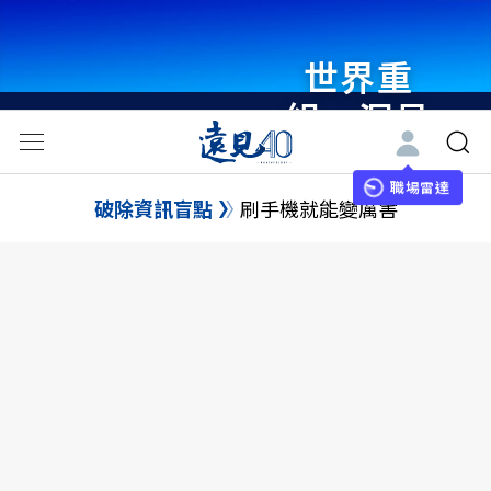
世界重
組・洞見
未來 與
世界領袖
職場雷達
破除資訊盲點
刷手機就能變厲害
同行