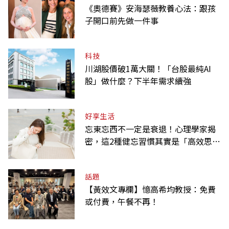
《奧德賽》安海瑟薇教養心法：跟孩
子開口前先做一件事
科技
川湖股價破1萬大關！「台股最純AI
股」做什麼？下半年需求續強
好享生活
忘東忘西不一定是衰退！心理學家揭
密，這2種健忘習慣其實是「高效思
考」的表現
話題
【黃效文專欄】憶高希均教授：免費
或付費，午餐不再！