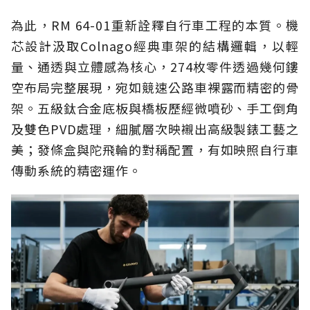
為此，RM 64-01重新詮釋自行車工程的本質。機
芯設計汲取Colnago經典車架的結構邏輯，以輕
量、通透與立體感為核心，274枚零件透過幾何鏤
空布局完整展現，宛如競速公路車裸露而精密的骨
架。五級鈦合金底板與橋板歷經微噴砂、手工倒角
及雙色PVD處理，細膩層次映襯出高級製錶工藝之
美；發條盒與陀飛輪的對稱配置，有如映照自行車
傳動系統的精密運作。