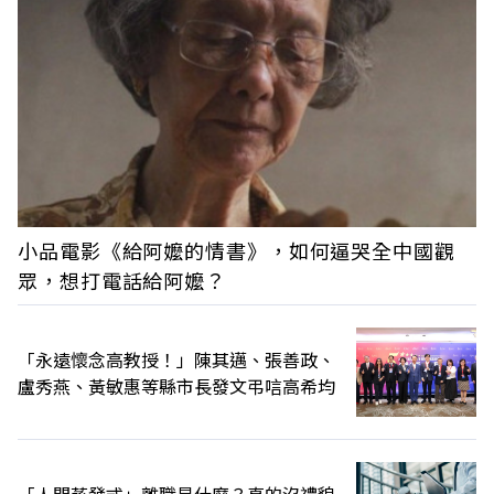
小品電影《給阿嬤的情書》，如何逼哭全中國觀
眾，想打電話給阿嬤？
「永遠懷念高教授！」陳其邁、張善政、
盧秀燕、黃敏惠等縣市長發文弔唁高希均