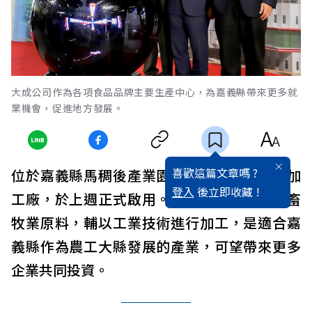
大成公司作為各項食品品牌主要生產中心，為嘉義縣帶來更多就
業機會，促進地方發展。
喜歡這篇文章嗎 ?
位於嘉義縣馬稠後產業園區的大成集團食品加
登入
後立即收藏 !
工廠，於上週正式啟用。食品製造採農業及畜
牧業原料，輔以工業技術進行加工，是適合嘉
義縣作為農工大縣發展的產業，可望帶來更多
企業共同投資。