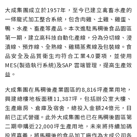
大成集團成立於1957年，至今已建立禽畜水產的
一條龍式加工整合系統，包含肉雞、土雞、雞蛋、
鴨、水產、畜產等產品。本次進駐馬稠後食品園區
第一期，建立高科技自動化產線，分為分切線、浸
漬線、預炸線、全熟線、雞精蒸煮線及包裝線。食
品安全及品質衛生均符合工業4.0要項，並使用
MES(製造執行系統)及SAP 雲端管理，提高生產效
益。
大成集團在馬稠後產業園區的8,816坪產業用地，
興建總樓地板面積11,387坪，包括辦公室大樓、
生產廠房、倉庫及宿舍，總投入金額24億元，目
前已正式營運。此外大成集團也已在馬稠後園區第
二期申購近22,000坪生產用地，未來將持續加碼
投資嘉義，將馬稠後的食品加工廠作為大成公司各