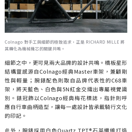
Colnago 對手工與細節的極致追求，正是 RICHARD MILLE 將
其轉化為機械機芯的關鍵共鳴。
細節之中，更可見兩大品牌的設計共鳴。橋板星形
結構靈感源自Colnago經典Master車架，兼顧剛
性與輕量；腕錶配色則取自品牌代表性的C68車
架，將天藍色、白色與5N紅金交織出專屬視覺識
別。錶冠飾以Colnago經典梅花標誌，指針則呼
應自行車曲柄造型，讓每一處設計皆承載騎行文化
的印記。
此外，腕錶採用白色Quartz TPT®石英纖維打造