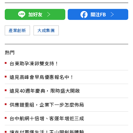
加好友
關注FB
產業創新
大成集團
熱門
台東助孕凍卵雙支持！
遠見高峰會早鳥優惠報名中！
遠見40週年慶典，限時盛大開啟
供應鏈重組，企業下一步怎麼佈局
台中航網十倍增、客運年增近三成
讓支付更懂生活！玉山開創新體驗