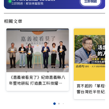
立即開啟
立即開通！解鎖專屬服務
相關文章
《嘉義被看見了》紀錄嘉義縣八
年整地耕耘 打造農工科技耀眼
買不起的「單程機
的未來黃金十年
響台灣近半世紀思