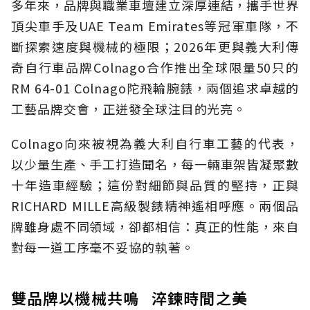
多年來，品牌與職業車壇建立深厚連結，攜手世界
頂尖車手及UAE Team Emirates等冠軍車隊，不
斷探索速度與機械的極限；2026年更與義大利傳
奇自行車品牌Colnago合作推出全球限量50只的
RM 64-01 Colnago陀飛輪腕錶，兩個追求卓越的
工藝品牌交會，正迸發全球注目的光亮。
Colnago向來被視為義大利自行車工藝的代表，
以少量生產、手工打造聞名，每一輛車架皆凝聚數
十年造車經驗；這份對細節與品質的堅持，正與
RICHARD MILLE高級製錶精神遙相呼應。兩個品
牌雖身處不同領域，卻都相信：真正的性能，來自
對每一道工序毫不妥協的執著。
雙品牌以機械共鳴 淬鍊時間之美