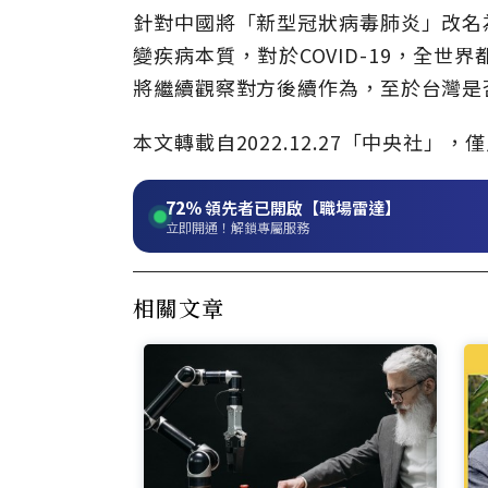
針對中國將「新型冠狀病毒肺炎」改名
變疾病本質，對於COVID-19，全
將繼續觀察對方後續作為，至於台灣是
本文轉載自
2022.12.27
「中央社」
，僅
72%
領先者已開啟【職場雷達】
立即開通！解鎖專屬服務
相關文章