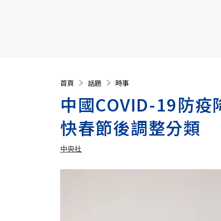
【遠見40週年慶】訂《遠見》贈實用家電3選1+暢銷好
首頁
話題
時事
中國COVID-19
快春節後調整分類
中央社
加入追蹤
中央社