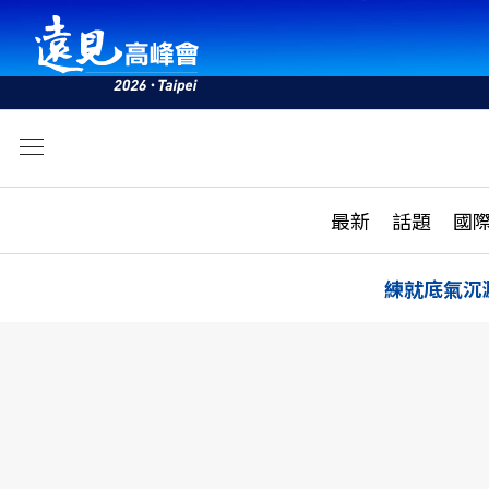
文
最新
最新
話題
國
雜誌目錄
活動
話題
AI
練就底氣沉
學堂
專題報導
科技
教育
遠見ON AIR
影音
合作