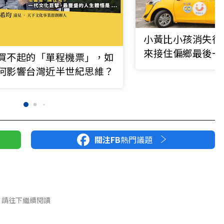
小黃比小孩消失得
來接住偏鄉最後一
買不起的「單程機票」，如
何影響台灣近半世紀思維？
關注FB
熱門議題
請往下繼續閱讀