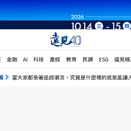
章
特輯
文章
大學升學、職涯攻略
遠
際
金融
AI
科技
產經
教育
民調
ESG
遠見線
國際
更
縣市施政調查全解析
金融
單
民調
澱
當大家都急著追趕潮流，究竟是什麼樣的底氣能讓
產經
電
好享生活
獨
專欄