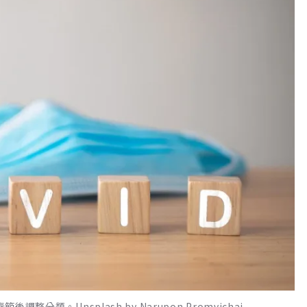
分類。Unsplash by Narupon Promvichai