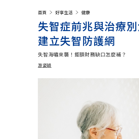
首頁
好享生活
健康
失智症前兆與治療別
建立失智防護網
失智海嘯來襲！鉅額財務缺口怎麼補？
游姿穎
加入追蹤
游姿穎