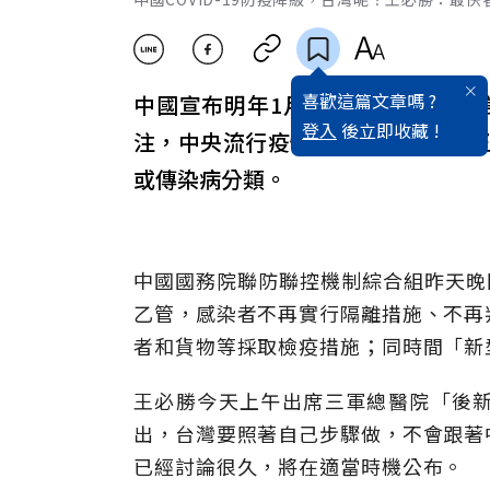
喜歡這篇文章嗎 ?
中國宣布明年1月8日起，COVID
登入
後立即收藏 !
注，中央流行疫情指揮中心指揮官
或傳染病分類。
中國國務院聯防聯控機制綜合組昨天晚間宣
乙管，感染者不再實行隔離措施、不再
者和貨物等採取檢疫措施；同時間「新
王必勝今天上午出席三軍總醫院「後
出，台灣要照著自己步驟做，不會跟著
已經討論很久，將在適當時機公布。