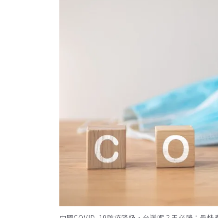
中國COVID-19防疫降級，台灣呢？王必勝：最快春節後調整