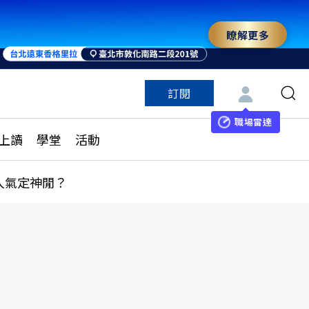
瞭解更多
訂閱
特色頻道
訂閱
見線上讀
ESG遠見
職場雷達
上讀
學堂
活動
多訂閱方案
城市學
刊購買
健康遠見
人氣定神閒？
子報訂閱
華人精英論壇
享知識包
領導影響力學院