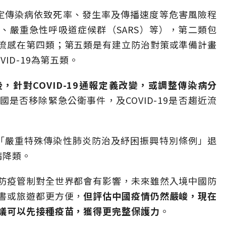
定傳染病依致死率、發生率及傳播速度等危害風險程
、嚴重急性呼吸道症候群（SARS）等），第二類包
流感在第四類；第五類是有建立防治對策或準備計畫
ID-19為第五類。
，針對COVID-19通報定義改變，或調整傳染病分
是否移除緊急公衛事件，及COVID-19是否趨近流
「嚴重特殊傳染性肺炎防治及紓困振興特別條例」退
病降類。
防疫管制對全世界都會有影響，未來雖然入境中國防
書或旅遊都更方便，
但評估中國疫情仍然嚴峻，現在
議可以先接種疫苗，獲得更完整保護力
。