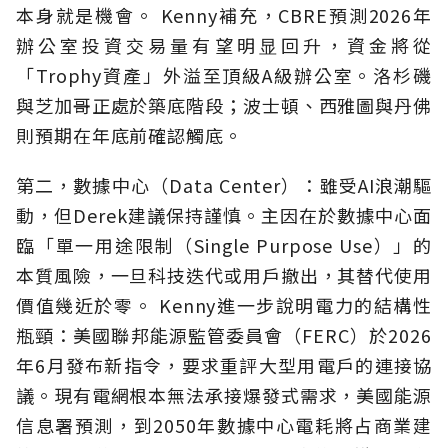
本身就是機會。 Kenny補充，CBRE預測2026年
辦公室投資交易量有望明显回升，資金將從
「Trophy資產」外溢至頂級A級辦公室。洛杉磯
與芝加哥正處於築底階段；波士頓、西雅圖與丹佛
則預期在年底前確認觸底。
第二，數據中心（Data Center）：雖受AI浪潮驅
動，但Derek建議保持謹慎。主因在於數據中心面
臨「單一用途限制（Single Purpose Use）」的
本質風險，一旦科技迭代或用戶撤出，其替代使用
價值幾近於零。 Kenny進一步說明電力的結構性
瓶頸：美國聯邦能源監管委員會（FERC）於2026
年6月發布新指令，要求重評大型用電戶的連接協
議。現有電網根本無法承接爆發式需求，美國能源
信息署預測，到2050年數據中心電耗將占商業建