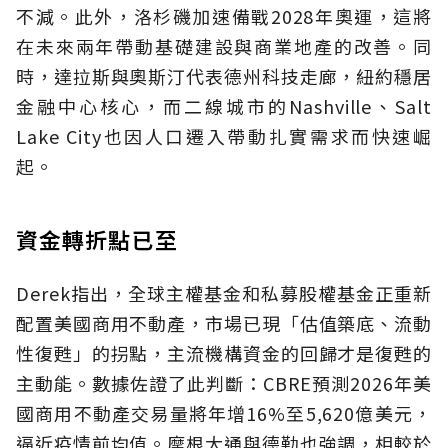
不減。此外，洛杉磯加速備戰2028年奧運，這將
在未來兩年帶動基礎建設與商業地產的改善。同
時，達拉斯與奧斯汀代表德州科技走廊，紐約穩居
金融中心核心，而二線城市的Nashville、Salt
Lake City也因人口遷入帶動扎實需求而快速崛
起。
資金轉折點已至
Derek指出，全球主權基金和私募股權基金正重新
配置美國商用不動產，市場已現「估值築底、流動
性復甦」的拐點，主流機構資金的回歸才是復甦的
主動能。數據佐證了此判斷：CBRE預測2026年美
國商用不動產交易量將年增16%至5,620億美元，
逼近疫情前均值。摩根大通與德勤也強調，相較於