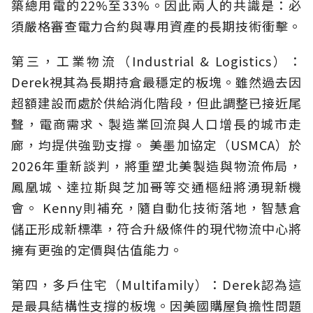
築總用電的22%至33%。因此兩人的共識是：必
須嚴格審查電力合約與專用資產的長期技術衝擊。
第三，工業物流（Industrial & Logistics）：
Derek視其為長期持倉最穩定的板塊。雖然過去因
超額建設而處於供給消化階段，但此調整已接近尾
聲，電商需求、製造業回流與人口增長的城市走
廊，均提供強勁支撐。 美墨加協定（USMCA）於
2026年重新談判，將重塑北美製造與物流佈局，
鳳凰城、達拉斯與芝加哥等交通樞紐將湧現新機
會。 Kenny則補充，隨自動化技術落地，智慧倉
儲正形成新標準，符合升級條件的現代物流中心將
擁有更強的定價與估值能力。
第四，多戶住宅（Multifamily）：Derek認為這
是最具結構性支撐的板塊。因美國購屋負擔性問題