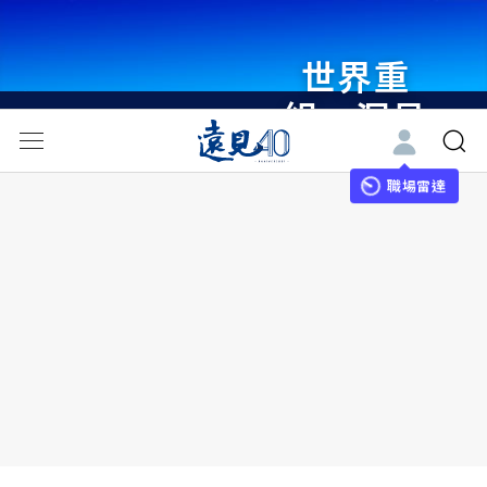
世界重
組・洞見
未來 與
世界領袖
職場雷達
同行