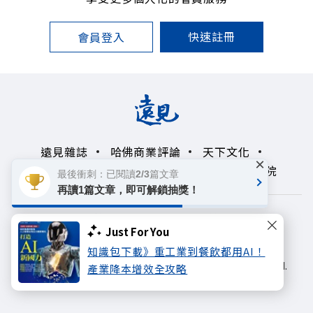
快速註冊
會員登入
遠見雜誌
哈佛商業評論
天下文化
×
未來親子學習平台
50+
領導影響力學院
最後衝刺：已閱讀2/3篇文章
再讀1篇文章，即可解鎖抽獎！
著作權聲明
隱私權政策
Just For You
Copyright© 1999~2026
知識包下載》重工業到餐飲都用AI！
遠見天下文化出版股份有限公司. All rights reserved.
產業降本增效全攻略