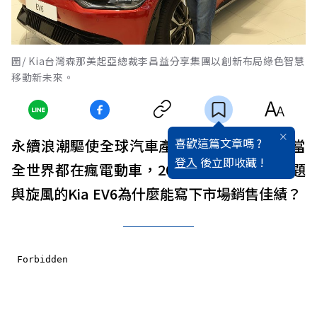
圖/ Kia台灣森那美起亞總裁李昌益分享集團以創新布局綠色智慧
移動新未來。
喜歡這篇文章嗎 ?
永續浪潮驅使全球汽車產業投入淨零行動！當
登入
後立即收藏 !
全世界都在瘋電動車，2022年在台灣掀起話題
與旋風的Kia EV6為什麼能寫下市場銷售佳績？