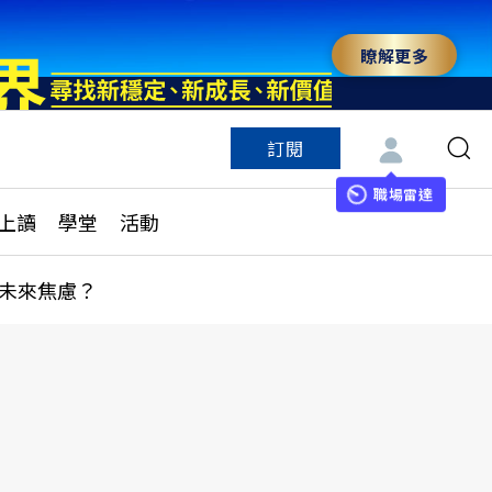
瞭解更多
訂閱
特色頻道
訂閱
見線上讀
ESG遠見
職場雷達
上讀
學堂
活動
多訂閱方案
城市學
刊購買
健康遠見
未來焦慮？
子報訂閱
華人精英論壇
享知識包
領導影響力學院