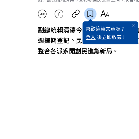
喜歡這篇文章嗎 ?
副總統賴清德今天宣布決定參選民
登入
後立即收藏 !
週擇期登記。民進黨內跨派系立委
整合各派系開創民進黨新局。