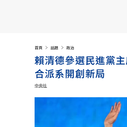
【遠見40週年慶】訂《遠見》贈實用家電3選1+暢銷好
首頁
話題
政治
賴清德參選民進黨主
合派系開創新局
中央社
加入追蹤
中央社