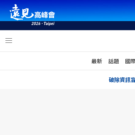
文
最新
最新
話題
國
雜誌目錄
活動
話題
AI
破除資訊
學堂
專題報導
科技
教育
遠見ON AIR
影音
合作