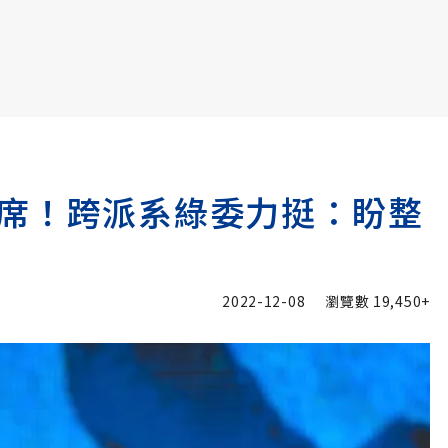
書6選3 特價 3,980 元
席！跨派系綠委力挺：盼整
2022-12-08
瀏覽數
19,450+