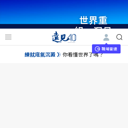
世界重
組・洞見
未來 與
世界領袖
職場雷達
練就底氣沉澱
你看懂世界了嗎？
同行