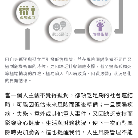
因自身孤獨與孤立而引發低估風險，並在風險應變準備不足且又
遇到危機衝擊的時候，更因缺乏社會網絡支撐，甚至提高孤獨死
等極端情境的風險，極易陷入「因病致貧、因貧致鬱」狀況惡化
的負向循環。
當一個人主觀不覺得孤獨，卻缺乏足夠的社會連結
時，可能因低估未來風險而延後準備；一旦遭遇疾
病、失能、意外或其他重大事件，又因缺乏支持而
影響身心健康、生活與財務狀況，使下一次面對風
險時更加脆弱。這也提醒我們，人生風險管理不能