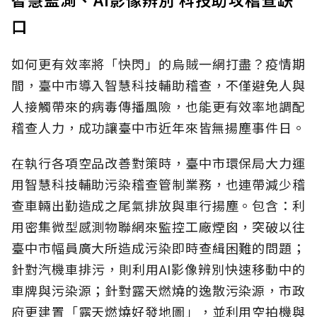
口
如何更有效率將「快閃」的烏賊一網打盡？疫情期
間，臺中市導入智慧科技輔助稽查，不僅避免人與
人接觸帶來的病毒傳播風險，也能更有效率地調配
稽查人力，成功讓臺中市近年來皆無揚塵事件日。
在執行各項空品改善對策時，臺中市環保局大力運
用智慧科技輔助污染稽查管制業務，也連帶減少稽
查車輛出勤造成之尾氣排放與車行揚塵。包含：利
用密集微型感測物聯網來監控工廠煙囪，突破以往
臺中市幅員廣大所造成污染即時查緝困難的問題；
針對汽機車排污，則利用AI影像辨別快速移動中的
車牌與污染源；針對露天燃燒的逸散污染源，市政
府更建置「露天燃燒好發地圖」，並利用空拍機與