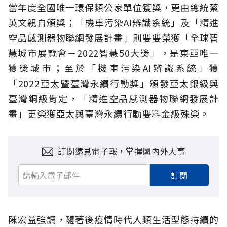
當年度全國唯一環保類公家單位獲獎，更由總統蔡
英文親自頒獎；「機車污染AI辨識系統」及「精進
空品感測器物聯網發展計畫」則雙雙榮獲「全球智
慧城市展覽會－2022智慧50大奬」，是東亞唯一
獲獎城市；至於「機車污染AI辨識系統」獲
「2022亞太暨臺灣永續行動獎」頒發亞太銀級與
臺灣銅級肯定，「精進空品感測器物聯網發展計
畫」更榮獲亞太與臺灣永續行動雙料金級殊榮。
訂閱遠見電子報，掌握國內外大事
訂閱
陳宏益強調，隨著後疫情時代人類生活型態持續的