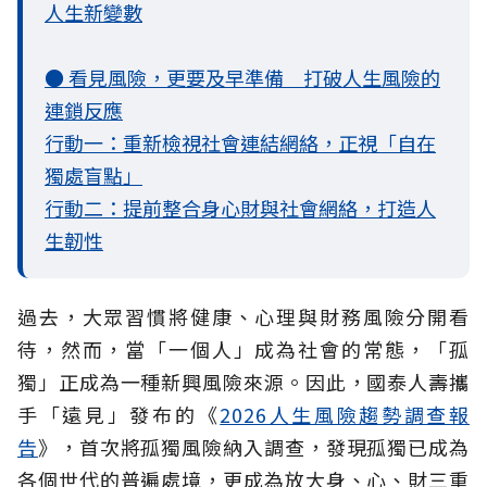
人生新變數
● 看見風險，更要及早準備 打破人生風險的
連鎖反應
行動一：重新檢視社會連結網絡，正視「自在
獨處盲點」
行動二：提前整合身心財與社會網絡，打造人
生韌性
過去，大眾習慣將健康、心理與財務風險分開看
待，然而，當「一個人」成為社會的常態，「孤
獨」正成為一種新興風險來源。因此，國泰人壽攜
手「遠見」發布的《
2026人生風險趨勢調查報
告
》，首次將孤獨風險納入調查，發現孤獨已成為
各個世代的普遍處境，更成為放大身、心、財三重