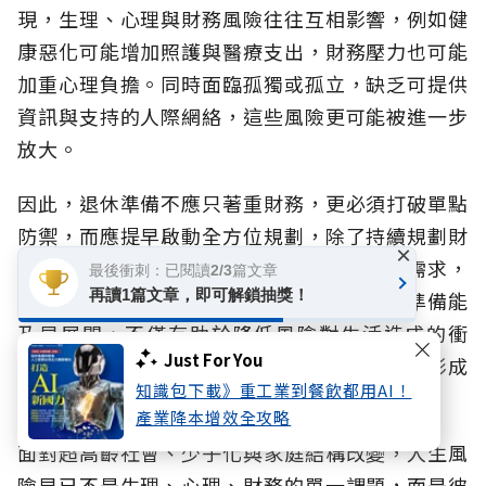
現，生理、心理與財務風險往往互相影響，例如健
康惡化可能增加照護與醫療支出，財務壓力也可能
加重心理負擔。同時面臨孤獨或孤立，缺乏可提供
資訊與支持的人際網絡，這些風險更可能被進一步
放大。
因此，退休準備不應只著重財務，更必須打破單點
防禦，而應提早啟動全方位規劃，除了持續規劃財
×
務安排，也應同步思考健康管理、未來照護需求，
最後衝刺：已閱讀2/3篇文章
再讀1篇文章，即可解鎖抽獎！
以及可提供支持的社會網絡。當不同面向的準備能
及早展開，不僅有助於降低風險對生活造成的衝
Just For You
擊，更能避免健康、生活與財務因缺乏支持而形成
知識包下載》重工業到餐飲都用AI！
連鎖影響，提升面對不同人生階段挑戰的韌性。
產業降本增效全攻略
面對超高齡社會、少子化與家庭結構改變，人生風
險早已不是生理、心理、財務的單一課題，而是彼