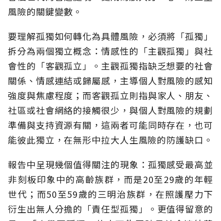
風險的關鍵變數。
要理解孤獨如何轉化為具體風險，必須將「孤獨」
拆分為兩個獨立概念：情感性的「主觀孤獨」與社
會性的「客觀孤立」。主觀孤獨指缺乏想要的社會
關係、情感連結或歸屬感，主導個人對風險的感知
強度與焦慮程度；而客觀孤立則指與家人、朋友、
社區或社會網絡的接觸很少，與個人對風險的規劃
準備與支持資源有關，這兩者可能同時存在，也可
能彼此獨立，在無形中拉大人生風險的防護缺口。
報告中呈現幾個值得關注的現象：孤獨感受最高並
非刻板印象中的高齡族群，而是20至29歲的年輕
世代；而50至59歲的三明治族群，在照護壓力下
衍生出無人分擔的「責任型孤獨」。更值得留意的