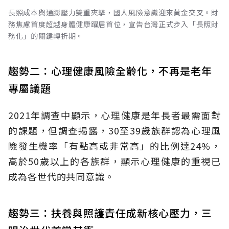
長照成本與通膨壓力雙重夾擊，國人風險意識迎來黃金交叉。財
務焦慮首度超越身體健康躍居首位，宣告台灣正式步入「長照財
務化」的關鍵轉折期。
趨勢二：心理健康風險全齡化，不再是老年
專屬議題
2021年調查中顯示，心理健康是年長者最需面對
的課題，但調查揭露，30至39歲族群認為心理風
險發生機率「有點高或非常高」的比例達24%，
高於50歲以上的各族群，顯示心理健康的重視已
成為各世代的共同意識。
趨勢三：扶養與照護責任成新核心壓力，三