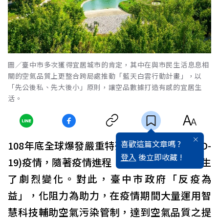
圖／臺中市多次獲得宜居城市的肯定，其中在與市民生活息息相
關的空氣品質上更整合跨局處推動「藍天白雲行動計畫」，以
「先公後私、先大後小」原則，讓空品數據打造有感的宜居生
活。
喜歡這篇文章嗎 ?
108年底全球爆發嚴重特殊傳染性肺炎(COVID-
登入
後立即收藏 !
19)疫情，隨著疫情進程，人類生活型態也發生
了劇烈變化。對此，臺中市政府「反疫為
益」，化阻力為助力，在疫情期間大量運用智
慧科技輔助空氣污染管制，達到空氣品質之提