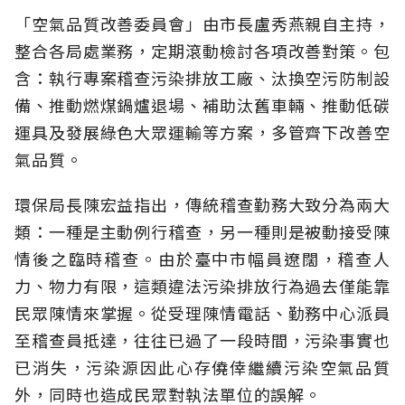
「空氣品質改善委員會」由市長盧秀燕親自主持，
整合各局處業務，定期滾動檢討各項改善對策。包
含：執行專案稽查污染排放工廠、汰換空污防制設
備、推動燃煤鍋爐退場、補助汰舊車輛、推動低碳
運具及發展綠色大眾運輸等方案，多管齊下改善空
氣品質。
環保局長陳宏益指出，傳統稽查勤務大致分為兩大
類：一種是主動例行稽查，另一種則是被動接受陳
情後之臨時稽查。由於臺中市幅員遼闊，稽查人
力、物力有限，這類違法污染排放行為過去僅能靠
民眾陳情來掌握。從受理陳情電話、勤務中心派員
至稽查員抵達，往往已過了一段時間，污染事實也
已消失，污染源因此心存僥倖繼續污染空氣品質
外，同時也造成民眾對執法單位的誤解。