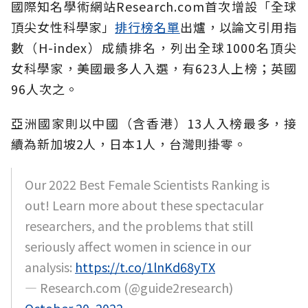
國際知名學術網站Research.com首次增設「全球
頂尖女性科學家」
排行榜名單
出爐，以論文引用指
數（H-index）成績排名，列出全球1000名頂尖
女科學家，美國最多人入選，有623人上榜；英國
96人次之。
亞洲國家則以中國（含香港）13人入榜最多，接
續為新加坡2人，日本1人，台灣則掛零。
Our 2022 Best Female Scientists Ranking is
out! Learn more about these spectacular
researchers, and the problems that still
seriously affect women in science in our
analysis:
https://t.co/1lnKd68yTX
— Research.com (@guide2research)