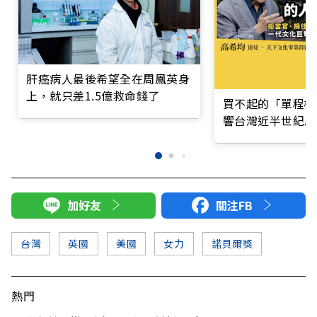
肝癌病人最後希望全在周鳳英身
上，就只差1.5億救命錢了
買不起的「單程機
響台灣近半世紀思
加好友
關注FB
台灣
英國
美國
女力
諾貝爾獎
熱門