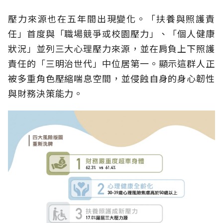
壓力來源也在五年間出現變化。「扶養與照護責
任」首度與「職場競爭或校園壓力」、「個人健康
狀況」並列三大心理壓力來源，並在肩負上下照護
責任的「三明治世代」中位居第一。顯示這群人正
被多重角色壓縮喘息空間，並侵蝕自身的身心韌性
與財務決策能力。