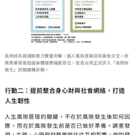
長照成本與通膨壓力雙重夾擊，國人風險意識迎來黃金交叉。財
務焦慮首度超越身體健康躍居首位，宣告台灣正式步入「長照財
務化」的關鍵轉折期。
行動二：提前整合身心財與社會網絡，打造
人生韌性
人生風險管理的關鍵，不在於風險發生後如何因
應，而在於風險發生前是否已做好準備。調查發
現，生理、心理與財務風險往往互相影響，例如健