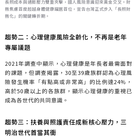
長照成本與通膨壓力雙重夾擊，國人風險意識迎來黃金交叉。財
務焦慮首度超越身體健康躍居首位，宣告台灣正式步入「長照財
務化」的關鍵轉折期。
趨勢二：心理健康風險全齡化，不再是老年
專屬議題
2021年調查中顯示，心理健康是年長者最需面對
的課題，但調查揭露，30至39歲族群認為心理風
險發生機率「有點高或非常高」的比例達24%，
高於50歲以上的各族群，顯示心理健康的重視已
成為各世代的共同意識。
趨勢三：扶養與照護責任成新核心壓力，三
明治世代首當其衝