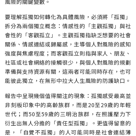
風險的關鍵變數。
要理解孤獨如何轉化為具體風險，必須將「孤獨」
拆分為兩個獨立概念：情感性的「主觀孤獨」與社
會性的「客觀孤立」。主觀孤獨指缺乏想要的社會
關係、情感連結或歸屬感，主導個人對風險的感知
強度與焦慮程度；而客觀孤立則指與家人、朋友、
社區或社會網絡的接觸很少，與個人對風險的規劃
準備與支持資源有關，這兩者可能同時存在，也可
能彼此獨立，在無形中拉大人生風險的防護缺口。
報告中呈現幾個值得關注的現象：孤獨感受最高並
非刻板印象中的高齡族群，而是20至29歲的年輕
世代；而50至59歲的三明治族群，在照護壓力下
衍生出無人分擔的「責任型孤獨」。更值得留意的
是，「自覺不孤獨」的人可能同時是社會連結薄