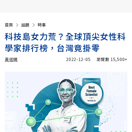
首頁
話題
時事
科技島女力荒？全球頂尖女性科
學家排行榜，台灣竟掛零
黃偌晴
2022-12-05
瀏覽數
15,500+