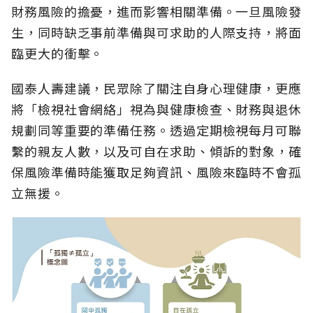
財務風險的擔憂，進而影響相關準備。一旦風險發
生，同時缺乏事前準備與可求助的人際支持，將面
臨更大的衝擊。
國泰人壽建議，民眾除了關注自身心理健康，更應
將「檢視社會網絡」視為與健康檢查、財務與退休
規劃同等重要的準備任務。透過定期檢視每月可聯
繫的親友人數，以及可自在求助、傾訴的對象，確
保風險準備時能獲取足夠資訊、風險來臨時不會孤
立無援。