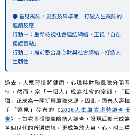
● 看見風險，更要及早準備 打破人生風險的
連鎖反應
行動一：重新檢視社會連結網絡，正視「自在
獨處盲點」
行動二：提前整合身心財與社會網絡，打造人
生韌性
過去，大眾習慣將健康、心理與財務風險分開看
待，然而，當「一個人」成為社會的常態，「孤
獨」正成為一種新興風險來源。因此，國泰人壽攜
手「遠見」發布的《
2026人生風險趨勢調查報
告
》，首次將孤獨風險納入調查，發現孤獨已成為
各個世代的普遍處境，更成為放大身、心、財三重