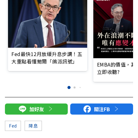
Fed最快12月放緩升息步調！五
大重點看懂鮑爾「鴿派訊號」
EMBA的價值，
立即收聽?
加好友
關注FB
Fed
降息