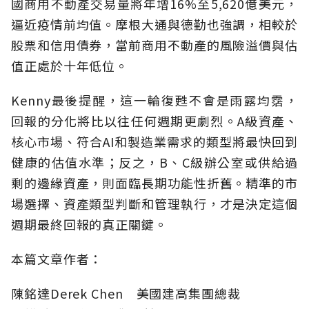
國商用不動產交易量將年增16%至5,620億美元，
逼近疫情前均值。摩根大通與德勤也強調，相較於
股票和信用債券，當前商用不動產的風險溢價與估
值正處於十年低位。
Kenny最後提醒，這一輪復甦不會是雨露均霑，
回報的分化將比以往任何週期更劇烈。A級資產、
核心市場、符合AI和製造業需求的類型將最快回到
健康的估值水準；反之，B、C級辦公室或供給過
剩的邊緣資產，則面臨長期功能性折舊。精準的市
場選擇、資產類型判斷和管理執行，才是決定這個
週期最終回報的真正關鍵。
本篇文章作者：
陳銘達Derek Chen 美國建高集團總裁