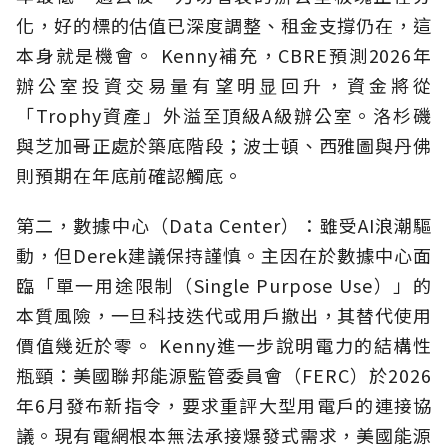
化，好的標的估值已深度調整、租金支撐仍在，這
本身就是機會。 Kenny補充，CBRE預測2026年
辦公室投資交易量有望明显回升，資金將從
「Trophy資產」外溢至頂級A級辦公室。洛杉磯
與芝加哥正處於築底階段；波士頓、西雅圖與丹佛
則預期在年底前確認觸底。
第二，數據中心（Data Center）：雖受AI浪潮驅
動，但Derek建議保持謹慎。主因在於數據中心面
臨「單一用途限制（Single Purpose Use）」的
本質風險，一旦科技迭代或用戶撤出，其替代使用
價值幾近於零。 Kenny進一步說明電力的結構性
瓶頸：美國聯邦能源監管委員會（FERC）於2026
年6月發布新指令，要求重評大型用電戶的連接協
議。現有電網根本無法承接爆發式需求，美國能源