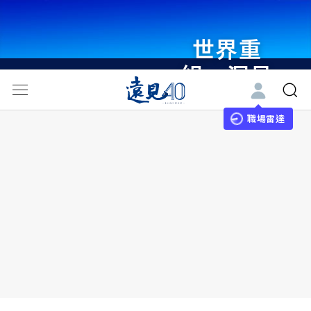
世界重
組・洞見
未來 與
世界領袖
職場雷達
同行