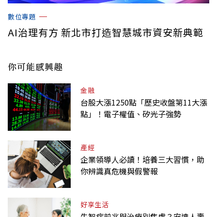
數位專題
AI治理有方 新北市打造智慧城市資安新典範
你可能感興趣
金融
台股大漲1250點「歷史收盤第11大漲
點」！電子權值、矽光子強勢
產經
企業領導人必讀！培養三大習慣，助
你辨識真危機與假警報
好享生活
失智症前兆與治療別焦慮？安達人壽