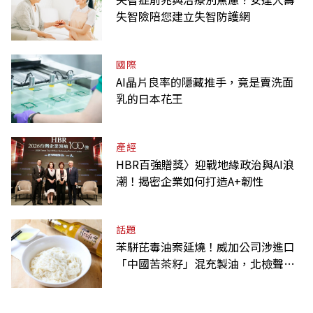
失智險陪您建立失智防護網
國際
AI晶片良率的隱藏推手，竟是賣洗面
乳的日本花王
產經
HBR百強贈獎〉迎戰地緣政治與AI浪
潮！揭密企業如何打造A+韌性
話題
苯駢芘毒油案延燒！威加公司涉進口
「中國苦茶籽」混充製油，北檢聲押2
人