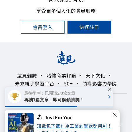
享受更多個人化的會員服務
快速註冊
會員登入
遠見雜誌
哈佛商業評論
天下文化
未來親子學習平台
50+
領導影響力學院
×
最後衝刺：已閱讀2/3篇文章
再讀1篇文章，即可解鎖抽獎！
著作權聲明
隱私權政策
Copyright© 1999~2026
Just For You
遠見天下文化出版股份有限公司. All rights reserved.
知識包下載》重工業到餐飲都用AI！