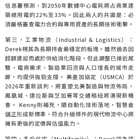
信息署預測，到2050年數據中心電耗將占商業建
築總用電的22%至33%。因此兩人的共識是：必
須嚴格審查電力合約與專用資產的長期技術衝擊。
第三，工業物流（Industrial & Logistics）：
Derek視其為長期持倉最穩定的板塊。雖然過去因
超額建設而處於供給消化階段，但此調整已接近尾
聲，電商需求、製造業回流與人口增長的城市走
廊，均提供強勁支撐。 美墨加協定（USMCA）於
2026年重新談判，將重塑北美製造與物流佈局，
鳳凰城、達拉斯與芝加哥等交通樞紐將湧現新機
會。 Kenny則補充，隨自動化技術落地，智慧倉
儲正形成新標準，符合升級條件的現代物流中心將
擁有更強的定價與估值能力。
第四，多戶住宅（Multifamily）：Derek認為這