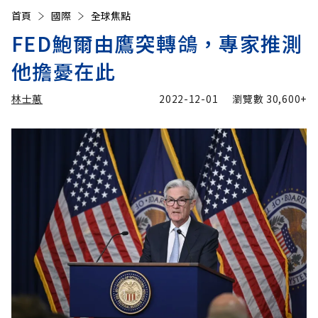
首頁
國際
全球焦點
FED鮑爾由鷹突轉鴿，專家推測
他擔憂在此
林士蕙
2022-12-01
瀏覽數
30,600+