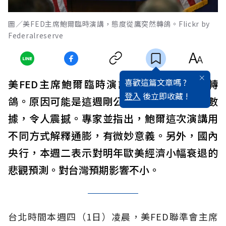
圖／美FED主席鮑爾臨時演講，態度從鷹突然轉鴿。Flickr by
Federalreserve
喜歡這篇文章嗎 ?
美FED主席鮑爾臨時演講，態度從鷹突然轉
登入
後立即收藏 !
鴿。原因可能是這週剛公布的中美兩國經濟數
據，令人震撼。專家並指出，鮑爾這次演講用
不同方式解釋通膨，有微妙意義。另外，國內
央行，本週二表示對明年歐美經濟小幅衰退的
悲觀預測。對台灣預期影響不小。
台北時間本週四（1日）凌晨，美FED聯準會主席