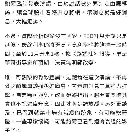
鮑爾臨時發表演講，由於說話被外界判定由鷹轉
鴿，讓全球股市看好升息將緩，壞消息就是好消
息，大幅走揚。
不過，實際分析鮑爾發言內容，FED升息步調只是
延後、最終利率仍將更高，高利率也將維持一段時
間；至於12月升息2碼，據《路透社》報導，早是
華爾街專家所預期，決策無明顯改變。
唯一可觀察的微妙差異，是鮑爾在這次演講，不再
像之前屢屢談通膨如魔鬼，表示用升息工具強力打
擊，自是無可避免。改而婉轉指出，聯準會團隊其
實也不想過度升息，因此才將步調放緩。另外更談
及，已看到就業市場有減緩的跡象，有可能軟著
陸。一些專家懷疑，可能鮑爾已看到經濟衰退的影
子了。