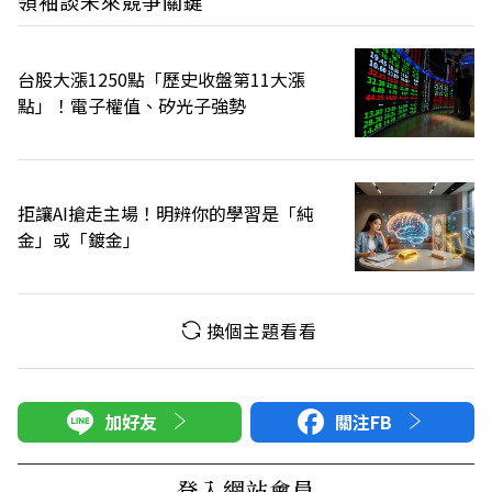
領袖談未來競爭關鍵
台股大漲1250點「歷史收盤第11大漲
點」！電子權值、矽光子強勢
拒讓AI搶走主場！明辨你的學習是「純
金」或「鍍金」
換個主題看看
加好友
關注FB
登入網站會員