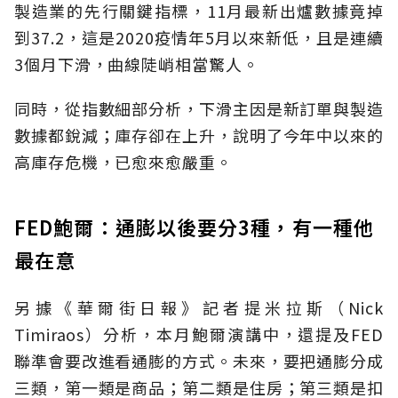
製造業的先行關鍵指標，11月最新出爐數據竟掉
到37.2，這是2020疫情年5月以來新低，且是連續
3個月下滑，曲線陡峭相當驚人。
同時，從指數細部分析，下滑主因是新訂單與製造
數據都銳減；庫存卻在上升，說明了今年中以來的
高庫存危機，已愈來愈嚴重。
FED鮑爾：通膨以後要分3種，有一種他
最在意
另據《華爾街日報》記者提米拉斯（Nick
Timiraos）分析，本月鮑爾演講中，還提及FED
聯準會要改進看通膨的方式。未來，要把通膨分成
三類，第一類是商品；第二類是住房；第三類是扣