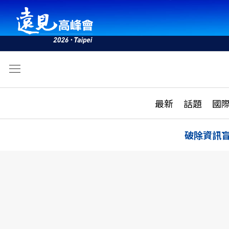
文
最新
最新
話題
國
雜誌目錄
活動
話題
AI
破除資訊
學堂
專題報導
科技
教育
遠見ON AIR
影音
合作