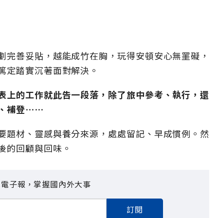
劃完善妥貼，越能成竹在胸，玩得安頓安心無罣礙，
篤定踏實沉著面對解決。
表上的工作就此告一段落，除了旅中參考、執行，還
、補登……
要題材、靈感與養分來源，處處留記、早成慣例。然
後的回顧與回味。
見電子報，掌握國內外大事
訂閱