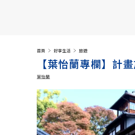
【遠見40週年慶】訂《遠見》贈實用家電3選1+暢銷好
首頁
好享生活
旅遊
【葉怡蘭專欄】計畫
葉怡蘭
加入追蹤
葉怡蘭