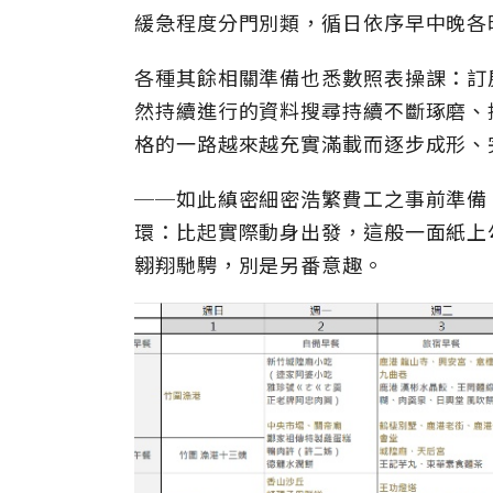
緩急程度分門別類，循日依序早中晚各
各種其餘相關準備也悉數照表操課：訂
然持續進行的資料搜尋持續不斷琢磨、
格的一路越來越充實滿載而逐步成形、
──如此縝密細密浩繁費工之事前準備
環：比起實際動身出發，這般一面紙上
翱翔馳騁，別是另番意趣。