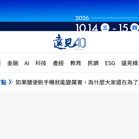
世界重組・洞見未
章
特輯
文章
大學升學、職涯攻略
遠
際
金融
AI
科技
產經
教育
民調
ESG
遠見線
國際
更
縣市施政調查全解析
金融
單
民調
盲點
如果隨便刷手機就能變厲害，為什麼大家還在為了
產經
電
好享生活
獨
專欄