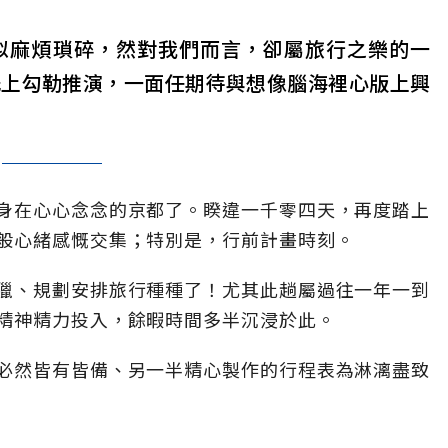
似麻煩瑣碎，然對我們而言，卻屬旅行之樂的一
紙上勾勒推演，一面任期待與想像腦海裡心版上興
身在心心念念的京都了。睽違一千零四天，再度踏上
般心緒感慨交集；特別是，行前計畫時刻。
獵、規劃安排旅行種種了！尤其此趟屬過往一年一到
精神精力投入，餘暇時間多半沉浸於此。
必然皆有皆備、另一半精心製作的行程表為淋漓盡致