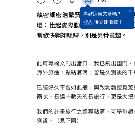
喜歡這篇文章嗎 ?
縝密細密浩繁費工之事前準備，看
登入
後立即收藏 !
環：比起實際動身出發，這般一面
奮歡快翱翔馳騁，別是另番意趣。
此篇專欄文刊出當口，我已飛出國門、
海外旅途，點點滴滴，皆是久別後的千
已經好久不曾如此般，興致勃勃搜覓蒐
兩次、長達十數天的長旅行，更是大把
我們的計畫旅行之過程點滴，可舉每趟
例證。（見下圖）