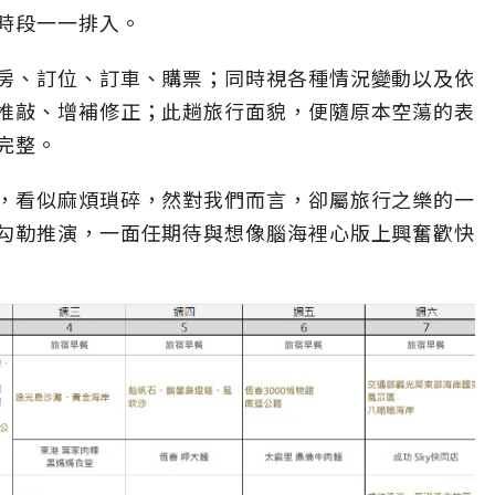
時段一一排入。
房、訂位、訂車、購票；同時視各種情況變動以及依
推敲、增補修正；此趟旅行面貌，便隨原本空蕩的表
完整。
，看似麻煩瑣碎，然對我們而言，卻屬旅行之樂的一
勾勒推演，一面任期待與想像腦海裡心版上興奮歡快