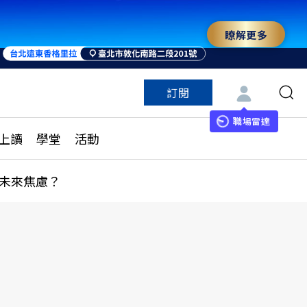
瞭解更多
來 與世界領袖同行
訂閱
特色頻道
訂閱
見線上讀
ESG遠見
職場雷達
上讀
學堂
活動
多訂閱方案
城市學
刊購買
健康遠見
未來焦慮？
子報訂閱
華人精英論壇
享知識包
領導影響力學院