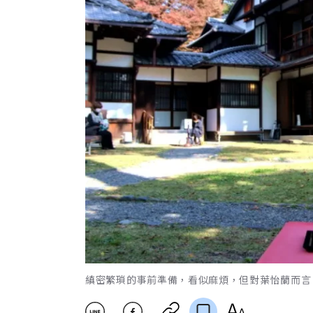
縝密繁瑣的事前準備，看似麻煩，但對葉怡蘭而言