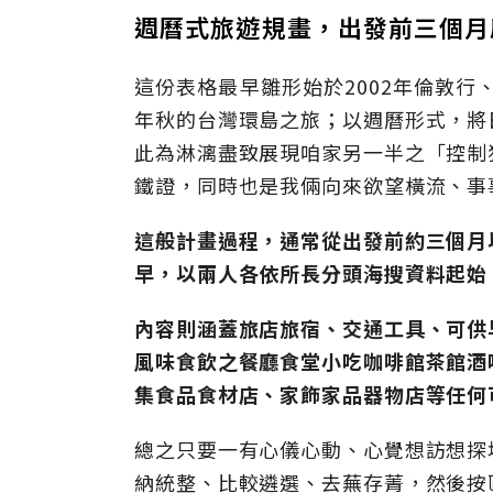
週曆式旅遊規畫，出發前三個月
這份表格最早雛形始於2002年倫敦行
年秋的台灣環島之旅；以週曆形式，將
此為淋漓盡致展現咱家另一半之「控制
鐵證，同時也是我倆向來欲望橫流、事
這般計畫過程，通常從出發前約三個月
早，以兩人各依所長分頭海搜資料起始
內容則涵蓋旅店旅宿、交通工具、可供
風味食飲之餐廳食堂小吃咖啡館茶館酒
集食品食材店、家飾家品器物店等任何
總之只要一有心儀心動、心覺想訪想探
納統整、比較遴選、去蕪存菁，然後按