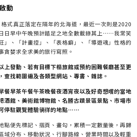
啟動
、格式真正落定在隔年的北海道，最近一次則是2020
日日早中午晚預計踏足之地全數載錄其上……我常笑
狂」、「計畫控」、「表格癖」、「導遊魂」性格的
事貪婪求全求美的旅行寫照。
以上發動、若有目標下榻旅館或預約困難餐廳甚至更
，查找範圍遍及各類型網站、專書、雜誌。
早餐早茶午餐午茶晚餐夜酒宵夜以及好奇想嚐的當地
吧酒館、美術館博物館、名勝古蹟景區景點、市場市
可停駐觀覽體驗徜徉的地點……
地點便先標記、摺頁、畫勾，累積一定數量後，再歸
區域分布、移動狀況、行腳路線、營業時間以及輕重