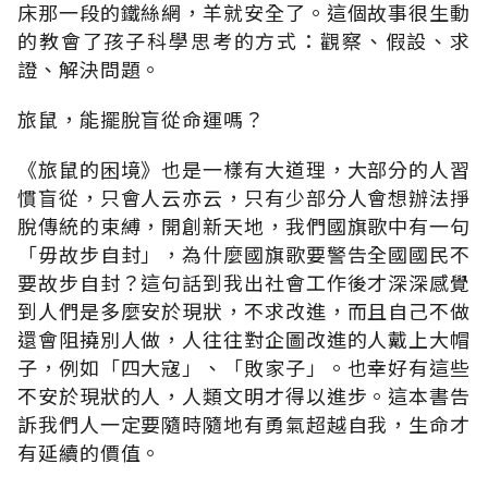
床那一段的鐵絲網，羊就安全了。這個故事很生動
的教會了孩子科學思考的方式：觀察、假設、求
證、解決問題。
旅鼠，能擺脫盲從命運嗎？
《旅鼠的困境》也是一樣有大道理，大部分的人習
慣盲從，只會人云亦云，只有少部分人會想辦法掙
脫傳統的束縛，開創新天地，我們國旗歌中有一句
「毋故步自封」，為什麼國旗歌要警告全國國民不
要故步自封？這句話到我出社會工作後才深深感覺
到人們是多麼安於現狀，不求改進，而且自己不做
還會阻撓別人做，人往往對企圖改進的人戴上大帽
子，例如「四大寇」、「敗家子」。也幸好有這些
不安於現狀的人，人類文明才得以進步。這本書告
訴我們人一定要隨時隨地有勇氣超越自我，生命才
有延續的價值。