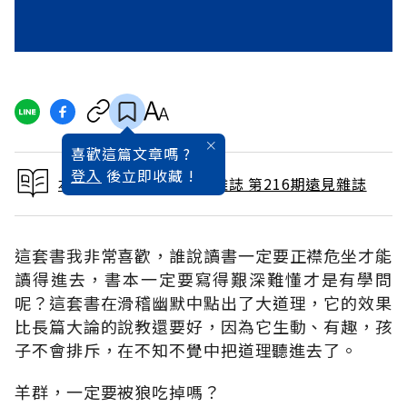
喜歡這篇文章嗎 ?
登入
後立即收藏 !
本文出自 2004 / 6月號雜誌 第216期遠見雜誌
這套書我非常喜歡，誰說讀書一定要正襟危坐才能
讀得進去，書本一定要寫得艱深難懂才是有學問
呢？這套書在滑稽幽默中點出了大道理，它的效果
比長篇大論的說教還要好，因為它生動、有趣，孩
子不會排斥，在不知不覺中把道理聽進去了。
羊群，一定要被狼吃掉嗎？