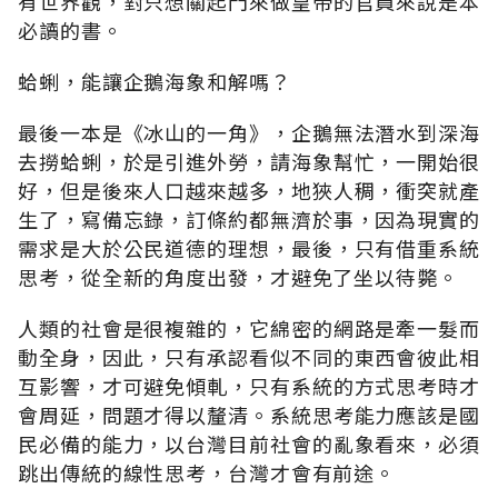
有世界觀，對只想關起門來做皇帝的官員來說是本
必讀的書。
蛤蜊，能讓企鵝海象和解嗎？
最後一本是《冰山的一角》，企鵝無法潛水到深海
去撈蛤蜊，於是引進外勞，請海象幫忙，一開始很
好，但是後來人口越來越多，地狹人稠，衝突就產
生了，寫備忘錄，訂條約都無濟於事，因為現實的
需求是大於公民道德的理想，最後，只有借重系統
思考，從全新的角度出發，才避免了坐以待斃。
人類的社會是很複雜的，它綿密的網路是牽一髮而
動全身，因此，只有承認看似不同的東西會彼此相
互影響，才可避免傾軋，只有系統的方式思考時才
會周延，問題才得以釐清。系統思考能力應該是國
民必備的能力，以台灣目前社會的亂象看來，必須
跳出傳統的線性思考，台灣才會有前途。