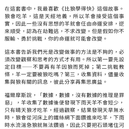
在這套書中，我最喜歡《比狼學得快》這個故事。
狼會吃羊，這是天經地義，所以羊會接受這個事
實，因此一些沒有思想的羊就會任由命運安排，逆
來順受，認為在劫難逃，不求改變。但是假如你不
服輸、勇於挑戰，你的命運就可能會改變。
這本書告訴我們光是改變做事的方法是不夠的，必
須改變觀察和思考的方式才有用。所以第一要先設
定目標——不要再有羊因狼而死掉；第二挑戰教
條，羊一定要被狼吃嗎？第三，收集資料，儘量收
集與狼有關的訊息，彼此分享再集思廣益。
福爾摩斯說，「數據，數據，沒有數據的推理是罪
惡」，羊收集了數據後便發現下雨天羊不會短少，
只有晴天狼才吃羊，經過觀察，結果發現天旱無水
時，狼會從河床上的鐵絲網下面鑽進來吃羊，下雨
時水流湍急狼就無法鑽過，因此只要把石頭堵住河