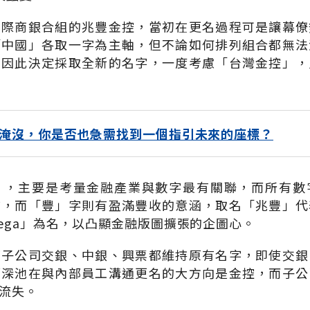
國際商銀合組的兆豐金控，當初在更名過程可是讓幕僚
「中國」各取一字為主軸，但不論如何排列組合都無法
，因此決定採取全新的名字，一度考慮「台灣金控」，
淹沒，你是否也急需找到一個指引未來的座標？
」，主要是考量金融產業與數字最有關聯，而所有數
首，而「豐」字則有盈滿豐收的意涵，取名「兆豐」代
ega」為名，以凸顯金融版圖擴張的企圖心。
下子公司交銀、中銀、興票都維持原有名字，即使交銀
鄭深池在與內部員工溝通更名的大方向是金控，而子公
流失。