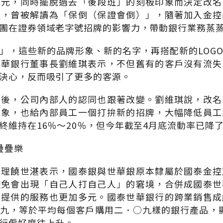
啟元，同時擺脫過去「後段班」的刻板印象而決定改名
佳，曾被解讀為「保倒（保證會倒）」，隨著加入金控
團在證券領域老字號招牌的影響力，帶動銀行業務蒸
」，這些新的品牌形象、新的名字，再搭配新的LOG
寶華銀行董事長劉維琪表示，不但舊有的客戶沒有流失
決心，反而吸引了更多的客源。
變後，公司內部人的認同也跟著改變。劉維琪說，改名
形象，也給內部員工一個打拚新的招牌，大幅降低員工
終維持在16％～20％，但今年截至4月底流動率已降
疊疊樂
經理饒世湛表示，國泰銀與世華銀原本隸屬於國泰金控
難免會出現「自己人打自己人」的窘境，合併成國泰世
戶提供的服務也更加多元。國泰世華銀行的跨業銷售成
九，等於平均每個客戶購用二．○九樣的銀行產品，顯
行偏好度往上升。