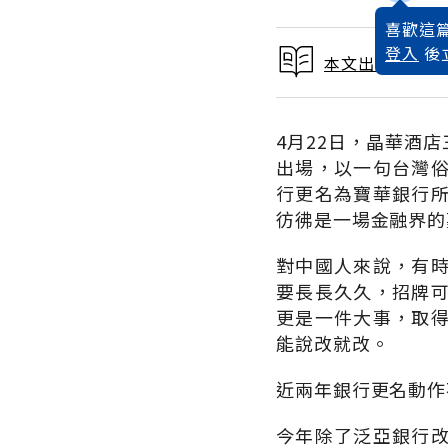
喜歡這篇
登入
後
本文出自 2004
4月22日，晶華酒
出場，以一句台灣
行更名為寶華銀行
彷彿是一場金融界的
對中國人來說，有
要長長久久，招牌
更是一件大事，取
能說改就改。
近兩年銀行更名動作
今年除了泛亞銀行