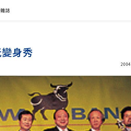
年雜誌
玩變身秀
2004
加入追蹤