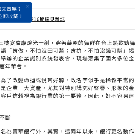
文章嗎 ?
立即收藏 !
 / 6月號雜誌 第216期遠見雜誌
店三樓宴會廳燈光十射，穿著華麗的舞群在台上熱歌勁
俗語「肯做，不怕沒田可犛；肯拚，不怕沒錢可賺」揭
所舉辦的企業識別系統發表會，現場聚集了國內多位金
嘉年華會。
時為了改變命運或悅耳好聽，改名字似乎是稀鬆平常的
可是企業一大資產，尤其對特別講究好聲譽、形象的金
得客戶信賴視為銀行業的第一要務，因此，好不容易建
不斷
改名為寶華銀行外，其實，這兩年以來，銀行更名動作