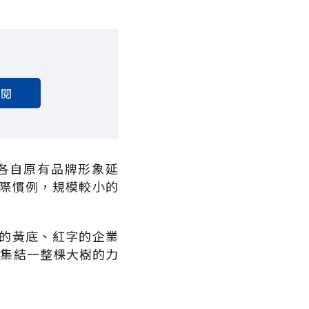
訂閱
各自原有品牌形象延
際慣例，規模較小的
的黃底、紅字的企業
行集結一整棵大樹的力