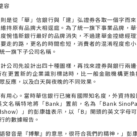
整容
字則是從「華」信銀行與「建」弘證券各取一個字而來
司維持原有品牌大相逕庭。為了統一旗下事業品牌，華
一度惋惜新銀行最好的品牌消失，不過建華金控總經理
後要走的路，更名的時間愈短，消費者的混淆程度愈小
統一旗下子公司名稱。
設計公司先設計出四十種圖樣，再找來證券與銀行兩邊
行在更置新的企業識別標誌時，比一般金融機構更換
眾反應，以及白天與夜晚的不同效果。
有用心。當時華信銀行已擁有國際知名度，外資持股
名稱特地將「Bank」置前，名為「Bank Sino
adshow）」的彭康雄表示，以「B」開頭的英文字母
行的數據報告。
語發音是『搏擊』的意思，很符合我們的精神，」彭