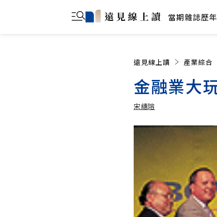
當期雜誌
歷
遠見線上讀
產業綜合
金融業大
宋繐瑢
宋繐瑢