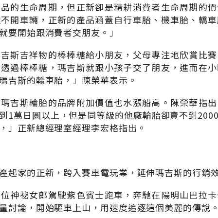
產品的生命周期，但正新卻是精耕消費者生命周期的價
離不開車輛，正新的產品涵蓋自行車胎、機車胎、轎車
就要開始跟消費者交朋友。」
瑪吉斯吉祥物的棒棒糖給小朋友，父母專注地欣賞比賽
「透過棒棒糖，瑪吉斯就跟小孩子交了朋友，進而在小
瑪吉斯的轎車胎，」陳榮華表示。
，瑪吉斯輪胎的品牌附加價值也水漲船高。陳榮華指出
到1萬日圓以上，但是同等級的他廠輪胎卻賣不到200
，」正新總經理室經理李宏格指出。
產起家的正新，跨入賽車電玩業，延伸瑪吉斯的行銷
一位神祕女郎駕駛紫色賓士跑車，奔馳在陽明山巴拉卡
量討論，開始驅車上山，用速度追逐這個美麗的傳說