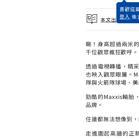
喜歡這篇
登入
後
本文出自 2004
唰！身高超過兩米
千位觀眾瘋狂歡呼。
透過電視轉播，精采
也映入觀眾眼簾。M
隊與火箭隊球場、美
勁酷的Maxxis
品牌。
任誰都無法想像到，
走進圍起高牆的正