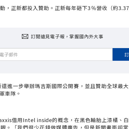
動，正新都投入贊助。正新每年砸下3％營收（約3.3
訂閱遠見電子報，掌握國內外大事
正新還進一步舉辦瑪吉斯國際公開賽，並且贊助全球最
軍車隊。
xis借用Intel inside的概念，在黑色輪胎上漆
搶眼。「我們很少花錢做媒體廣告，但是新聞畫面卻常