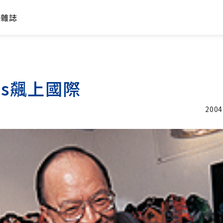
年雜誌
is飆上國際
2004
加入追蹤