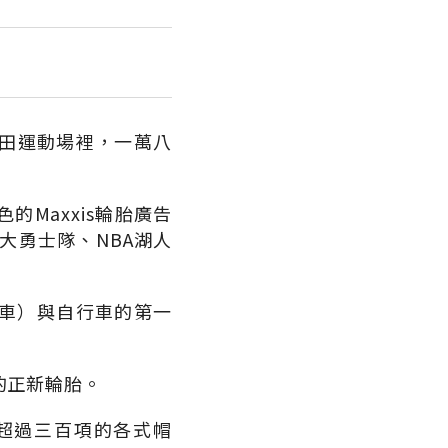
田運動場裡，一萬八
Maxxis輪胎廣告
大勇士隊、NBA湖人
灘車）與自行車的第一
的正新輪胎。
超過三百項的各式帽