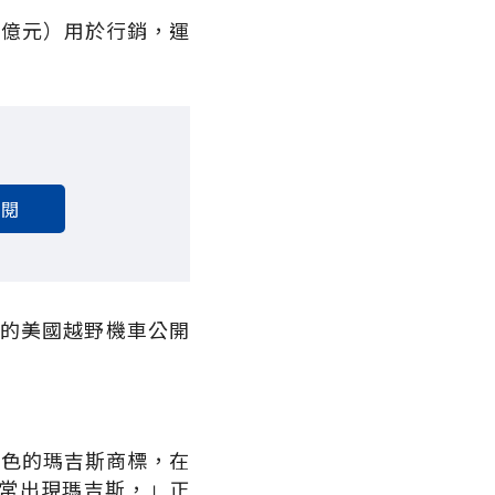
7億元）用於行銷，運
訂閱
大的美國越野機車公開
橘、白色的瑪吉斯商標，在
常出現瑪吉斯，」正