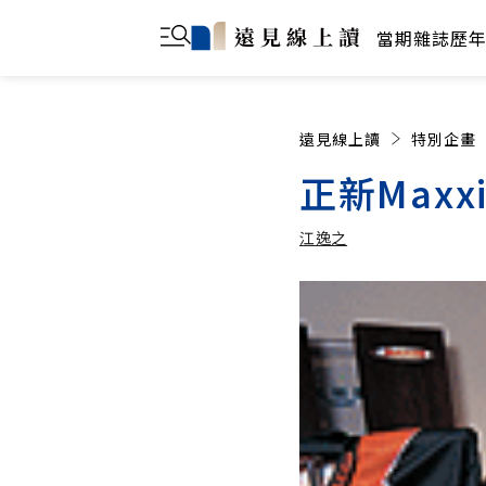
當期雜誌
歷
遠見線上讀
特別企畫
正新Maxx
江逸之
江逸之