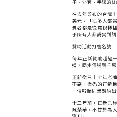
子、外套、手錶的M
在去年公布的台灣十
美元。「很多人都
費者都是從電視轉
乎所有人都訝異到講
贊助活動打響名號
每年正新贊助超過一
道，同步傳送到千萬
正新從三十七年老
不高、微禿的正新
一位輪胎同業歸納出
十三年前，正新已
陳榮華，不甘於為
獲利。