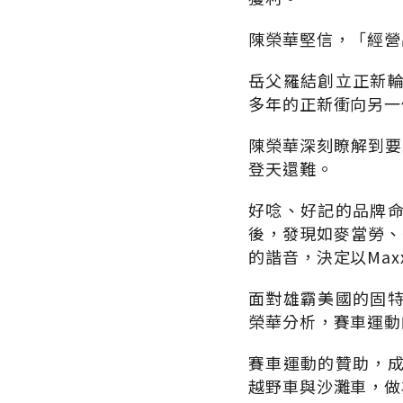
陳榮華堅信，「經營
岳父羅結創立正新
多年的正新衝向另一
陳榮華深刻瞭解到要
登天還難。
好唸、好記的品牌
後，發現如麥當勞、
的諧音，決定以Max
面對雄霸美國的固
榮華分析，賽車運動
賽車運動的贊助，
越野車與沙灘車，做