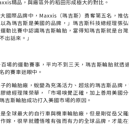
axxis精品，與廠區外的稻田形成極大的對比。
大國際品牌中，Maxxis（瑪吉斯）勇奪第五名，推估品
誤以為瑪吉斯是美國的品牌，」瑪吉斯科技總經理張弘
播運動比賽中認識瑪吉斯輪胎，當得知瑪吉斯就是台灣
不出話來。」
百場的運動賽事，平均不到三天，瑪吉斯輪胎就透過
名的賽車迷眼中。
牌子的輪胎廠，蛻變為充滿活力、超炫的瑪吉斯品牌，
橡膠總經理陳榮華，「市場嗅覺正確，加上善用美國分
瑪吉斯輪胎成功打入美國市場的原因。
經是全球最大的自行車與機車輪胎廠，但是剛從岳父羅
人作嫁，很早就體悟唯有強而有力的全球品牌，才能在