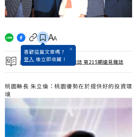
喜歡這篇文章嗎 ?
登入
後立即收藏 !
本文出自 2004 / 5月號雜誌 第215期遠見雜誌
桃園縣長 朱立倫：桃園優勢在於提供好的投資環
境