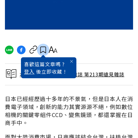
喜歡這篇文章嗎 ?
登入
後立即收藏 !
本文出自 2004 / 3月號雜誌 第213期遠見雜誌
日本已經經歷過十多年的不景氣，但是日本人在消
費電子領域，創新的能力其實源源不絕，例如數位
相機的關鍵零組件CCD、變焦鏡頭，都還掌握在日
商手中。
面對大陸消費市場，日商應該結合台灣，扶植台灣