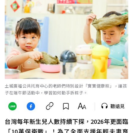
土城廣福公共托育中心的老師們特別設計「寶寶健康粽」，讓孩
子在端午節活動中，學習如何動手拆粽子。
聽遠見
台灣每年新生兒人數持續下探，2026年更面臨
「10萬保衛戰」！為了全面支援年輕夫妻育