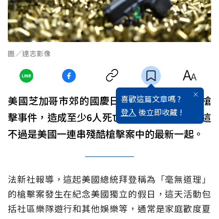
圖／達志影像
喜歡這篇文章嗎 ?
美國芝加哥市郊的國慶日遊行活動爆發致命槍
登入
後立即收藏 !
擊事件，造成至少6人死亡、36人受傷，然而這
不過是美國一連串殘酷槍擊案中的最新一起。
法新社報導，這起美國總統拜登稱為「毫無道理」
的槍擊案發生在紀念美國獨立的假日，這天活動包
括社區樂隊遊行和其他娛樂等，通常是家庭歡度夏