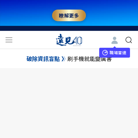
瞭解更多
職場雷達
破除資訊盲點
刷手機就能變厲害