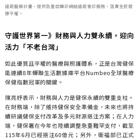
遠距醫療計畫，提供急重症轉診網絡遠距會診服務，落實全民健
康平權。
守護世界第一》財務與人力雙永續，迎向
活力「不老台灣」
如此優質且平權的醫療與照護體系，正是台灣健保
能連續8年蟬聯生活數據庫平台Numbeo全球醫療
保健指數冠軍的關鍵。
陳亮妤表示，財務與人力是健保永續的雙重支柱。
在財務端，除了維持健保安全準備金，未來也將持
續研議健保支付改革及多元財源挹注方案；在人力
端，健保署在今年也陸續調整急重難罕支付，截至
115年6月已經挹注60億元；另外，衛福部已正式