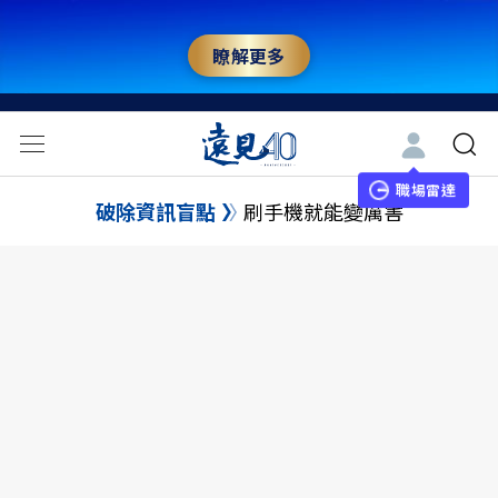
瞭解更多
職場雷達
破除資訊盲點
刷手機就能變厲害