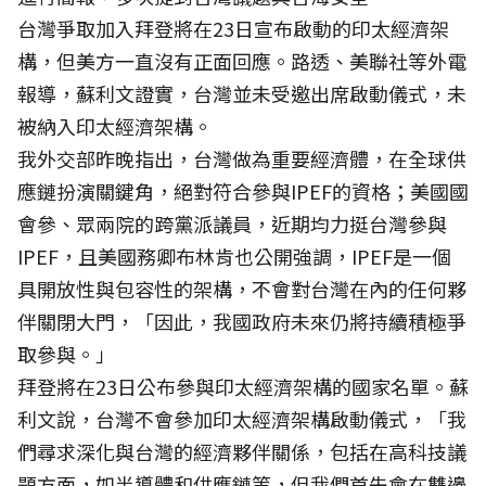
台灣爭取加入拜登將在23日宣布啟動的印太經濟架
構，但美方一直沒有正面回應。路透、美聯社等外電
報導，蘇利文證實，台灣並未受邀出席啟動儀式，未
被納入印太經濟架構。
我外交部昨晚指出，台灣做為重要經濟體，在全球供
應鏈扮演關鍵角，絕對符合參與IPEF的資格；美國國
會參、眾兩院的跨黨派議員，近期均力挺台灣參與
IPEF，且美國務卿布林肯也公開強調，IPEF是一個
具開放性與包容性的架構，不會對台灣在內的任何夥
伴關閉大門，「因此，我國政府未來仍將持續積極爭
取參與。」
拜登將在23日公布參與印太經濟架構的國家名單。蘇
利文說，台灣不會參加印太經濟架構啟動儀式，「我
們尋求深化與台灣的經濟夥伴關係，包括在高科技議
題方面，如半導體和供應鏈等，但我們首先會在雙邊