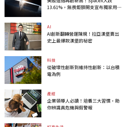
美股道指再創新高！SpaceX大跌
13.61%，無畏鉅額開支宣布獨家用輝
達
AI
AI創新翻轉營運陳規！拉亞漢堡賣出
史上最爆款漢堡的祕密
科技
從破壞性創新到維持性創新：以台積
電為例
產經
企業領導人必讀！培養三大習慣，助
你辨識真危機與假警報