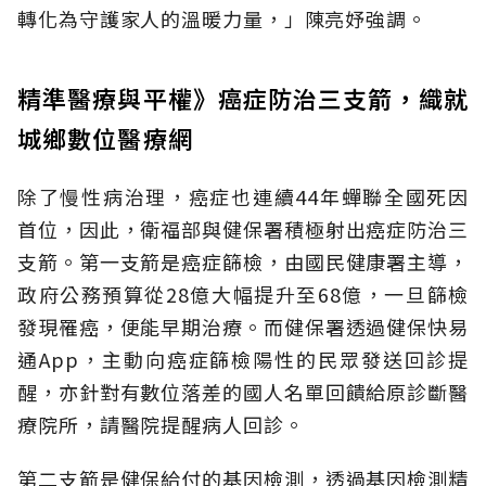
轉化為守護家人的溫暖力量，」陳亮妤強調。
精準醫療與平權》癌症防治三支箭，織就
城鄉數位醫療網
除了慢性病治理，癌症也連續44年蟬聯全國死因
首位，因此，衛福部與健保署積極射出癌症防治三
支箭。第一支箭是癌症篩檢，由國民健康署主導，
政府公務預算從28億大幅提升至68億，一旦篩檢
發現罹癌，便能早期治療。而健保署透過健保快易
通App，主動向癌症篩檢陽性的民眾發送回診提
醒，亦針對有數位落差的國人名單回饋給原診斷醫
療院所，請醫院提醒病人回診。
第二支箭是健保給付的基因檢測，透過基因檢測精