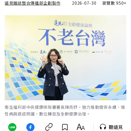
遠見雜誌整合傳播部企劃製作
2026-07-30
瀏覽數
950+
衛生福利部中央健康保險署署長陳亮妤，致力推動健保永續、慢
性病與癌症照護、數位轉型及全齡健康治理。
聽遠見