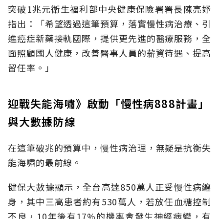
突破1兆元衛生福利部中央健康保險署署長陳亮妤
指出：「希望透過這筆預算，落實慢性病治療、引
進癌症新藥接軌國際，提供更先進的醫療服務，全
面照顧國人健康，改善醫事人員的薪資待遇、提高
留任率。」
迎戰失能海嘯》啟動「慢性病888計畫」
與大數據防線
在這筆破兆的預算中，慢性病治理，無疑是抗衡失
能海嘯的最前線。
健保大數據顯示，全台高達850萬人正受慢性病纏
身，其中三高患者約有530萬人，若放任血糖控制
不良，10年後有17%的機率會發生神經病變，有