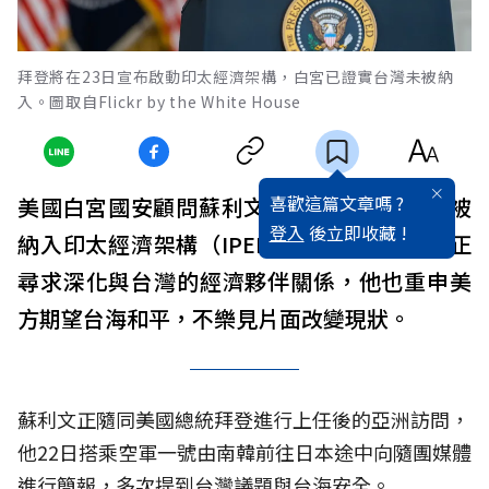
拜登將在23日宣布啟動印太經濟架構，白宮已證實台灣未被納
入。圖取自Flickr by the White House
喜歡這篇文章嗎 ?
美國白宮國安顧問蘇利文22日表示，台灣未被
登入
後立即收藏 !
納入印太經濟架構（IPEF），但他表示美國正
尋求深化與台灣的經濟夥伴關係，他也重申美
方期望台海和平，不樂見片面改變現狀。
蘇利文正隨同美國總統拜登進行上任後的亞洲訪問，
他22日搭乘空軍一號由南韓前往日本途中向隨團媒體
進行簡報，多次提到台灣議題與台海安全。