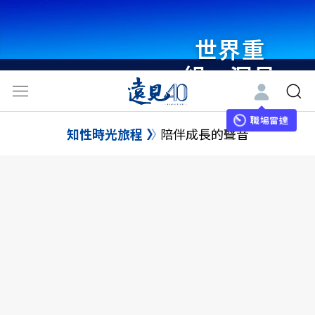
世界重
組・洞見
未來 與
世界領袖
職場雷達
知性時光旅程
陪伴成長的聲音
同行