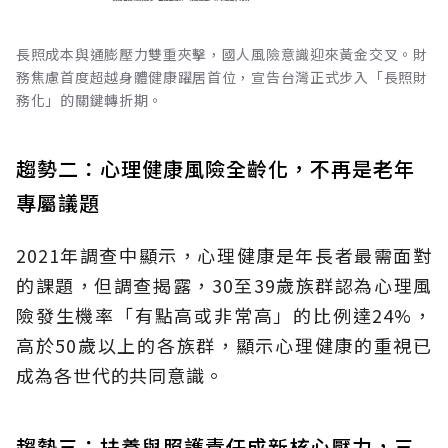
長照成本與通膨壓力雙重夾擊，國人風險意識迎來黃金交叉。財
務焦慮首度超越身體健康躍居首位，宣告台灣正式步入「長照財
務化」的關鍵轉折期。
趨勢二：心理健康風險全齡化，不再是老年
專屬議題
2021年調查中顯示，心理健康是年長者最需面對
的課題，但調查揭露，30至39歲族群認為心理風
險發生機率「有點高或非常高」的比例達24%，
高於50歲以上的各族群，顯示心理健康的重視已
成為各世代的共同意識。
趨勢三：扶養與照護責任成新核心壓力，三