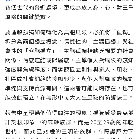
各個世代的普遍處境，更成為放大身、心、財三重
風險的關鍵變數。
要理解孤獨如何轉化為具體風險，必須將「孤獨」
拆分為兩個獨立概念：情感性的「主觀孤獨」與社
會性的「客觀孤立」。主觀孤獨指缺乏想要的社會
關係、情感連結或歸屬感，主導個人對風險的感知
強度與焦慮程度；而客觀孤立則指與家人、朋友、
社區或社會網絡的接觸很少，與個人對風險的規劃
準備與支持資源有關，這兩者可能同時存在，也可
能彼此獨立，在無形中拉大人生風險的防護缺口。
報告中呈現幾個值得關注的現象：孤獨感受最高並
非刻板印象中的高齡族群，而是20至29歲的年輕
世代；而50至59歲的三明治族群，在照護壓力下