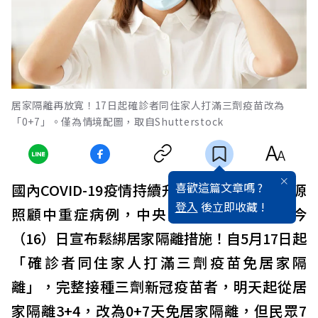
居家隔離再放寬！17日起確診者同住家人打滿三劑疫苗改為
「0+7」。僅為情境配圖，取自Shutterstock
喜歡這篇文章嗎 ?
國內COVID-19疫情持續升溫，為集中醫療資源
登入
後立即收藏 !
照顧中重症病例，中央流行疫情指揮中心今
（16）日宣布鬆綁居家隔離措施！自5月17日起
「確診者同住家人打滿三劑疫苗免居家隔
離」，完整接種三劑新冠疫苗者，明天起從居
家隔離3+4，改為0+7天免居家隔離，但民眾7