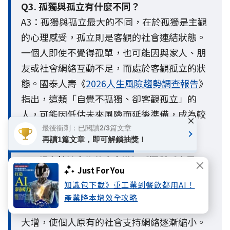
Q3. 孤獨與孤立有什麼不同？
A3：孤獨與孤立最大的不同，在於孤獨是主觀
的心理感受，孤立則是客觀的社會連結狀態。
一個人即使不覺得孤單，也可能因與家人、朋
友或社會網絡互動不足，而處於客觀孤立的狀
態。國泰人壽《
2026人生風險趨勢調查報告
》
指出，這類「自覺不孤獨、卻客觀孤立」的
人，可能因低估未來風險而延後準備，成為較
×
容易被忽略的人生風險缺口。
最後衝刺：已閱讀2/3篇文章
再讀1篇文章，即可解鎖抽獎！
Q4. 超高齡社會為什麼會增加孤獨與孤立風
Just For You
險？
知識包下載》重工業到餐飲都用AI！
A4：隨著台灣邁入超高齡社會，少子化與小家
產業降本增效全攻略
庭化導致家庭結構徹底改變，獨居與單身比例
大增，使個人原有的社會支持網絡逐漸縮小。