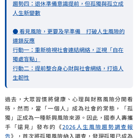
趨勢四：退休準備意識提前，但孤獨與孤立成
人生新變數
● 看見風險，更要及早準備 打破人生風險的
連鎖反應
行動一：重新檢視社會連結網絡，正視「自在
獨處盲點」
行動二：提前整合身心財與社會網絡，打造人
生韌性
過去，大眾習慣將健康、心理與財務風險分開看
待，然而，當「一個人」成為社會的常態，「孤
獨」正成為一種新興風險來源。因此，國泰人壽攜
手「遠見」發布的《
2026人生風險趨勢調查報
告
》，首次將孤獨風險納入調查，發現孤獨已成為