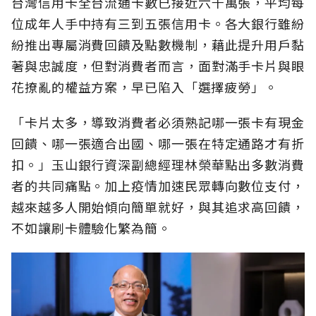
台灣信用卡全台流通卡數已接近六千萬張，平均每
位成年人手中持有三到五張信用卡。各大銀行雖紛
紛推出專屬消費回饋及點數機制，藉此提升用戶黏
著與忠誠度，但對消費者而言，面對滿手卡片與眼
花撩亂的權益方案，早已陷入「選擇疲勞」。
「卡片太多，導致消費者必須熟記哪一張卡有現金
回饋、哪一張適合出國、哪一張在特定通路才有折
扣。」玉山銀行資深副總經理林榮華點出多數消費
者的共同痛點。加上疫情加速民眾轉向數位支付，
越來越多人開始傾向簡單就好，與其追求高回饋，
不如讓刷卡體驗化繁為簡。