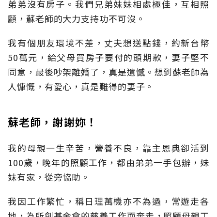
弟弟沒有房子。我們兄弟妹妹相處極佳，互相照
顧，蘇老師的大力支持功不可沒。
我有個朋友環境不差，丈夫想送點錢，約新台幣
50萬元，給父母買房子要付的頭期款，妻子堅不
同意，最後吵架離婚了，真是遺憾。想到蘇老師為
人慷慨，有愛心，真是難得的妻子。
蘇老師，謝謝妳！
我的母親一生辛苦，營養不良，靠主恩典卻活到
100歲，晚年的照顧工作，都由弟弟一手包辦，妹
妹有家，從旁協助。
我因工作繁忙，稱日理萬機亦不為過，常遊走各
地，為所創基金會的慈善工作而奔走，照顧母親工