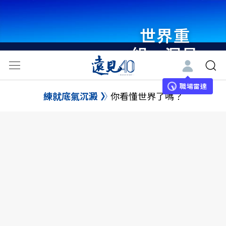
世界重
組・洞見
未來 與
世界領袖
職場雷達
練就底氣沉澱
你看懂世界了嗎？
同行