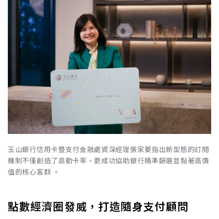
玉山銀行信用卡暨支付金融處資深經理張家菱指出新型態的訂閱
機制不僅創造了高動卡率，更成功協助銀行精準篩選並黏著高價
值的核心客群 。
點數經濟圈發威，打造隨身支付顧問