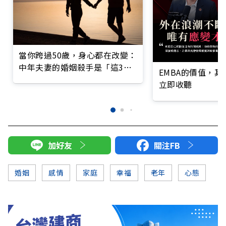
當你跨過50歲，身心都在改變：
中年夫妻的婚姻殺手是「這3個
EMBA的價值，
字」？
立即收聽
加好友
關注FB
婚姻
感情
家庭
幸福
老年
心態