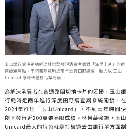
玉山銀行資深副總經理林榮華發現消費者面對「滿手卡片」的選
擇疲勞痛點，率領團隊耗時近兩年進行田野調查，致力以 玉山
Unicard 讓刷卡體驗化繁為簡 。
為解決消費者在各通路間切換卡片的困擾，玉山銀
行耗時近兩年進行深度田野調查與系統開發，在
2024年推出「玉山Unicard」，不到兩年時間便
創下發行近200萬張亮眼成績。林榮華強調，玉山
Unicard最大的特色就是打破過去由銀行單方面制