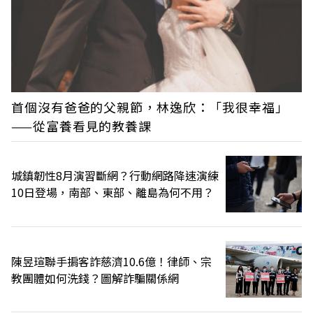
首個沒有爸爸的父親節，林逸欣：「我很幸福」
——從富養看見的教養課
城鎮韌性8月演習斷網？行動網路降速演練
10日登場，南部、東部、離島為何不用？
陳昱瑄聯手掮客詐慈濟10.6億！律師、宗
教團體如何洗錢？圖解詐騙關係網