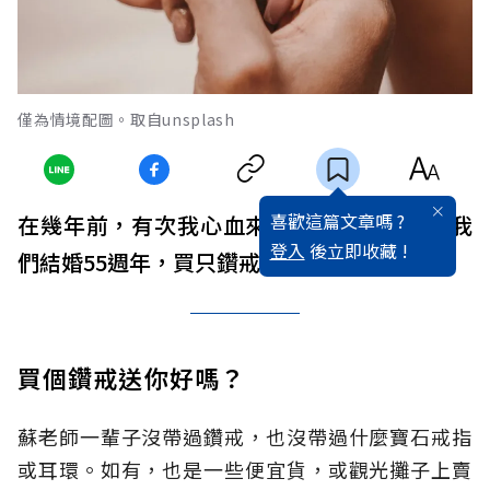
僅為情境配圖。取自unsplash
喜歡這篇文章嗎 ?
在幾年前，有次我心血來潮，對蘇老師說：我
登入
後立即收藏 !
們結婚55週年，買只鑽戒送你好嗎？
買個鑽戒送你好嗎？
蘇老師一輩子沒帶過鑽戒，也沒帶過什麼寶石戒指
或耳環。如有，也是一些便宜貨，或觀光攤子上賣