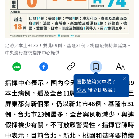
足跡／本土+133！雙北69例、基隆31例，桃園疫情持續延燒。
中央流行疫情指揮中心提供
喜歡這篇文章嗎 ?
指揮中心表示，國內今天新增133例COVID-19
登入
後立即收藏 !
本土病例，遍及全台11縣市，北至基隆、南至
屏東都有新個案，仍以新北市46例、基隆市31
例、台北市23例最多，全台案例數減少，與連
假採檢少有關，不可放鬆警覺性。指揮官陳時
中表示，目前台北、新北、桃園和基隆要持續