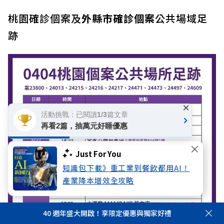
桃園確診個案及
外縣市確診個案
公共場域足
跡
×
活動挑戰：已閱讀1/3篇文章
再看2篇，抽萬元好睡優惠
Just For You
知識包下載》重工業到餐飲都用AI！
產業降本增效全攻略
40 週年盛大開啟！享限定優惠與獨家好禮