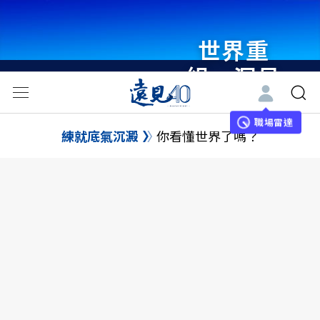
世界重
組・洞見
未來 與
世界領袖
職場雷達
練就底氣沉澱
你看懂世界了嗎？
同行