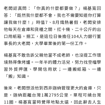
老闆認真問：「你真的什麼都要做？」楊基寬回
答：「既然我什麼都不會，我也不需要知道你打算
讓我做什麼！」時值7、8月熾熱暑假，老闆安排
他每天在倉庫和貨櫃之間，扛十幾、二十公斤的出
口用紙箱。捆工，是這位日後擔任104人力銀行董
事長的大老闆，大學畢業後的第一份工作。
楊基寬不敢告訴父親他當不成老師，也沒提工作環
境熱得像烤爐。一年半的體力活兒，努力找空檔學
習外貿押匯、學開信用狀；一邊搬紙箱、一邊
「搬」知識。
後來，老闆想派他到西非迦納管理更大的倉庫，只
是，迦納距離台灣1萬2795公里，單程可繞台灣
11圈，楊基寬當時覺得地點太遠，因此辭去人生