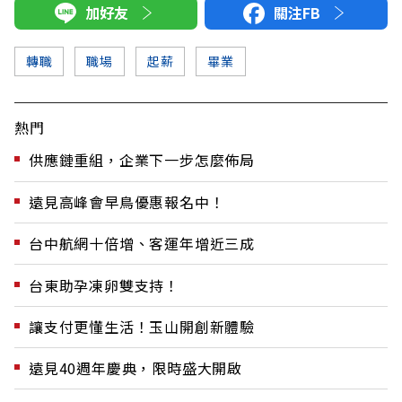
加好友
關注FB
轉職
職場
起薪
畢業
熱門
供應鏈重組，企業下一步怎麼佈局
遠見高峰會早鳥優惠報名中！
台中航網十倍增、客運年增近三成
台東助孕凍卵雙支持！
讓支付更懂生活！玉山開創新體驗
遠見40週年慶典，限時盛大開啟