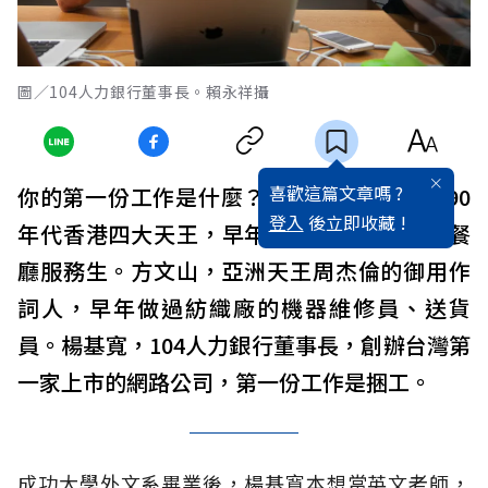
圖／104人力銀行董事長。賴永祥攝
喜歡這篇文章嗎 ?
你的第一份工作是什麼？做多久？郭富城，90
登入
後立即收藏 !
年代香港四大天王，早年做過冷氣維修工、餐
廳服務生。方文山，亞洲天王周杰倫的御用作
詞人，早年做過紡織廠的機器維修員、送貨
員。楊基寬，104人力銀行董事長，創辦台灣第
一家上市的網路公司，第一份工作是捆工。
成功大學外文系畢業後，楊基寬本想當英文老師，