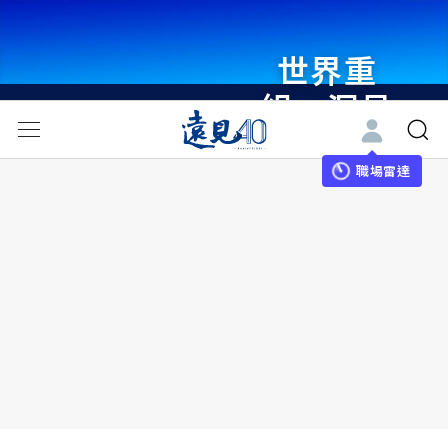
世界重
組・洞見
未來 與
世界領袖
職場雷達
同行