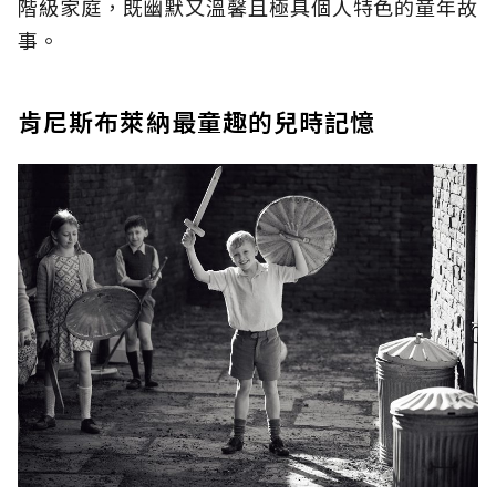
階級家庭，既幽默又溫馨且極具個人特色的童年故
事。
肯尼斯布萊納最童趣的兒時記憶