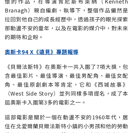
懷的作品，在導演肯尼斯布萊納（Kenneth
Branagh）親自編劇、執導下，整個作品儼然是
拉回到他自己的成長經歷中，透過孩子的眼光探索
那動盪不安的童年，以及在電影的媒介中，對未來
的期待和企盼。
奧斯卡94 X《遠見》專題報導
《貝爾法斯特》在奧斯卡一共入圍了7項大獎，包
含最佳影片、最佳導演、最佳男配角、最佳女配
角、最佳原創劇本等肯定，它和《西城故事》
（West Side Story）並列同樣多項提名，成了本
屆奧斯卡入圍第3多的電影之一。
這部電影是關於一個在動盪不安的1960年代，居
住在北愛爾蘭貝爾法斯特小鎮的小男孩和他的勞動