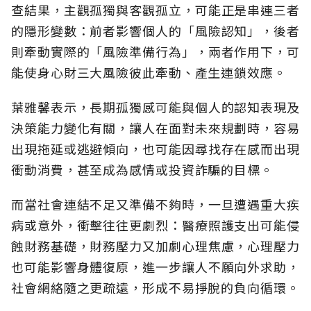
查結果，主觀孤獨與客觀孤立，可能正是串連三者
的隱形變數：前者影響個人的「風險認知
」，後者
則牽動實際的「風險準備行為」，兩者作用下，可
能使身心財三大風險彼此牽動、產生連鎖效應。
葉雅馨表示，長期孤獨感可能與個人的認知表現及
決策能力變化有關，讓人在面對未來規劃時，容易
出現拖延或逃避傾向，也可能因尋找存在感而出現
衝動消費，甚至成為感情或投資詐騙的目標。
而當社會連結不足又準備不夠時，一旦遭遇重大疾
病或意外，衝擊往往更劇烈：醫療照護支出可能侵
蝕財務基礎，財務壓力又加劇心理焦慮，心理壓力
也可能影響身體復原，進一步讓人不願向外求助，
社會網絡隨之更疏遠，形成不易掙脫的負向循環。