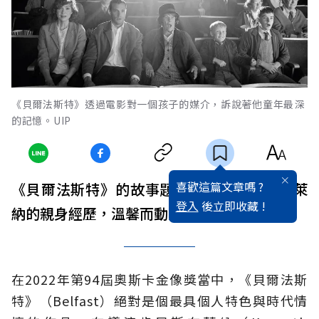
《貝爾法斯特》透過電影對一個孩子的媒介，訴說著他童年最深
的記憶。UIP
喜歡這篇文章嗎 ?
《貝爾法斯特》的故事題材來自於肯尼斯布萊
登入
後立即收藏 !
納的親身經歷，溫馨而動人。
在2022年第94屆奧斯卡金像獎當中，《貝爾法斯
特》（Belfast）絕對是個最具個人特色與時代情