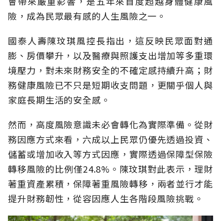
會帶來嚴重影響，是五年來首度超越身體健康風
險，成為民眾最有感的人生風險之一。
國泰人壽陳玟琪風控長指出，這反映民眾面對通
膨、房價攀升，以及醫療與照護支出增加等多重環
境壓力，對未來財務安全的不確定感持續升高；財
務健康風險已不只是短期收支問題，更關乎個人與
家庭長期生活的安全感。
然而，高度風險意識未必會轉化為實際準備。從財
務因應方式來看，六成以上民眾仍優先透過投資、
儲蓄或增加收入等方式因應，實際透過保障型保險
轉移風險的比例僅24.8%。陳玟琪對此表示，理財
著重資產累積，保障著重風險轉移，兩者並行才能
提升財務韌性，從容因應人生各階段風險挑戰。