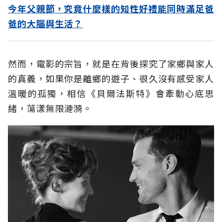
今年父親節，究竟什麼樣的知性好禮能同時滿足爸
爸的大腦與生活？
然而，電影的宗旨，就是在背後探究了家鄉與家人
的真義，如果你是離鄉的遊子、很久沒有感受家人
溫暖的孤獨，相信《貝爾法斯特》會牽動心底思
緒，蕩漾無限漣漪。