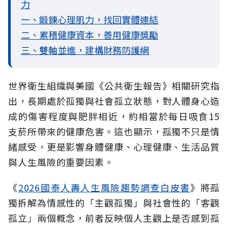
力
一、鍛鍊心理肌力，找回實體連結
二、累積健康資本，善用健康獎勵
三、雙軸並進，建構財務防護網
世界衛生組織與美國《公共衛生報告》相關研究指
出，長期處於孤獨與社會孤立
狀態，對人體身心造
成的傷害程度與肥胖相近，約相當於每日吸食15
支菸所帶來的健康危害。這也顯示，孤獨不只是情
緒感受，更是影響身體健康、心理健康、生活品質
與人生風險的重要因素。
《
2026國泰人壽人生風險趨勢調查白皮書
》將孤
獨拆解為情感性的「主觀孤獨」與社會性的「客觀
孤立」兩個概念，前者反映個人主觀上是否感到孤