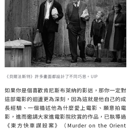
《貝爾法斯特》許多畫面都設計了不同巧思。UIP
如果你是個喜歡肯尼斯布萊納的影迷，那你一定對
這部電影的迴盪更為深刻，因為這就是他自己的成
長經驗、一個描述他為什麼愛上電影、願意拍電
影，進而邀請大家進電影院欣賞的作品，已執導過
《東方快車謀殺案》（Murder on the Orient