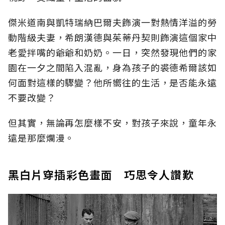
傑米道南與凱特瑞納巴爾夫飾演一對熱情洋溢的勞
動階級夫妻，希朗漢德與茱蒂丹契則飾演這個家中
老愛拌嘴的爺爺和奶奶。一日，突然發現他們的家
園在一夕之間陷入混亂，身為孩子的裘德希爾該如
何面對這樣的驟變？他所嚮往的生活，是否能永遠
不要改變？
但其實，無論再怎麼樣不安，對孩子來說，童年永
遠是那麼爛漫。
黑白片穿插彩色畫面 巧思令人讚歎