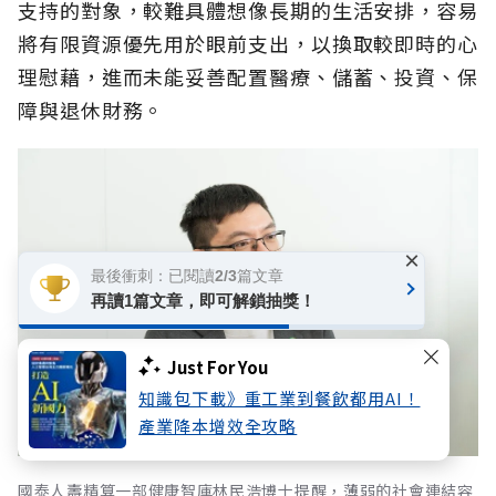
支持的對象，較難具體想像長期的生活安排，容易
將有限資源優先用於眼前支出，以換取較即時的心
理慰藉，進而未能妥善配置醫療、儲蓄、投資、保
障與退休財務。
×
最後衝刺：已閱讀2/3篇文章
再讀1篇文章，即可解鎖抽獎！
Just For You
知識包下載》重工業到餐飲都用AI！
產業降本增效全攻略
國泰人壽精算一部健康智庫林民浩博士提醒，薄弱的社會連結容