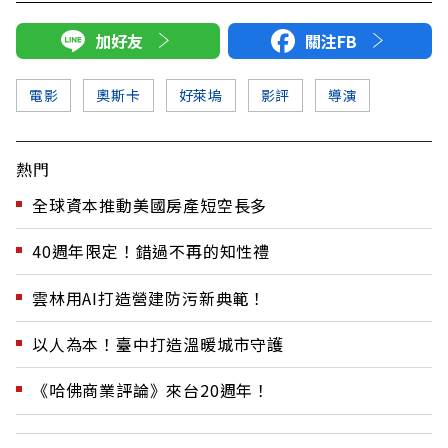
加好友
關注FB
電影
奧斯卡
好萊塢
影評
導演
熱門
全球資本推動美國房產短空長多
40週年限定！錯過不再的知性禮
雲林用AI打造營建防污新典範！
以人為本！臺中打造溫暖城市守護
《哈佛商業評論》來台20週年！