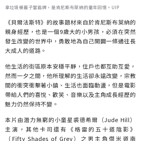
拿垃圾桶蓋子當盾牌，是肯尼斯布萊納的童年回憶。UIP
《貝爾法斯特》的故事題材來自於肯尼斯布萊納的
親身經歷，也是一個9歲大的小男孩，必須在突然
發生改變的世界中，勇敢地為自己開闢一條通往長
大成人的道路。
他生活的街區原本安穩平靜，住戶也都互助互愛，
然而一夕之間，他所理解的生活卻永遠改變，宗教
間的衝突衝擊著小鎮、生活也面臨動盪，但是電影
帶給人們的喜悅、歡笑、音樂以及主角成長經歷的
魅力仍然保持不變。
本片由潛力無窮的小童星裘德希爾（Jude Hill）
主演，其他卡司還有《格雷的五十道陰影》
（Fifty Shades of Grey）之男主角傑米道南