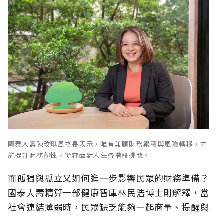
國泰人壽陳玟琪風控長表示，唯有兼顧財務累積與風險轉移，才
能提升財務韌性，從容面對人生各階段挑戰。
而孤獨與孤立又如何進一步影響民眾的財務準備？
國泰人壽精算一部健康智庫林民浩博士則解釋，當
社會連結薄弱時，民眾缺乏能夠一起商量、提醒與