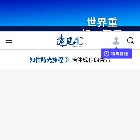
世界重
組・洞見
未來 與
世界領袖
職場雷達
知性時光旅程
陪伴成長的聲音
同行